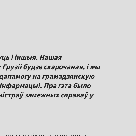
уць і іншыя. Нашая
Грузіі будзе скарочаная, і мы
 дапамогу на грамадзянскую
 інфармацыі. Пра гэта было
ністраў замежных справаў у
і вета прэзідэнта, парламент