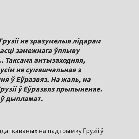
рузіі не зразумелыя лідарам
тасці замежнага ўплыву
… Таксама антызаходняя,
усім не сумяшчальная з
я ў Еўразвяз. На жаль, на
рузіі ў Еўразвяз прыпыненае.
аў дыпламат.
ыдаткаваных на падтрымку Грузіі ў