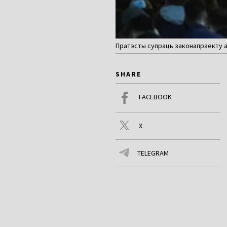
Пратэсты супраць законапраекту аб 
SHARE
FACEBOOK
X
TELEGRAM