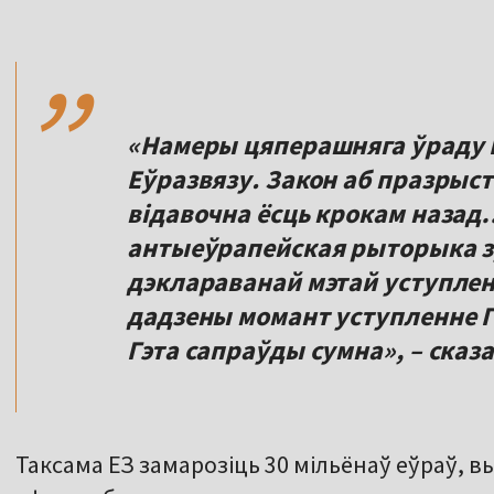
,,
«Намеры цяперашняга ўраду Г
Еўразвязу. Закон аб празрыс
відавочна ёсць крокам назад
антыеўрапейская рыторыка з
дэклараванай мэтай уступленн
дадзены момант уступленне Г
Гэта сапраўды сумна», – сказ
Таксама ЕЗ замарозіць 30 мільёнаў еўраў, в