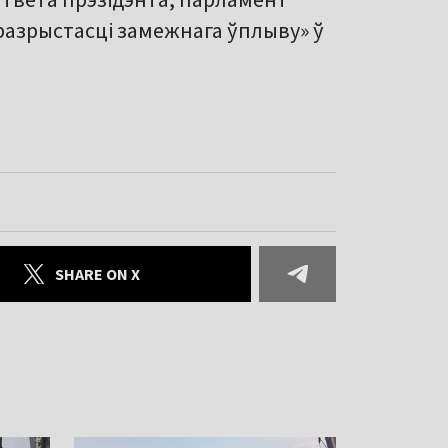
празрыстасці замежнага ўплыву» ў
SHARE ON X