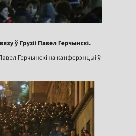
язу ў Грузіі Павел Герчынскі.
 Павел Герчынскі на канферэнцыі ў