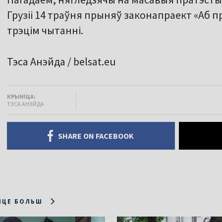
Грузіі 14 траўня прыняў законапраект «Аб 
трэцім чытанні.
Тэса Анэйда / belsat.eu
КРЫНІЦА:
ТЭСА АНЭЙДА
SHARE ON FACEBOOK
ІЦЕ БОЛЬШ