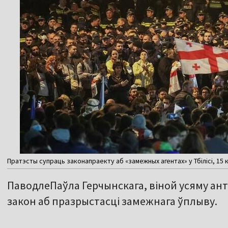
Пратэсты супраць законапраекту аб «замежных агентах» у Тбілісі, 15 к
ПаводлеПаўла Герчынскага, віной усяму ант
закон аб празрыстасці замежнага ўплыву.