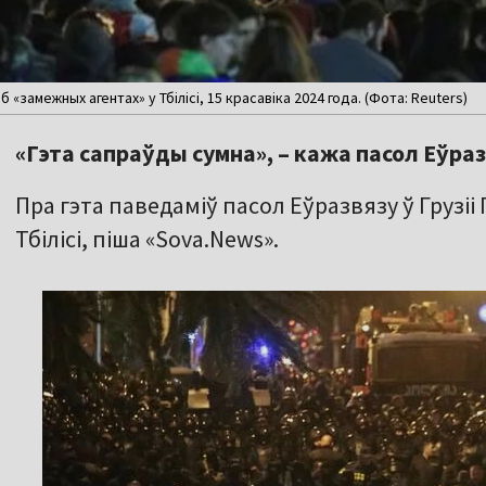
«замежных агентах» у Тбілісі, 15 красавіка 2024 года. (Фота: Reuters)
«Гэта сапраўды сумна», – кажа пасол Еўразв
Пра гэта паведаміў пасол Еўразвязу ў Грузіі
Тбілісі, піша «Sova.News».