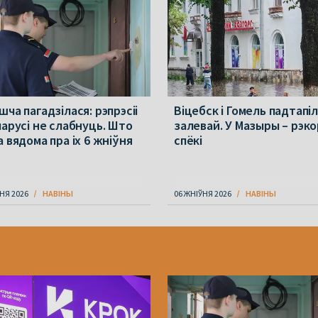
ча пагадзілася: рэпрэсіі
Віцебск і Гомель падтапі
ларусі не слабнуць. Што
залевай. У Мазыры – рэк
 вядома пра іх 6 жніўня
спёкі
НЯ 2026
НАВІНЫ
06 ЖНІЎНЯ 2026
НАВІНЫ