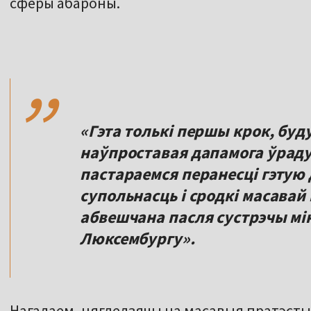
сферы абароны.
,,
«Гэта толькі першы крок, буд
наўпроставая дапамога ўраду 
пастараемся перанесці гэтую
супольнасць і сродкі масавай
абвешчана пасля сустрэчы мі
Люксембургу».
Нагадаем, нягледзячы на масавыя пратэсты 