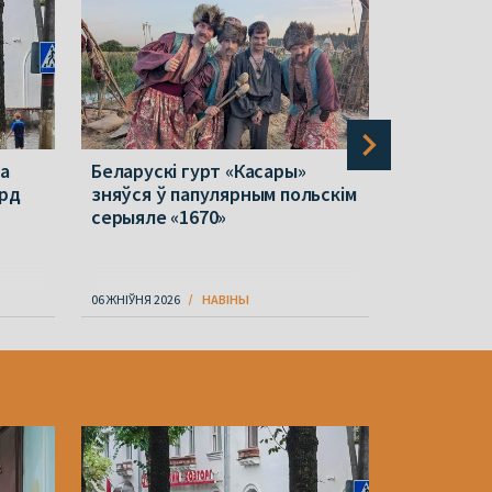
ла
Беларускі гурт «Касары»
«Белавія»
орд
зняўся ў папулярным польскім
пакупку т
серыяле «1670»
Аказалася
ўкраінскі
06 ЖНІЎНЯ 2026
НАВІНЫ
07 ЖНІЎНЯ 202