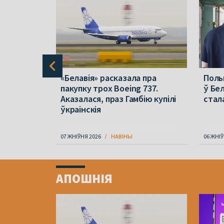
ары»
«Белавія» расказала пра
Польш
 польскім
пакупку трох Boeing 737.
ў Бе
Аказалася, праз Гамбію купілі
стала
ўкраінскія
07 ЖНІЎНЯ 2026
НАВІНЫ
06 ЖНІЎ
Item
1
АПОШНІЯ
of
4