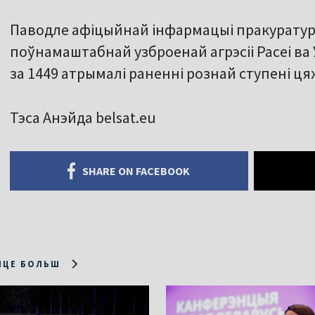
Паводле афіцыйнай інфармацыі пракуратуры
поўнамаштабнай узброенай агрэсіі Расеі ва 
за 1449 атрымалі раненні рознай ступені ця
Тэса Анэйда belsat.eu
SHARE ON FACEBOOK
ІЦЕ БОЛЬШ