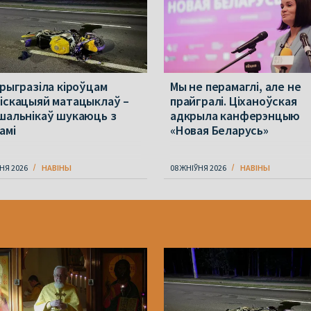
прыгразіла кіроўцам
Мы не перамаглі, але не
іскацыяй матацыклаў –
прайгралі. Ціханоўская
шальнікаў шукаюць з
адкрыла канферэнцыю
амі
«Новая Беларусь»
НЯ 2026
НАВІНЫ
08 ЖНІЎНЯ 2026
НАВІНЫ