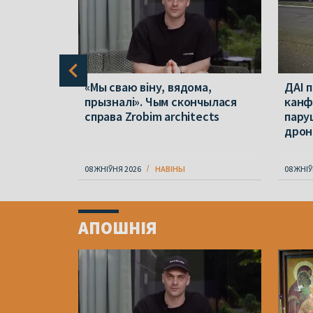
будуць
«Мы сваю віну, вядома,
ДАІ 
к – якіх
прызналі». Чым скончылася
канф
а
справа Zrobim architects
пару
дрон
08 ЖНІЎНЯ 2026
НАВІНЫ
08 ЖНІЎ
Item
1
АПОШНІЯ
of
4