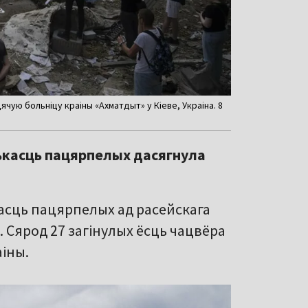
чую больніцу краіны «Ахматдыт» у Кіеве, Украіна. 8
лькасць пацярпелых дасягнула
касць пацярпелых ад расейскага
7. Сярод 27 загінулых ёсць чацвёра
іны.