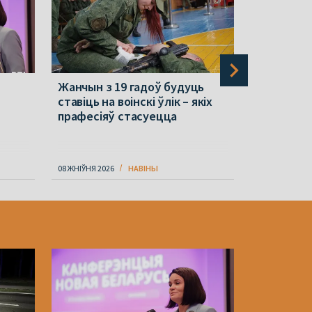
Жанчын з 19 гадоў будуць
«Мы сваю 
ставіць на воінскі ўлік – якіх
прызналі»
прафесіяў стасуецца
справа Zr
08 ЖНІЎНЯ 2026
НАВІНЫ
08 ЖНІЎНЯ 202