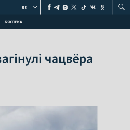
BE
БЯСПЕКА
загінулі чацвёра