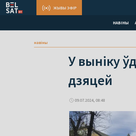
ЖЫВЫ ЭФІР
НАВІНЫ
навіны
У выніку ўд
дзяцей
09.07.2024, 08:48