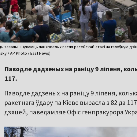
ць завалы і шукаюць пацярпелых пасля расейскай атакі на галоўную дзіця
sky / AP Photo / East News)
Паводле дадзеных на раніцу 9 ліпеня, ко
117.
Паводле дадзеных на раніцу 9 ліпеня, коль
ракетнага ўдару па Кіеве вырасла з 82 да 11
дзяцей, паведамляе Офіс генпракурора Укра