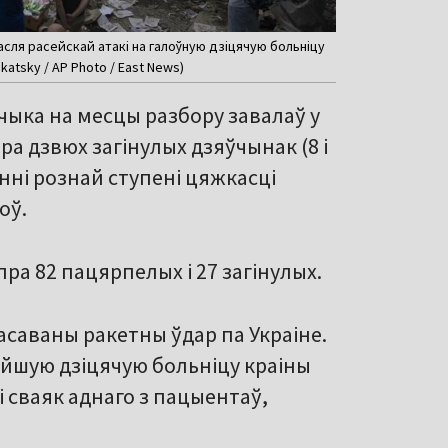
асля расейскай атакі на галоўную дзіцячую больніцу
ukatsky / AP Photo / East News)
чыка на месцы разбору завалаў у
а дзвюх загінулых дзяўчынак (8 і
ненні рознай ступені цяжкасці
оў.
ра 82 пацярпелых і 27 загінулых.
асаваны ракетны ўдар па Украіне.
нейшую дзіцячую больніцу краіны
і сваяк аднаго з пацыентаў,