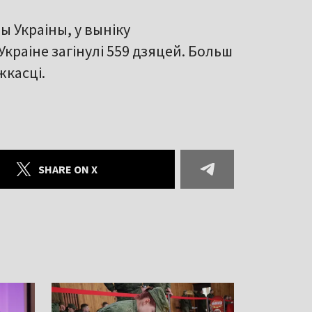
 Украіны, у выніку
Украіне загінулі 559 дзяцей. Больш
жкасці.
SHARE ON X