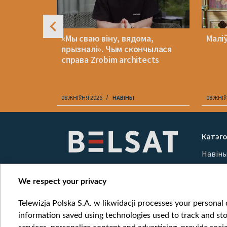
 ці
«Мы сваю віну, вядома,
Малі
энары
прызналі». Чым скончылася
а быць
справа Zrobim architects
А
08 ЖНІЎНЯ 2026
НАВІНЫ
08 ЖНІЎ
Item
1
Катэго
of
Навін
10
Вайна
Мерка
We respect your privacy
Онлай
Telewizja Polska S.A. w likwidacji processes your personal d
information saved using technologies used to track and sto