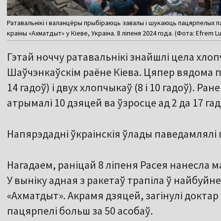
Ратавальнікі і валанцёры прыбіраюць завалы і шукаюць пацярпелых п
краіны «Ахматдыт» у Кіеве, Украіна. 8 ліпеня 2024 года. (Фота: Efrem L
Гэтай ноччу ратавальнікі знайшлі цела хлоп
Шаўчэнкаўскім раёне Кіева. Цяпер вядома пр
14 гадоў) і двух хлопчыкаў (8 і 10 гадоў). Ра
атрымалі 10 дзяцей ва ўзросце ад 2 да 17 гад
Напярэдадні ўкраінскія ўлады паведамлялі п
Нагадаем, раніцай 8 ліпеня Расея нанесла м
У выніку адная з ракетаў трапіла ў найбуй
«Ахматдыт». Акрамя дзяцей, загінулі доктар 
пацярпелі больш за 50 асобаў.