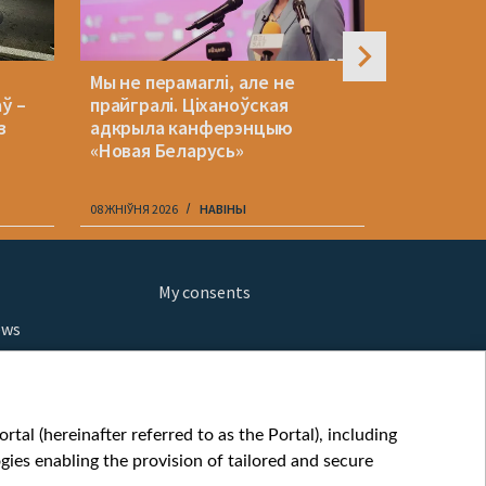
Мы не перамаглі, але не
Жанчын з 
ў –
прайгралі. Ціханоўская
ставіць на
з
адкрыла канферэнцыю
прафесія
«Новая Беларусь»
08 ЖНІЎНЯ 2026
НАВІНЫ
08 ЖНІЎНЯ 202
My consents
ews
orts
fe
шы мульт
tal (hereinafter referred to as the Portal), including
glish
ies enabling the provision of tailored and secure