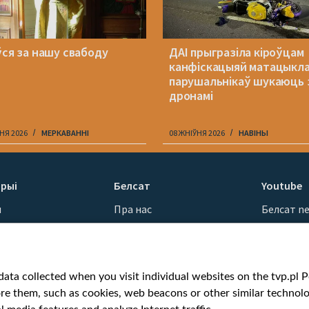
ўся за нашу свабоду
ДАІ прыгразіла кіроўцам
канфіскацыяй матацыкла
парушальнікаў шукаюць 
дронамі
НЯ 2026
МЕРКАВАННI
08 ЖНІЎНЯ 2026
НАВІНЫ
рыі
Белсат
Youtube
ы
Пра нас
Белсат n
Кантакты
Белсат Sh
ванні
Місія
Белсат Li
н
Каштоўнасці «Белсату»
Жэстачай
ata collected when you visit individual websites on the tvp.pl Por
Як нас глядзець
Belsat En
re them, such as cookies, web beacons or other similar technolog
Узнагароды
Biełsat PL