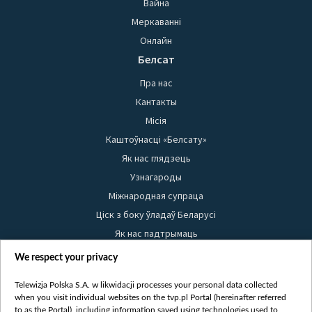
Вайна
Меркаванні
Онлайн
Белсат
Пра нас
Кантакты
Місія
Каштоўнасці «Белсату»
Як нас глядзець
Узнагароды
Міжнародная супраца
Ціск з боку ўладаў Беларусі
Як нас падтрымаць
Правілы выкарыстання матэрыялаў
We respect your privacy
Інфармацыя аб адпраўніку
Telewizja Polska S.A. w likwidacji processes your personal data collected
Бяспека
when you visit individual websites on the tvp.pl Portal (hereinafter referred
Youtube
to as the Portal), including information saved using technologies used to