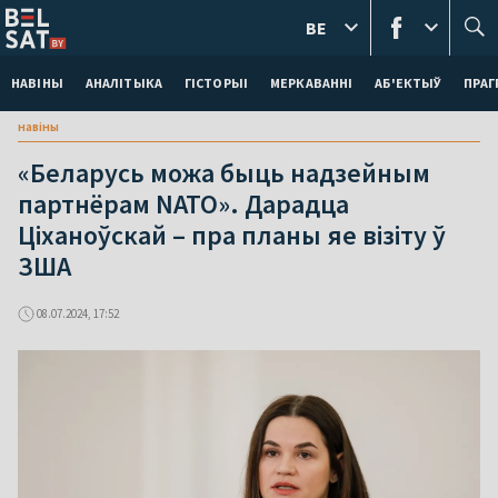
BE
НАВІНЫ
АНАЛІТЫКА
ГІСТОРЫІ
МЕРКАВАННI
АБ'ЕКТЫЎ
ПРАГ
навіны
«Беларусь можа быць надзейным
партнёрам NATO». Дарадца
Ціханоўскай – пра планы яе візіту ў
ЗША
08.07.2024, 17:52