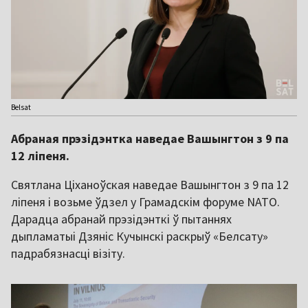
Belsat
Абраная прэзідэнтка наведае Вашынгтон з 9 па
12 ліпеня.
Святлана Ціханоўская наведае Вашынгтон з 9 па 12
ліпеня і возьме ўдзел у Грамадскім форуме NATO.
Дарадца абранай прэзідэнткі ў пытаннях
дыпламатыі Дзяніс Кучынскі раскрыў «Белсату»
падрабязнасці візіту.