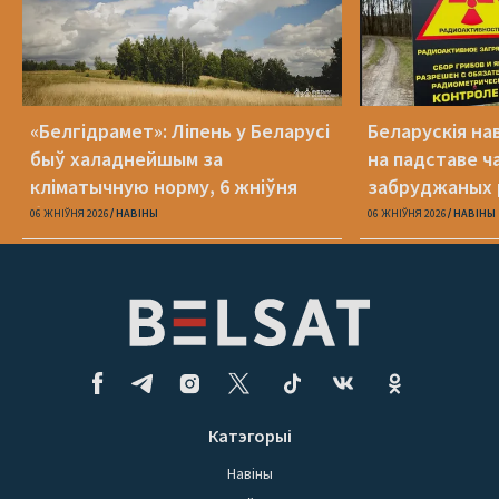
«Белгідрамет»: Ліпень у Беларусі
Беларускія на
быў халаднейшым за
на падставе ча
кліматычную норму, 6 жніўня
забруджаных 
будзе +40 °С
06 ЖНІЎНЯ 2026
НАВІНЫ
06 ЖНІЎНЯ 2026
НАВІНЫ
Катэгорыі
Навіны