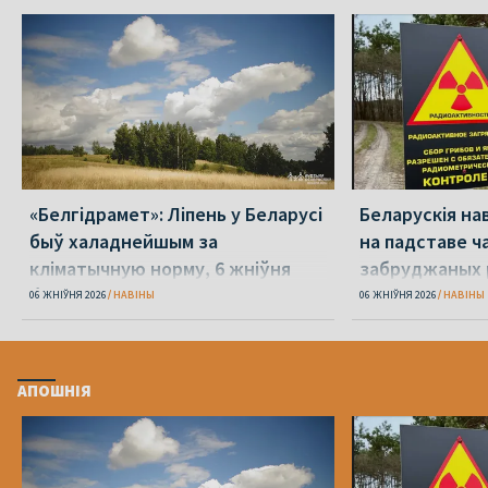
«Белгідрамет»: Ліпень у Беларусі
Беларускія на
быў халаднейшым за
на падставе ча
кліматычную норму, 6 жніўня
забруджаных 
будзе +40 °С
06 ЖНІЎНЯ 2026
НАВІНЫ
06 ЖНІЎНЯ 2026
НАВІНЫ
АПОШНІЯ