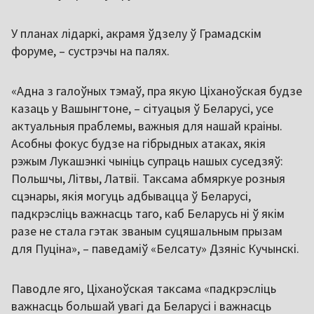
У планах лідаркі, акрамя ўдзелу ў Грамадскім
форуме, – сустрэчы на палях.
«Адна з галоўных тэмаў, пра якую Ціханоўская будзе
казаць у Вашынгтоне, – сітуацыя ў Беларусі, усе
актуальныя праблемы, важныя для нашай краіны.
Асобны фокус будзе на гібрыдных атаках, якія
рэжым Лукашэнкі чыніць супраць нашых суседзяў:
Польшчы, Літвы, Латвіі. Таксама абмяркуе розныя
сцэнары, якія могуць адбывацца ў Беларусі,
падкрэсліць важнасць таго, каб Беларусь ні ў якім
разе не стала гэтак званым суцяшальным прызам
для Пуціна», – паведаміў «Белсату» Дзяніс Кучынскі.
Паводле яго, Ціханоўская таксама «падкрэсліць
важнасць большай увагі да Беларусі і важнасць