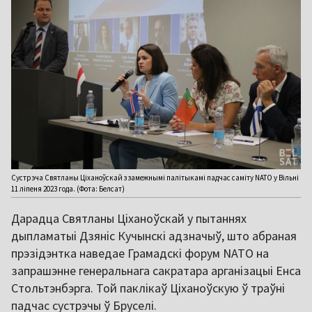
Сустрэча Святланы Ціханоўскай з замежнымі палітыкамі падчас саміту NATO у Вільні
11 ліпеня 2023 года. (Фота: Белсат)
Дарадца Святланы Ціханоўскай у пытаннях
дыпламатыі Дзяніс Кучынскі адзначыў, што абраная
прэзідэнтка наведае Грамадскі форум NATO на
запрашэнне генеральнага сакратара арганізацыі Енса
Стольтэнбэрга. Той паклікаў Ціханоўскую ў траўні
падчас сустрэчы ў Бруселі.