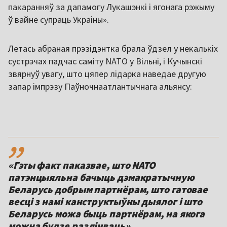
пакаранняў за дапамогу Лукашэнкі і ягонага рэжыму
ў вайне супраць Украіны».
Летась абраная прэзідэнтка брала ўдзел у некалькіх
сустрэчах падчас саміту NATO у Вільні, і Кучынскі
звярнуў увагу, што цяпер лідарка наведае другую
запар імпрэзу Паўночнаатлантычнага альянсу:
,,
«Гэты факт паказвае, што NATO
патэнцыяльна бачыць дэмакратычную
Беларусь добрым партнёрам, што гатовае
весці з намі канструктыўны дыялог і што
Беларусь можа быць партнёрам, на якога
можна будзе разлічваць».