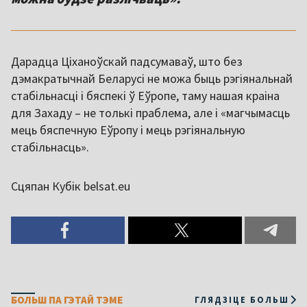
Дарадца Ціханоўскай падсумаваў, што без
дэмакратычнай Беларусі не можа быць рэгіянальнай
стабільнасці і бяспекі ў Еўропе, таму нашая краіна
для Захаду – не толькі праблема, але і «магчымасць
мець бяспечную Еўропу і мець рэгіянальную
стабільнасць».
Сцяпан Кубік belsat.eu
БОЛЬШ ПА ГЭТАЙ ТЭМЕ
ГЛЯДЗІЦЕ БОЛЬШ