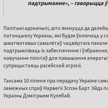
падтрыманне», – гаворыцца ў
Палітыкі адзначылі, што імкнуцца да дале
патэнцыялу Украіны, які будзе ўключаць у с
шматмэтавых самалётаў чацвёртага пакален
падтрымліваць іх забеспячэнне і ўзбраенне
навучанне пілотаў для павышэння аператы
супрацьстаяць расейскай агрэсіі.
Таксама 10 ліпеня пра перадачу Украіне сам
замежных спраў Нарвегіі Эспэн Барт Эйдэ п
Украіны Дзмітрыем Кулебай.