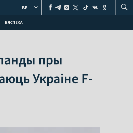
BE
БЯСПЕКА
эрланды пры
юць Украіне F-