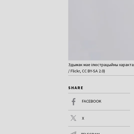
Здымак мае ілюстрацыйны характар.
/ Flickr, CC BY-SA 2.0)
SHARE
FACEBOOK
X