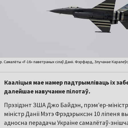
 Самалёты «F-16» паветраных сілаў Даніі. Фэрфард, Злучанае Каралеўств
Кааліцыя мае намер падтрымліваць іх забе
далейшае навучанне пілотаў.
Прэзідэнт ЗША Джо Байдэн, прэм’ер-міністр
міністр Даніі Мэтэ Фрэдэрыксэн 10 ліпеня в
адносна перадачы Украіне самалётаў-знішч