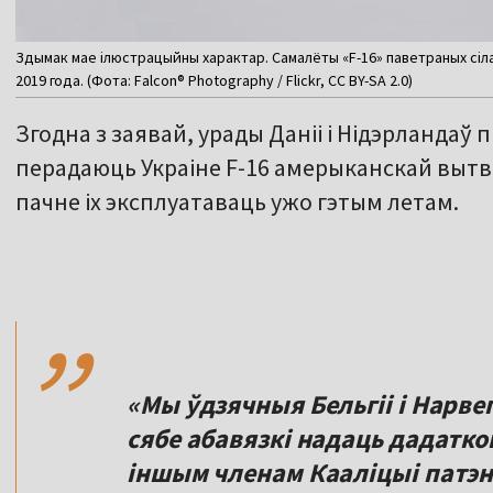
Здымак мае ілюстрацыйны характар. Самалёты «F-16» паветраных сіла
2019 года. (Фота: Falcon® Photography / Flickr, CC BY-SA 2.0)
Згодна з заявай, урады Даніі і Нідэрланда
перадаюць Украіне F-16 амерыканскай вытво
пачне іх эксплуатаваць ужо гэтым летам.
,,
«Мы ўдзячныя Бельгіі і Нарвегі
сябе абавязкі надаць дадатко
іншым членам Кааліцыі патэн