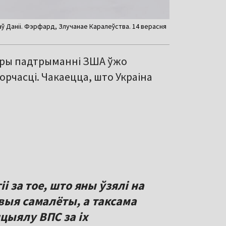
ў Даніі. Фэрфард, Злучанае Каралеўства. 14 верасня
ў пры падтрыманні ЗША ўжо
рчасці. Чакаецца, што Украіна
і за тое, што яны ўзялі на
выя самалёты, а таксама
цыялу ВПС за іх