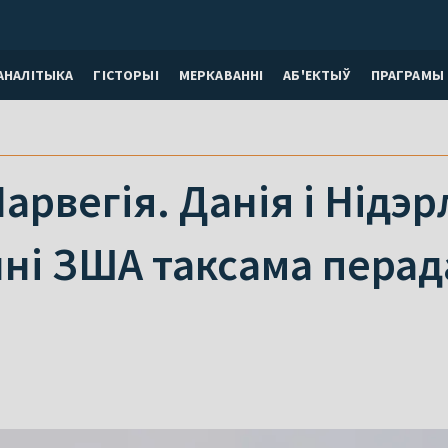
АНАЛІТЫКА
ГІСТОРЫІ
МЕРКАВАННI
АБ'ЕКТЫЎ
ПРАГРАМЫ
Нарвегія. Данія і Нід
ні ЗША таксама перада