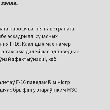
 заяве.
йшага нарошчвання паветранага
ябе эскадрыллі сучасных
ня F-16. Кааліцыя мае намер
, а таксама далейшае адпаведнае
ўнай эфектыўнасці, каб
алётаў F-16 паведаміў міністр
адчас брыфінгу з кіраўніком МЗС