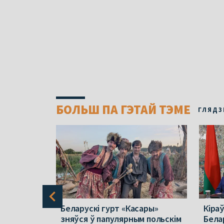
БОЛЬШ ПА ГЭТАЙ ТЭМЕ
ГЛЯДЗ
буйную
Беларускі гурт «Касары»
Кіра
дараў па
зняўся ў папулярным польскім
Бела