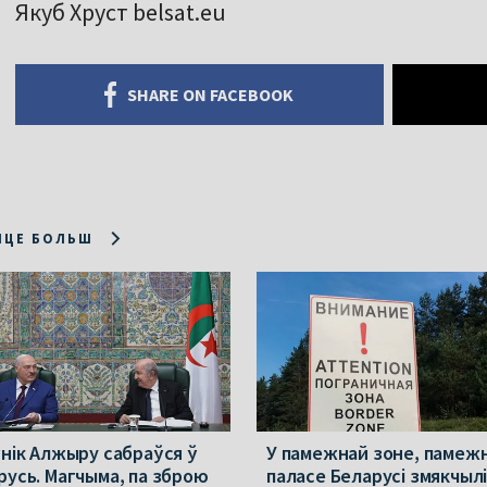
Якуб Хруст belsat.eu
SHARE ON FACEBOOK
ІЦЕ БОЛЬШ
ўнік Алжыру сабраўся ў
У памежнай зоне, памеж
русь. Магчыма, па зброю
паласе Беларусі змякчыл