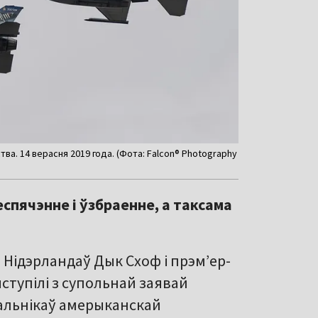
а. 14 верасня 2019 года. (Фота: Falcon® Photography
спячэнне і ўзбраенне, а таксама
 Нідэрландаў Дык Схоф і прэмʼер-
ыступілі з супольнай заявай
альнікаў амерыканскай