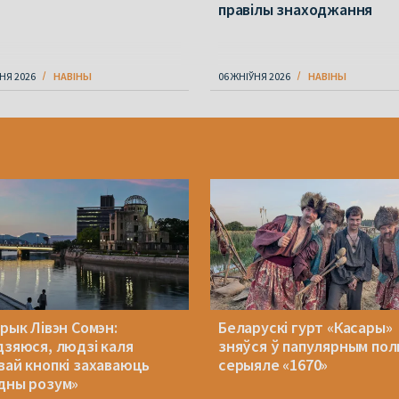
правілы знаходжання
НЯ 2026
НАВІНЫ
06 ЖНІЎНЯ 2026
НАВІНЫ
орык Лівэн Сомэн:
Беларускі гурт «Касары»
дзяюся, людзі каля
зняўся ў папулярным пол
вай кнопкі захаваюць
серыяле «1670»
дны розум»