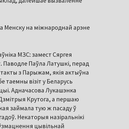
рыклад, далейшае вызваленне
а Менску на міжнароднай арэне
аўніка МЗС: замест Сяргея
 Паводле Паўла Латушкі, перад
такты з Парыжам, якія актыўна
бе таемны візіт у Беларусь
цыі. Адначасова Лукашэнка
Дзмітрыя Крутога, а першаю
кая займала тую ж пасаду ў
гадоў. Некаторыя назіральнікі
 ўзмацнення цывільнай