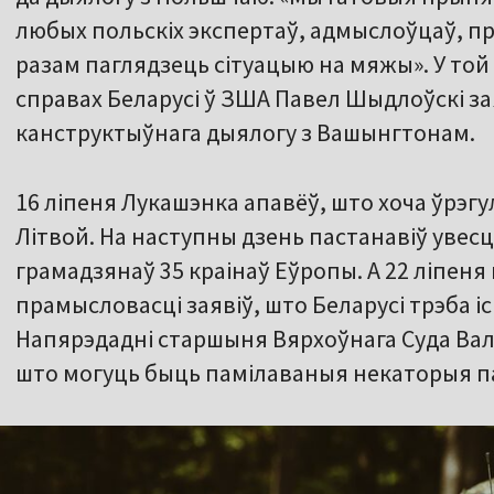
любых польскіх экспертаў, адмыслоўцаў, пр
разам паглядзець сітуацыю на мяжы». У той
справах Беларусі ў ЗША Павел Шыдлоўскі за
канструктыўнага дыялогу з Вашынгтонам.
16 ліпеня Лукашэнка апавёў, што хоча ўрэгу
Літвой. На наступны дзень пастанавіў увес
грамадзянаў 35 краінаў Еўропы. А 22 ліпеня
прамысловасці заявіў, што Беларусі трэба і
Напярэдадні старшыня Вярхоўнага Суда Валя
што могуць быць памілаваныя некаторыя па