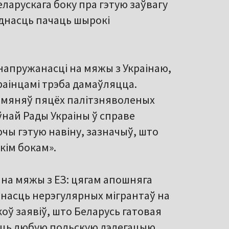
беларускага боку пра гэтую заўвагу
однасць пачаць шырокі
 напружанасці на мяжы з Украінаю,
украінцамі трэба дамаўляцца.
бмяняў пяцёх палітзняволеных
най Рады Украіны ў справе
чы гэтую навіну, зазначыў, што
скім бокам».
 на мяжы з ЕЗ: цягам апошняга
ўнасць нерэгулярных мігрантаў на
оў заявіў, што Беларусь гатовая
яць любую польскую дэлегацыю,