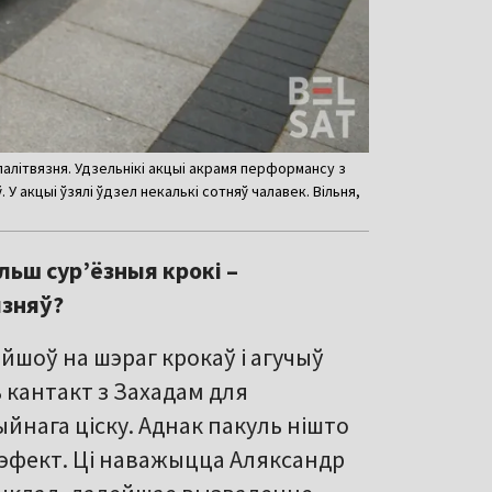
палітвязня. Удзельнікі акцыі акрамя перформансу з
 акцыі ўзялі ўдзел некалькі сотняў чалавек. Вільня,
ьш сур’ёзныя крокі –
язняў?
шоў на шэраг крокаў і агучыў
 кантакт з Захадам для
йнага ціску. Аднак пакуль нішто
ь эфект. Ці наважыцца Аляксандр