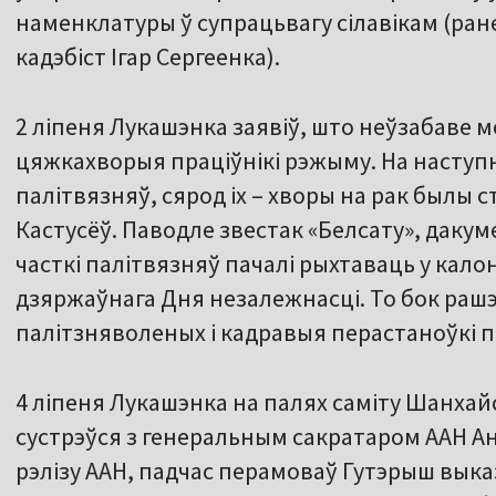
наменклатуры ў супрацьвагу сілавікам (ра
кадэбіст Ігар Сергеенка).
2 ліпеня Лукашэнка заявіў, што неўзабаве 
цяжкахворыя праціўнікі рэжыму. На наступн
палітвязняў, сярод іх – хворы на рак былы
Кастусёў. Паводле звестак «Белсату», даку
часткі палітвязняў пачалі рыхтаваць у кало
дзяржаўнага Дня незалежнасці. То бок раш
палітзняволеных і кадравыя перастаноўкі 
4 ліпеня Лукашэнка на палях саміту Шанхай
сустрэўся з генеральным сакратаром ААН А
рэлізу ААН, падчас перамоваў Гутэрыш выка