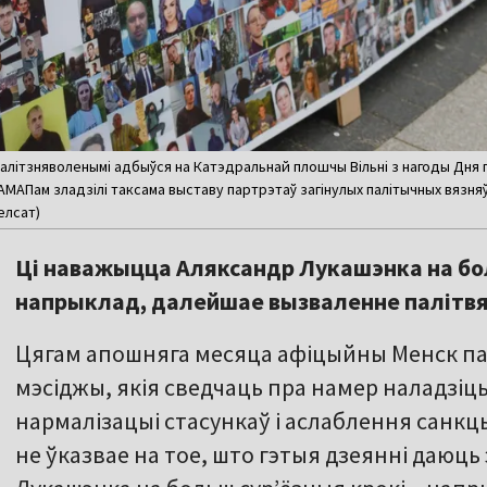
 палітзняволенымі адбыўся на Катэдральнай плошчы Вільні з нагоды Дня 
Пам зладзілі таксама выставу партрэтаў загінулых палітычных вязняў. У
Белсат)
Ці наважыцца Аляксандр Лукашэнка на бол
напрыклад, далейшае вызваленне палітв
Цягам апошняга месяца афіцыйны Менск пай
мэсіджы, якія сведчаць пра намер наладзіць
нармалізацыі стасункаў і аслаблення санкцы
не ўказвае на тое, што гэтыя дзеянні даюц