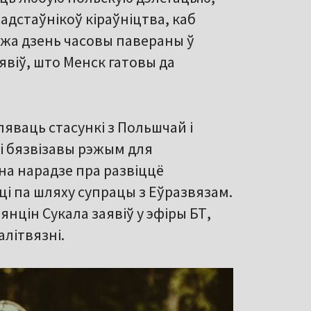
адстаўнікоў кіраўніцтва, каб
 жа дзень часовы павераны ў
явіў, што Менск гатовы да
ляваць стасункі з Польшчай і
ці бязвізавы рэжым для
 на нарадзе пра развіццё
сці па шляху супрацы з Еўразвязам.
нцін Сукала заявіў у эфіры БТ,
літвязні.