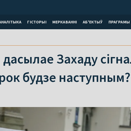
АНАЛІТЫКА
ГІСТОРЫІ
МЕРКАВАННI
АБ'ЕКТЫЎ
ПРАГРАМЫ
дасылае Захаду сігна
крок будзе наступным?