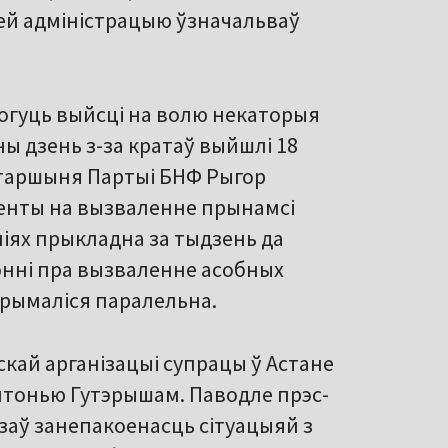
ней адміністрацыю ўзначальваў
могуць выйсці на волю некаторыя
ы дзень з-за кратаў выйшлі 18
 старшыня Партыі БНФ Рыгор
менты на вызваленне прынамсі
ніях прыкладна за тыдзень да
энні пра вызваленне асобных
прымаліся паралельна.
скай арганізацыі супрацы ў Астане
нтонью Гутэрышам. Паводле прэс-
заў занепакоенасць сітуацыяй з