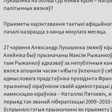
Лукашэнка на больш сур’ёзныя крокі – нап
палітычных вязняў?
Прыкметы карэктавання тактыкі афіцыйнаг
пачалі назірацца з канца мінулага месяца.
27 чэрвеня Аляксандр Лукашэнка змяніў кір
Алейніка быў прызначаны Максім Рыжанкоў.
тым Рыжанкоў адказваў за непублічныя кан
вяліся апошнім часам і нібыта ўключалі ў ся
адмысловага прадстаўніка прэзідэнта Фран
прызначыў кіраўніком сваёй адміністрацыі 
намесніцаю кіраўніка – Наталлю Пяткевіч, я
перыяд так званай лібералізацыі 2009–2010 
ўспрынялі гэтыя прызначэнні як прыкмету