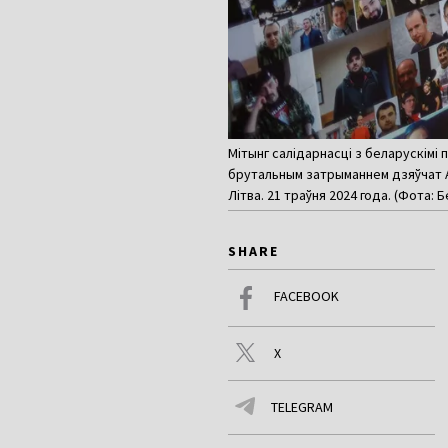
Мітынг салідарнасці з беларускімі
брутальным затрыманнем дзяўчат АМА
Літва. 21 траўня 2024 года. (Фота: 
SHARE
FACEBOOK
X
TELEGRAM