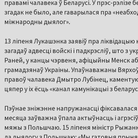
правамі чалавека ў Беларусі. У прэс-рэлізе 
згадак не было, але гаварылася пра «неабх
міжнародны дыялог».
13 ліпеня Лукашэнка заявіў пра ліквідацыю
загадаў адвесці войскі і падкрэсліў, што з 
Раней, у канцы чэрвеня, афіцыйны Менск а
грамадзянаў Украіны. Упаўнаважаны Вярхоў
правоў чалавека Дмытро Лубінец, каментую
цяпер у іх ёсць «канал камунікацыі з белару
Пэўнае зніжэнне напружанасці фіксавалася
месяца заўважна ўпала актыўнасць і агрэсі
мяжы з Польшчаю. 15 ліпеня міністр Рыжанк
да дыялогу з Польшчаю: «Мы гатовыя прын