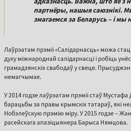
адказнасць. Важна, што яе з 
партнёры, нашыя саюзнікі. М
змагаемся за Беларусь – і мы 
Лаўрэатам прэміі «Салідарнасць» можа стаць
духу міжнароднай салідарнасці і робіць унё
грамадзянскіх свабодаў у свеце. Прысуджэн
немагчымае.
У 2014 годзе лаўрэатам прэміі стаў Мустафа 
барацьбы за правы крымскіх татараў, які н
Нобэлеўскую прэмію міру. У 2015 годзе – Жа
расейскага апазіцыянера Барыса Нямцова.