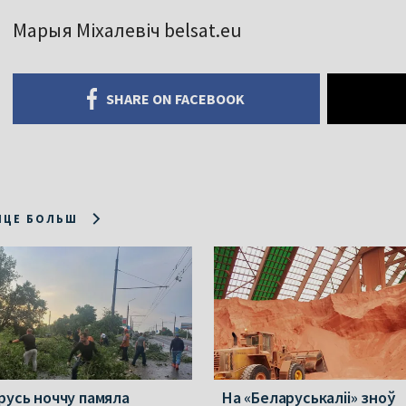
Марыя Міхалевіч belsat.eu
SHARE ON FACEBOOK
ІЦЕ БОЛЬШ
русь ноччу памяла
На «Беларуськаліі» зноў