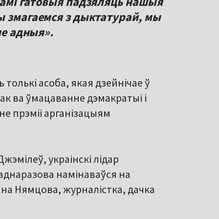
намі гатовыя падзяляць нашыя
ы змагаемся з дыктатурай, мы
не адныя».
 толькі асоба, якая дзейнічае ў
сак ва ўмацаванне дэмакратыі і
не прэміі арганізацыям
Джэмілеў, украінскі лідар
еаднаразова намінаваўся на
нна Нямцова, журналістка, дачка