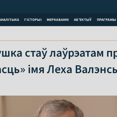
АНАЛІТЫКА
ГІСТОРЫІ
МЕРКАВАННI
АБ'ЕКТЫЎ
ПРАГРАМЫ
шка стаў лаўрэатам пр
сць» імя Леха Валэнс