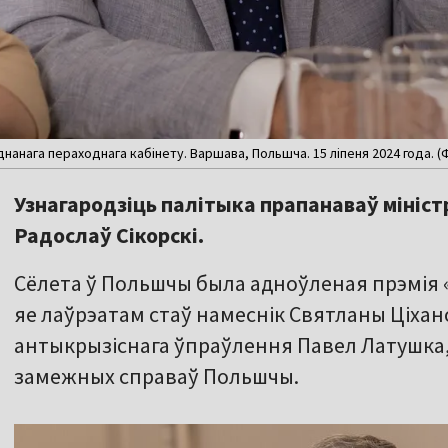
нанага пераходнага кабінету. Варшава, Польшча. 15 ліпеня 2024 года. (Ф
Узнагародзіць палітыка прапанаваў мініс
Радослаў Сікорскі.
Сёлета ў Польшчы была адноўленая прэмія «
яе лаўрэатам стаў намеснік Святланы Ціхан
антыкрызіснага ўпраўлення Павел Латушка,
замежных справаў Польшчы.