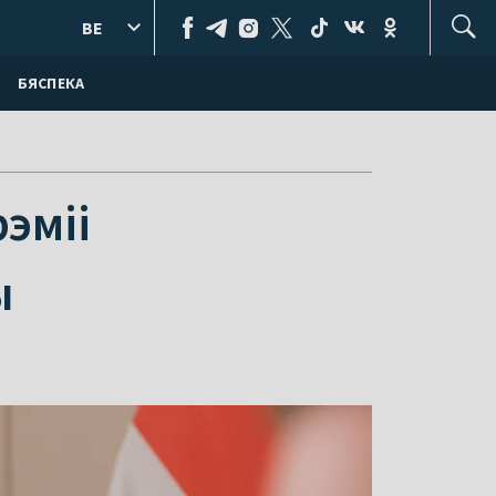
BE
БЯСПЕКА
эміі
ы