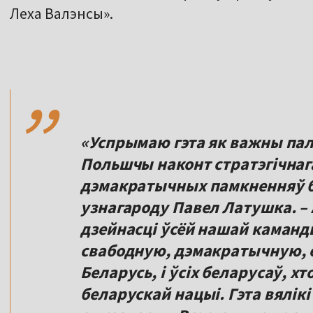
Леха Валэнсы».
,,
«Успрымаю гэта як важны пал
Польшчы наконт стратэгічна
дэмакратычных памкненняў б
узнагароду Павел Латушка. –
дзейнасці ўсёй нашай каманды
свабодную, дэмакратычную, 
Беларусь, і ўсіх беларусаў, х
беларускай нацыі. Гэта вялікі 