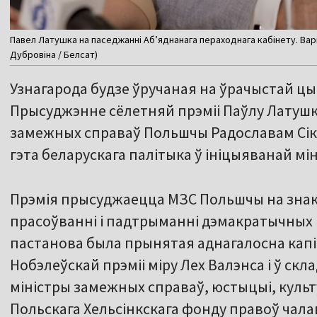
Павел Латушка на паседжанні Аб’яднанага пераходнага кабінету. Варш
Дубровіна / Белсат)
Узнагарода будзе ўручаная на ўрачыстай цы
Прысуджэнне сёлетняй прэміі Паўлу Латушк
замежных справаў Польшчы Радославам Сіко
гэта беларускага палітыка ў ініцыяванай м
Прэмія прысуджаецца МЗС Польшчы на знак
прасоўванні і падтрыманні дэмакратычных
пастанова была прынятая аднагалосна капі
Нобэлеўскай прэміі міру Лех Валэнса і ў ск
міністры замежных справаў, юстыцыі, кул
Польскага Хельсінкскага фонду правоў чала