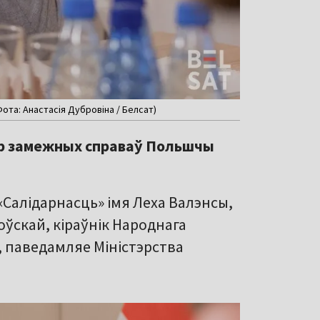
ота: Анастасія Дубровіна / Белсат)
тр замежных справаў Польшчы
Салідарнасць» імя Леха Валэнсы,
оўскай, кіраўнік Народнага
 паведамляе Міністэрства