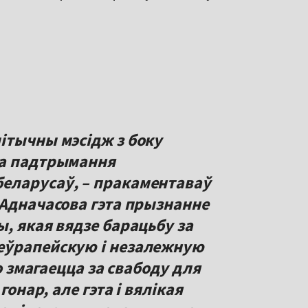
ітычны мэсідж з боку
га падтрымання
еларусаў, – пракаментаваў
 Адначасова гэта прызнанне
, якая вядзе барацьбу за
еўрапейскую і незалежную
то змагаецца за свабоду для
гонар, але гэта і вялікая