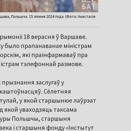
ава, Польшча. 15 ліпеня 2024 года. (Фота: Анастасія
рымоніі 18 верасня ў Варшаве.
у было прапанаванае міністрам
рскім, які праінфармаваў пра
іністрам тэлефоннай размове.
 прызнання заслугаў у
 каштоўнасцяў. Сёлетняя
тулай, у якой старшынюе лаўрэат
лад якой уваходзяць таксама
ьтуры Польшчы, старшыня
века і старшыня фонду «Інстытут