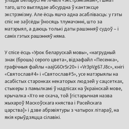
таго, што выглядае абсурдна ў кантэксце
экстрэмізму. Але ёсць яшчэ адна асаблівасць: у гэты
спіс не заўсёды ўносяць тлумачэнні, што за
матэрыял, а даюць толькі даты рашэнняў судоў – і
саміх гэтых рашэнняў няма.
У спісе ёсць «Урок беларускай мовы», «нагрудный
знак (брошь) серого цвета», відэафайл «Песенка»,
графічныя файлы «aajG6OrSr20» і «Vr3pVg67J8c», кнігі
«Святослав#4» і «Святослав#5», усе матэрыялы на
асабістых старонках некаторых людзей у сацсетках,
стыкеры з памылкамі ў надпісах на ўкраінскай мове,
крычалка «Хто не скача, той [гістарычная назва
жыхароў Маскоўскага княства і Расейскага
царства]» і дзве абрэвіятуры з чатырох літараў, на
якія крыўдзяцца сілавікі.