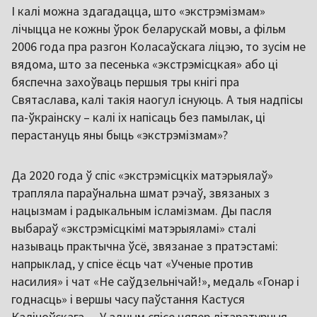
І калі можна здагадацца, што «экстрэмізмам»
лічыцца не кожны ўрок беларускай мовы, а фільм
2006 года пра разгон Коласаўскага ліцэю, то зусім не
вядома, што за песенька «экстрэмісцкая» або ці
бяспечна захоўваць першыя тры кнігі пра
Святаслава, калі такія наогул існуюць. А тыя надпісы
па-ўкраінску – калі іх напісаць без памылак, ці
перастануць яны быць «экстрэмізмам»?
Да 2020 года ў спіс «экстрэмісцкіх матэрыялаў»
трапляла параўнальна шмат рэчаў, звязаных з
нацызмам і радыкальным ісламізмам. Ды пасля
выбараў «экстрэмісцкімі матэрыяламі» сталі
называць практычна ўсё, звязанае з пратэстамі:
напрыклад, у спісе ёсць чат «Ученые против
насилия» і чат «Не саўдзельнічай!», медаль «Гонар і
годнасць» і вершы часу паўстання Кастуся
Каліноўскага… У адным спісе цяпер літаратурныя