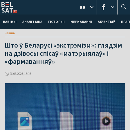
BE
НАВІНЫ
АНАЛІТЫКА
ГІСТОРЫІ
МЕРКАВАННI
АБ'ЕКТЫЎ
ПРАГ
навіны
Што ў Беларусі «экстрэмізм»: глядзім
на дзівосы спісаў «матэрыялаў» і
«фармаванняў»
26.08.2023, 15:16