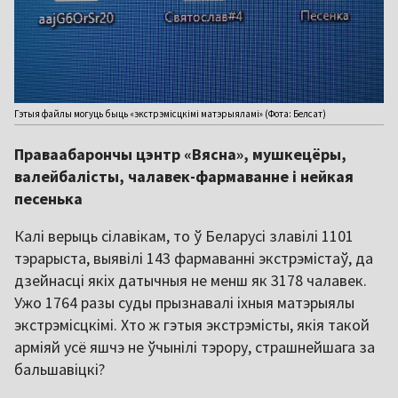
Гэтыя файлы могуць быць «экстрэмісцкімі матэрыяламі» (Фота: Белсат)
Праваабарончы цэнтр «Вясна», мушкецёры,
валейбалісты, чалавек-фармаванне і нейкая
песенька
Калі верыць сілавікам, то ў Беларусі злавілі 1101
тэрарыста, выявілі 143 фармаванні экстрэмістаў, да
дзейнасці якіх датычныя не менш як 3178 чалавек.
Ужо 1764 разы суды прызнавалі іхныя матэрыялы
экстрэмісцкімі. Хто ж гэтыя экстрэмісты, якія такой
арміяй усё яшчэ не ўчынілі тэрору, страшнейшага за
бальшавіцкі?