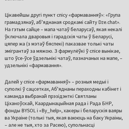
Цікавейшы другі пункт спісу «фармаванняў»: «Група
грамадзянаў, аб’яднаная сродкамі сайту Dze.chat».
На гэтым сайце – мапа чатаў беларусаў, якая некалі
ўключала дваровыя і гарадскія чаты ў Беларусі,
цяпер жа (з мэтаў бяспекі) паказвае толькі чаты
эмігрантаў за мяжою. З фармулёўкі ў спісе вынікае,
што ўсе-ўсе ўдзельнікі чатаў, пазначаных на мапе, –
удзельнікі «фармавання».
Далей у спісе «фармаванняў» – розныя медыі і
суполкі ў сацсетках, Аб’яднаны пераходны кабінет і
каманда выбранай прэзідэнткі Святланы
Ціханоўскай, Каардынацыйная рада і Рада БНР,
фонды BYSOL і «By_help», хакеры і беларускія ваяры
ва Украіне (толькі тыя, якая ваююць на баку Украіны,
– але не тыя, хто за Расею), супольнасці