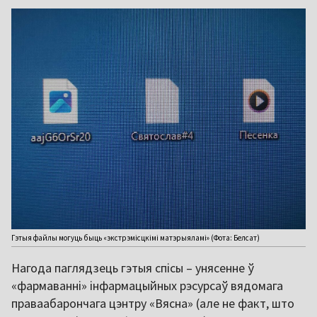
Гэтыя файлы могуць быць «экстрэмісцкімі матэрыяламі» (Фота: Белсат)
Нагода паглядзець гэтыя спісы – унясенне ў
«фармаванні» інфармацыйных рэсурсаў вядомага
праваабарончага цэнтру «Вясна» (але не факт, што