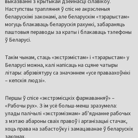
выказванні з крытыкай дзейнасці сілавікоў.
Наступствы трапляння ў спіс не акрэсленыя
беларускімі законамі, але беларускім «тэрарыстам»
могуць блакаваць беларускія рахункі, забараняць
паштовыя пераводы за краты і блакаваць тэлефоны
ў Беларусі.
Такім чынам, стаць «экстрэмістам» і «тэрарыстам» у
Беларусі можна, калі напісаць на сцяне чатыры
літары: абрэвіятуру са значэннем «усе праваахоўнікі
– кепскія людзі».
Першы ў спісе «экстрэмісцкіх фармаванняў» –
«Рабочы рух». З ім усё больш-менш зразумела:
улады палічылі «экстрэмізмам» аб’яднанне рабочых
з мэтаю абароны сваіх правоў і арганізацыі стачак,
хоць права на забастоўку і замацаванае ў беларускіх
законах.