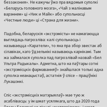
беззакония». Не кажучы ўжо пра вядомыя суполкі
«Беларусь головного мозга», «Чай з малінавым
варэннем» ці «Ник и Майк» або супольнасці
«Честные люди» ці «Страна для жизни».
Падобна, беларускія «экстрэмісты» не намагаюцца
выглядаць пагрозліва: калі супольнасць і
называецца «Каратели», то яна пра збор звестак аб
сілавіках, каго ўдзельнікі называюць карнікамі. Тым
жа займалася суполка пад пагрозлівай назвай «Бел
Ультра Радыкалы». Адметна, што на паўтары сотні
«экстрэмісцкіх фармаванняў» знайшлася толькі адна
суполка неанацыстаў, астатнія ў спісе – праціўнікі
Лукашэнкі.
Спіс «экстрэмісцкіх матэрыялаў» мае тую ж
асаблівасць: у ім шмат усялякага, што да 2020 года
ўлады Беларусі не лічылі «экстрэмізмам», і шмат