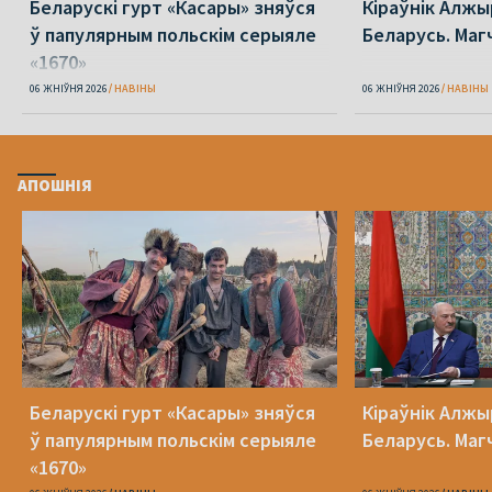
Беларускі гурт «Касары» зняўся
Кіраўнік Алжы
ў папулярным польскім серыяле
Беларусь. Маг
«1670»
06 ЖНІЎНЯ 2026
НАВІНЫ
06 ЖНІЎНЯ 2026
НАВІНЫ
АПОШНІЯ
Беларускі гурт «Касары» зняўся
Кіраўнік Алжы
ў папулярным польскім серыяле
Беларусь. Маг
«1670»