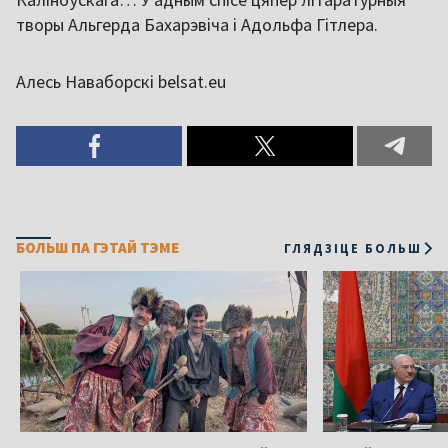
творы Альгерда Бахарэвіча і Адольфа Гітлера.
Алесь Наваборскі belsat.eu
БОЛЬШ ПА ГЭТАЙ ТЭМЕ
ГЛЯДЗІЦЕ БОЛЬШ