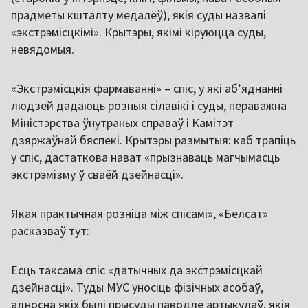
прадметы кшталту медалёў), якія суды назвалі
«экстрэмісцкімі». Крытэры, якімі кіруюцца суды,
невядомыя.
«Экстрэмісцкія фармаванні» – спіс, у які аб’яднанні
людзей дадаюць розныя сілавікі і суды, пераважна
Міністэрства ўнутраных справаў і Камітэт
дзяржаўнай бяспекі. Крытэры размытыя: каб трапіць
у спіс, дастаткова нават «прызнаваць магчымасць
экстрэмізму ў сваёй дзейнасці».
Якая практычная розніца між спісамі», «Белсат»
расказваў тут:
Ёсць таксама спіс «датычных да экстрэмісцкай
дзейнасці». Туды МУС уносіць фізічных асобаў,
адносна якіх былі прысуды паводле артыкулаў, якія