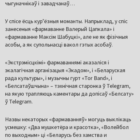
чыгуначнікаў і завадчанаў…
У спісе ёсць кур’ёзныя моманты. Напрыклад, у спіс
занесеныя «фармаванне Валерый Цапкала» і
«фармаванне Максім Шабуцкі», але не як фізічныя
асобы, а як супольнасці вакол гэтых асобаў.
«Экстрэмісцкімі» фармаваннямі аказаліся і
экалагічная арганізацыя «Экадом», і «Беларуская
рада культуры», і музычны гурт «Tor Band», і
«Белсатаўшчына» – тэхнічная старонка ў Telegram,
на якую трапляюць каментары да допісаў «Белсату»
ў Telegram.
Назвы некаторых «фармаванняў» могуць выклікаць
усмешку: «Два мушкетёра и красотка», «Волейбол
по выходным» ці «Беларусь без хамства и