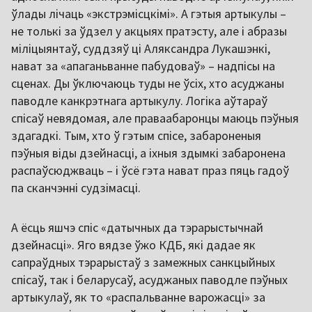
ўлады лічаць «экстрэмісцкімі». А гэтыя артыкулы –
не толькі за ўдзел у акцыях пратэсту, але і абразы
міліцыянтаў, суддзяў ці Аляксандра Лукашэнкі,
нават за «апаганьванне пабудоваў» – надпісы на
сценах. Ды ўключаюць туды не ўсіх, хто асуджаны
паводле канкрэтнага артыкулу. Логіка аўтараў
спісаў невядомая, але праваабаронцы маюць пэўныя
здагадкі. Тым, хто ў гэтым спісе, забароненыя
пэўныя віды дзейнасці, а іхныя здымкі забаронена
распаўсюджваць – і ўсё гэта нават праз пяць гадоў
па сканчэнні судзімасці.
А ёсць яшчэ спіс «датычных да тэрарыстычнай
дзейнасці». Яго вядзе ўжо КДБ, які дадае як
сапраўдных тэрарыстаў з замежных санкцыйных
спісаў, так і беларусаў, асуджаных паводле пэўных
артыкулаў, як то «распальванне варожасці» за