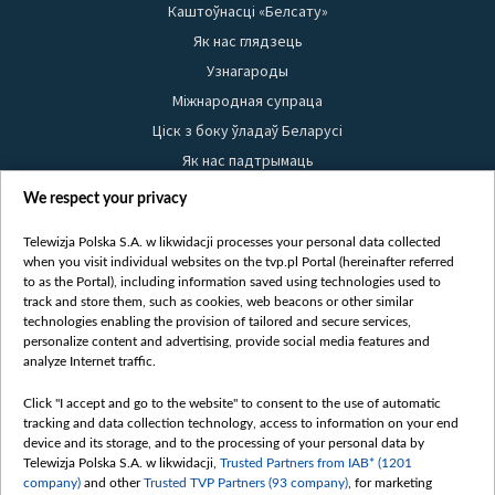
Каштоўнасці «Белсату»
Як нас глядзець
Узнагароды
Міжнародная супраца
Ціск з боку ўладаў Беларусі
Як нас падтрымаць
Правілы выкарыстання матэрыялаў
We respect your privacy
Інфармацыя аб адпраўніку
Telewizja Polska S.A. w likwidacji processes your personal data collected
Бяспека
when you visit individual websites on the tvp.pl Portal (hereinafter referred
Youtube
to as the Portal), including information saved using technologies used to
track and store them, such as cookies, web beacons or other similar
Белсат news
technologies enabling the provision of tailored and secure services,
personalize content and advertising, provide social media features and
Белсат Shorts
analyze Internet traffic.
Белсат Life
Click "I accept and go to the website" to consent to the use of automatic
Жэстачайшы мульт
tracking and data collection technology, access to information on your end
Belsat English
device and its storage, and to the processing of your personal data by
Telewizja Polska S.A. w likwidacji,
Trusted Partners from IAB* (1201
Biełsat PL
company)
and other
Trusted TVP Partners (93 company)
, for marketing