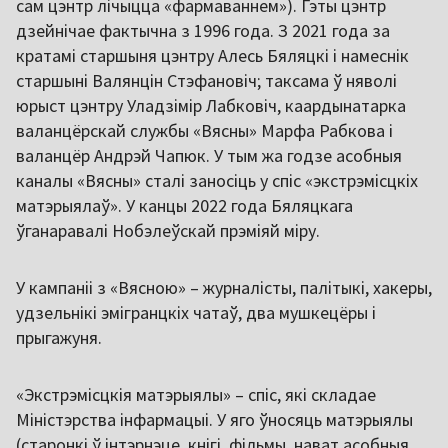
сам цэнтр лічыцца «фармаваннем»). Гэты цэнтр
дзейнічае фактычна з 1996 года. З 2021 года за
кратамі старшыня цэнтру Алесь Бяляцкі і намеснік
старшыні Валянцін Стэфановіч; таксама ў няволі
юрыст цэнтру Уладзімір Лабковіч, каардынатарка
валанцёрскай службы «Вясны» Марфа Рабкова і
валанцёр Андрэй Чапюк. У тым жа годзе асобныя
каналы «Вясны» сталі заносіць у спіс «экстрэмісцкіх
матэрыялаў». У канцы 2022 года Бяляцкага
ўганаравалі Нобэлеўскай прэміяй міру.
У кампаніі з «Вясною» – журналісты, палітыкі, хакеры,
удзельнікі эмігранцкіх чатаў, два мушкецёры і
прыгажуня.
«Экстрэмісцкія матэрыялы» – спіс, які складае
Міністэрства інфармацыі. У яго ўносяць матэрыялы
(старонкі ў інтэрнэце, кнігі, фільмы, нават асобныя