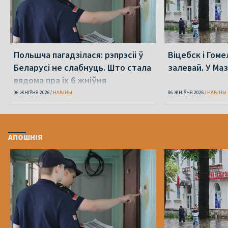
Польшча пагадзілася: рэпрэсіі ў
Віцебск і Гоме
Беларусі не слабнуць. Што стала
залевай. У Ма
вядома пра іх 6 жніўня
06 ЖНІЎНЯ 2026
НАВІНЫ
06 ЖНІЎНЯ 2026
НАВІНЫ
АПОШНІЯ