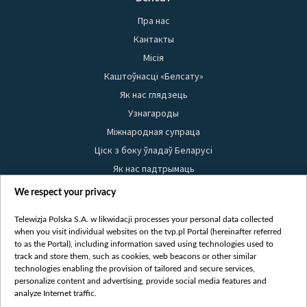
Пра нас
Кантакты
Місія
Каштоўнасці «Белсату»
Як нас глядзець
Узнагароды
Міжнародная супраца
Ціск з боку ўладаў Беларусі
Як нас падтрымаць
Правілы выкарыстання матэрыялаў
We respect your privacy
Інфармацыя аб адпраўніку
Telewizja Polska S.A. w likwidacji processes your personal data collected
Бяспека
when you visit individual websites on the tvp.pl Portal (hereinafter referred
Youtube
to as the Portal), including information saved using technologies used to
track and store them, such as cookies, web beacons or other similar
Белсат news
technologies enabling the provision of tailored and secure services,
personalize content and advertising, provide social media features and
Белсат Shorts
analyze Internet traffic.
Белсат Life