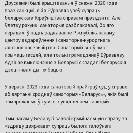
Друскенікі былі арыштаваныя ў снежні 2020 года
праз санкцыі, якія Еўразвяз увёў супраць
беларускага Кіраўніцтва справамі прэзідэнта. Але
ўлетку рахункі санаторыя разблакавалі, бо яго
перадалі ў падпарадкаванне Рэспубліканскаму
цэнтру аздараўлення і санаторна-курортнага
лячэння насельніцтва. Санаторый зноў змог
прымаць гасцей, але толькі грамадзянаў Еўразвязу.
Адзінае выключэнне з Беларусі складалі беларускія
дзеці-інваліды і іх бацькі.
У верасні 2023 года санаторый прайграў суд у справе
аб вяртанні сродкаў санаторыя «Беларусь», якія былі
замарожаныя ў сувязі з увядзеннем санкцый.
Тым часам у Беларусі завялі крымінальную справу за
«здраду дзяржаве» супраць былога галоўнага