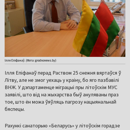
Ілля Епіфанаў. (Фота: grodnonews.by)
Ілля Епіфанаў перад Раством 25 снежня вяртаўся ў
Літву, але не змог уехаць у краіну, бо яго пазбавілі
ВНЖ. У дэпартаменце міграцыі пры літоўскім МУС
заявілі, што від на жыхарства быў ануляваны праз
тое, што ён можа ўяўляць пагрозу нацыянальнай
бяспецы.
Рахункі санаторыю «Беларусь» у літоўскім горадзе