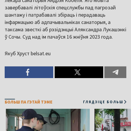
лекара санаторыя Андрэя Кобеля. Яго нібыта
завербавалі літоўскія спецслужбы пад пагрозай
шантажу і патрабавалі збіраць і перадаваць
інфармацыю аб адпачывальніках санаторыя, а
таксама звесткі аб рэзідэнцыі Аляксандра Лукашэнкі
ў Сочы. Суд над ім пачаўся 16 жніўня 2023 года.
Якуб Хруст belsat.eu
БОЛЬШ ПА ГЭТАЙ ТЭМЕ
ГЛЯДЗІЦЕ БОЛЬШ