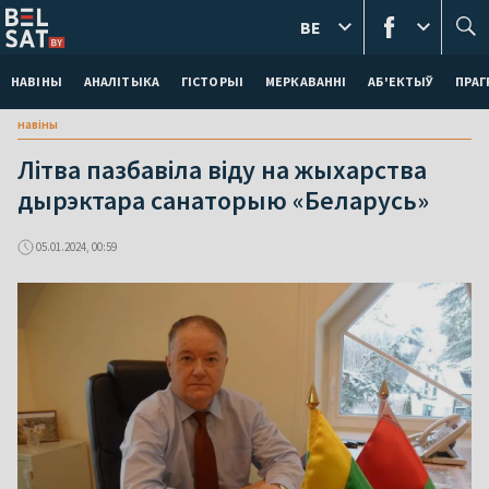
BE
НАВІНЫ
АНАЛІТЫКА
ГІСТОРЫІ
МЕРКАВАННI
АБ'ЕКТЫЎ
ПРАГ
навіны
Літва пазбавіла віду на жыхарства
дырэктара санаторыю «Беларусь»
05.01.2024, 00:59