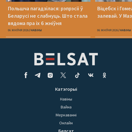
Польшча пагадзілася: рэпрэсіі ў
Віцебск і Гоме
Беларусі не слабнуць. Што стала
залевай. У Ма
вядома пра іх 6 жніўня
06 ЖНІЎНЯ 2026
НАВІНЫ
06 ЖНІЎНЯ 2026
НАВІНЫ
Катэгорыі
Навіны
Вайна
Меркаванні
Онлайн
Белсат