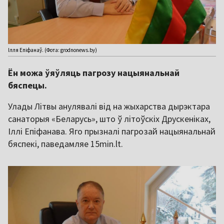
Ілля Епіфанаў. (Фота: grodnonews.by)
Ён можа ўяўляць пагрозу нацыянальнай
бяспецы.
Улады Літвы анулявалі від на жыхарства дырэктара
санаторыя «Беларусь», што ў літоўскіх Друскеніках,
Іллі Епіфанава. Яго прызналі пагрозай нацыянальнай
бяспекі, паведамляе 15min.lt.