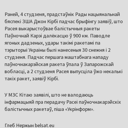
Раней, 4 студзеня, прадстаўнік Рады нацыянальнай
бяспекі ЗША Джон Кірбі падчас брыфінгу заявіў, што
Расея выкарыстоўвае балістычныя ракеты
Паўночнай Карэі далёкасцю ў 900 км. Паводле
ягоных дадзеных, удары такімі ракетамі па
тэрыторыі Украіны былі нанесеныя 30 снежня і 2
студзеня. Падчас першага маштабнага нападу
паўночнакарэйская ракета ўпала ў Запарожскай
вобласці, а 2 студзеня Расея выпусціла ўжо некалькі
такіх ракет, заявіў Кірбі.
У МЗС Кітаю заявілі, што не валодаюць
інфармацыяй пра перадачу Расеі паўночнакарэйскіх
балістычных ракетаў, піша «Укрінформ».
Глеб Нержын belsat.eu