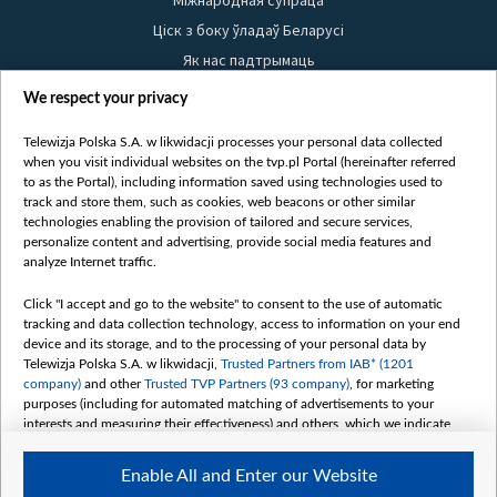
Міжнародная супраца
Ціск з боку ўладаў Беларусі
Як нас падтрымаць
Правілы выкарыстання матэрыялаў
We respect your privacy
Інфармацыя аб адпраўніку
Telewizja Polska S.A. w likwidacji processes your personal data collected
Бяспека
when you visit individual websites on the tvp.pl Portal (hereinafter referred
Youtube
to as the Portal), including information saved using technologies used to
track and store them, such as cookies, web beacons or other similar
Белсат news
technologies enabling the provision of tailored and secure services,
personalize content and advertising, provide social media features and
Белсат Shorts
analyze Internet traffic.
Белсат Life
Click "I accept and go to the website" to consent to the use of automatic
Жэстачайшы мульт
tracking and data collection technology, access to information on your end
Belsat English
device and its storage, and to the processing of your personal data by
Telewizja Polska S.A. w likwidacji,
Trusted Partners from IAB* (1201
Biełsat PL
company)
and other
Trusted TVP Partners (93 company)
, for marketing
Белсат Now
purposes (including for automated matching of advertisements to your
interests and measuring their effectiveness) and others, which we indicate
Белсат History
below.
Белсат Music
Enable All and Enter our Website
The purposes of processing your data by TVP S.A. w likwidacji are as
Белсат Doc