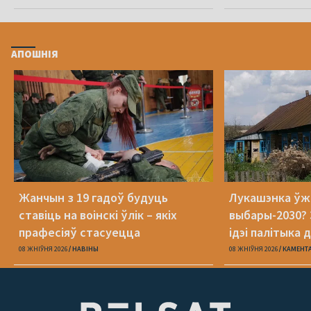
АПОШНІЯ
Жанчын з 19 гадоў будуць
Лукашэнка ўж
ставіць на воінскі ўлік – якіх
выбары-2030? 
прафесіяў стасуецца
ідэі палітыка 
08 ЖНІЎНЯ 2026
НАВІНЫ
08 ЖНІЎНЯ 2026
КАМЕНТ