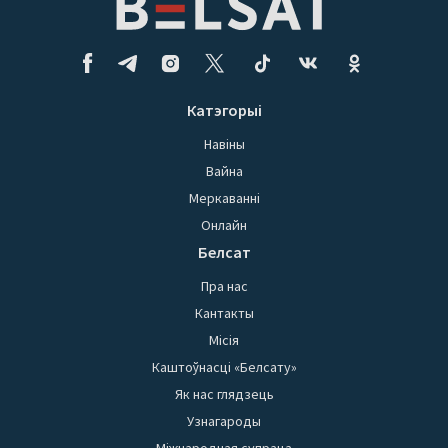
Катэгорыі
Навіны
Вайна
Меркаванні
Онлайн
Белсат
Пра нас
Кантакты
Місія
Каштоўнасці «Белсату»
Як нас глядзець
Узнагароды