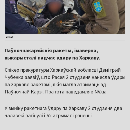
Belsat
Паўночнакарэйскія ракеты, імаверна,
выкарысталі падчас удару па Харкаву.
Спікер пракуратуры Харкаўскай вобласці Дзмітрый
Чубенка заявіў, што Расея 2 студзеня нанесла ўдары
па Харкаве ракетамі, якія магла атрымаць ад
Паўночнай Карэі. Пра гэта паведамляе NV.ua.
У выніку ракетнага ўдару па Харкаву 2 студзеня два
чалавекі загінулі і 62 атрымалі раненні.