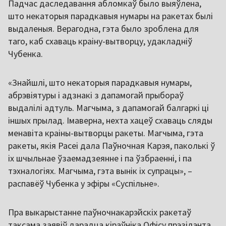
Падчас даследавання абломкаў было выяўлена,
што некаторыя парадкавыя нумары на ракетах былі
выдаленыя. Верагодна, гэта было зроблена для
таго, каб схаваць краіну-вытворцу, удакладніў
Чубенка.
«Знайшлі, што некаторыя парадкавыя нумары,
абрэвіятуры і адзнакі з дапамогай прыбораў
выдалілі адтуль. Магчыма, з дапамогай балгаркі ці
іншых прылад. Імаверна, нехта хацеў схаваць сляды
менавіта краіны-вытворцы ракеты. Магчыма, гэта
ракеты, якія Расеі дала Паўночная Карэя, паколькі ў
іх шчыльнае ўзаемадзеянне і па ўзбраенні, і па
тэхналогіях. Магчыма, гэта вынік іх супрацы», –
распавёў Чубенка у эфіры «Суспільне».
Пра выкарыстанне паўночнакарэйскіх ракетаў
таксама заявіў дарадца кіраўніка Офісу прэзідэнта