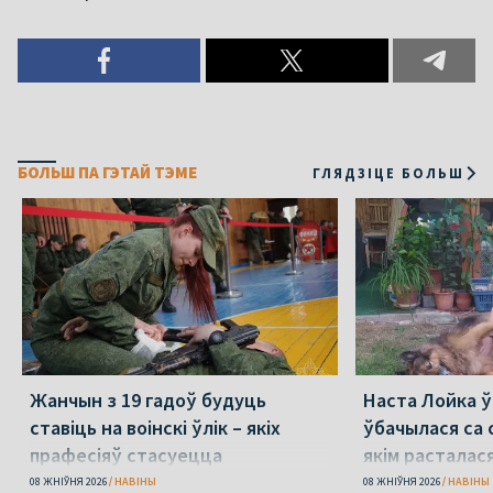
БОЛЬШ ПА ГЭТАЙ ТЭМЕ
ГЛЯДЗІЦЕ БОЛЬШ
Жанчын з 19 гадоў будуць
Наста Лойка 
ставіць на воінскі ўлік – якіх
ўбачылася са с
прафесіяў стасуецца
якім расталас
амаль 4 гады 
08 ЖНІЎНЯ 2026
НАВІНЫ
08 ЖНІЎНЯ 2026
НАВІНЫ