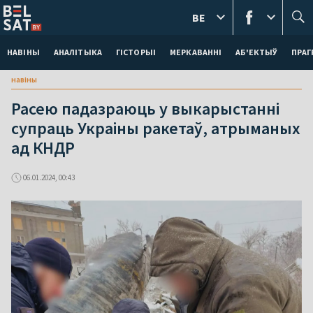
BE
НАВІНЫ
АНАЛІТЫКА
ГІСТОРЫІ
МЕРКАВАННI
АБ'ЕКТЫЎ
ПРАГ
навіны
Расею падазраюць у выкарыстанні
супраць Украіны ракетаў, атрыманых
ад КНДР
06.01.2024, 00:43