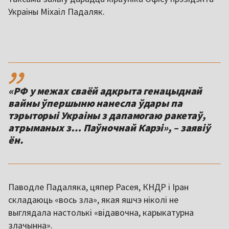
Украіны Міхаіл Падаляк.
,,
«РФ у межах сваёй адкрыта генацыднай
вайны ўпершыню нанесла ўдары па
тэрыторыі Украіны з дапамогаю ракетаў,
атрыманых з… Паўночнай Карэі», – заявіў
ён.
Паводле Падаляка, цяпер Расея, КНДР і Іран
складаюць «вось зла», якая яшчэ ніколі не
выглядала настолькі «відавочна, карыкатурна
злачынна».