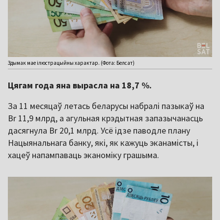
Здымак мае ілюстрацыйны характар. (Фота: Белсат)
Цягам года яна вырасла на 18,7 %.
За 11 месяцаў летась беларусы набралі пазыкаў на
Br 11,9 млрд, а агульная крэдытная запазычанасць
дасягнула Br 20,1 млрд. Усё ідзе паводле плану
Нацыянальнага банку, які, як кажуць эканамісты, і
хацеў напампаваць эканоміку грашыма.