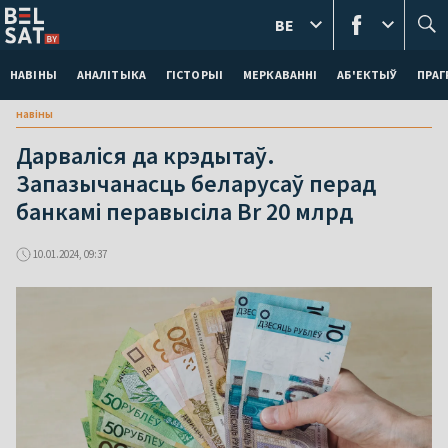
BE
НАВІНЫ
АНАЛІТЫКА
ГІСТОРЫІ
МЕРКАВАННI
АБ'ЕКТЫЎ
ПРАГ
навіны
Дарваліся да крэдытаў.
Запазычанасць беларусаў перад
банкамі перавысіла Br 20 млрд
10.01.2024, 09:37