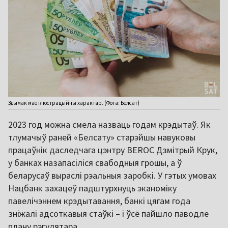
Здымак мае ілюстрацыйны характар. (Фота: Белсат)
2023 год можна смела назваць годам крэдытаў. Як
тлумачыў раней «Белсату» старэйшы навуковы
працаўнік даследчага цэнтру BEROC Дзмітрый Крук,
у банках назапасіліся свабодныя грошы, а ў
беларусаў выраслі рэальныя заробкі. У гэтых умовах
Нацбанк захацеў падштурхнуць эканоміку
павелічэннем крэдытавання, банкі цягам года
зніжалі адсоткавыя стаўкі – і ўсё пайшло паводле
плану рэгулятара.