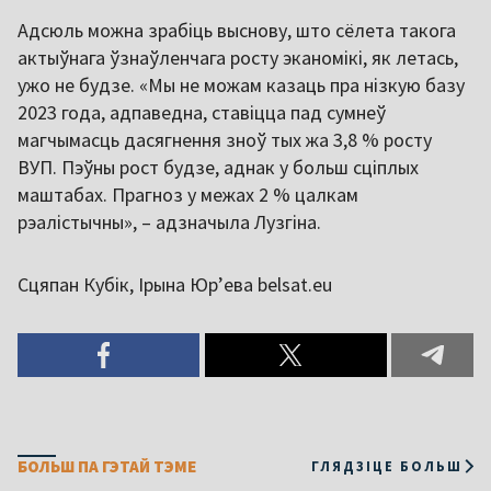
Адсюль можна зрабіць выснову, што сёлета такога
актыўнага ўзнаўленчага росту эканомікі, як летась,
ужо не будзе. «Мы не можам казаць пра нізкую базу
2023 года, адпаведна, ставіцца пад сумнеў
магчымасць дасягнення зноў тых жа 3,8 % росту
ВУП. Пэўны рост будзе, аднак у больш сціплых
маштабах. Прагноз у межах 2 % цалкам
рэалістычны», – адзначыла Лузгіна.
Сцяпан Кубік, Ірына Юр’ева belsat.eu
БОЛЬШ ПА ГЭТАЙ ТЭМЕ
ГЛЯДЗІЦЕ БОЛЬШ