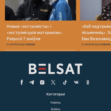
Новыя «экстрэмісты» і
«Каб падтрыма
«экстрэмісцкія матэрыялы».
пісьменніц». З
Рэпрэсіі 7 жніўня
Евы Вежнавец
07 ЖНІЎНЯ 2026
НАВІНЫ
07 ЖНІЎНЯ 2026
НАВІНЫ
Катэгорыі
Навіны
Вайна