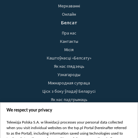
Меркаванні
Онлайн
Белсат
Пра нас
Кантакты
Місія
Каштоўнасці «Белсату»
Як нас глядзець
Узнагароды
Міжнародная супраца
Ціск з боку ўладаў Беларусі
Як нас падтрымаць
Правілы выкарыстання матэрыялаў
We respect your privacy
Інфармацыя аб адпраўніку
Telewizja Polska S.A. w likwidacji processes your personal data collected
Бяспека
when you visit individual websites on the tvp.pl Portal (hereinafter referred
Youtube
to as the Portal), including information saved using technologies used to