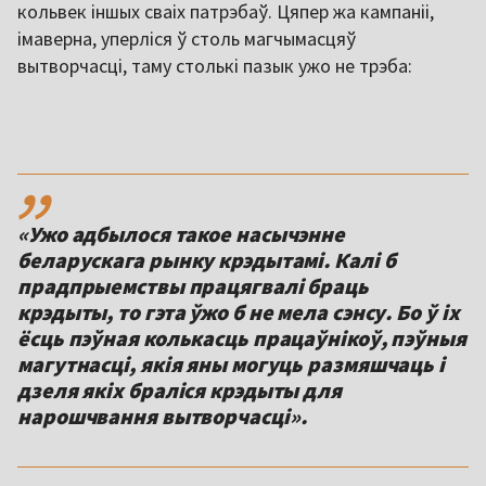
кольвек іншых сваіх патрэбаў. Цяпер жа кампаніі,
імаверна, уперліся ў столь магчымасцяў
вытворчасці, таму столькі пазык ужо не трэба:
,,
«Ужо адбылося такое насычэнне
беларускага рынку крэдытамі. Калі б
прадпрыемствы працягвалі браць
крэдыты, то гэта ўжо б не мела сэнсу. Бо ў іх
ёсць пэўная колькасць працаўнікоў, пэўныя
магутнасці, якія яны могуць размяшчаць і
дзеля якіх браліся крэдыты для
нарошчвання вытворчасці».