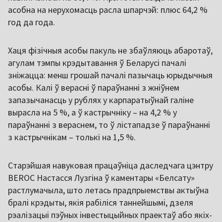
асобна на нерухомасць расла шпарчэй: плюс 64,2 %
год да года.
Хаця фізічныя асобы пакуль не збаўляюць абаротаў,
агулам тэмпы крэдытавання ў Беларусі пачалі
зніжацца: менш грошай пачалі пазычаць юрыдычныя
асобы. Калі ў верасні ў параўнанні з жніўнем
запазычанасць у рублях у карпаратыўнай галіне
вырасла на 5 %, а ў кастрычніку – на 4,2 % у
параўнанні з вераснем, то ў лістападзе ў параўнанні
з кастрычнікам – толькі на 1,5 %.
Старэйшая навуковая працаўніца даследчага цэнтру
BEROC Настасся Лузгіна ў каментары «Белсату»
растлумачыла, што летась прадпрыемствы актыўна
бралі крэдыты, якія рабіліся таннейшымі, дзеля
рэалізацыі пэўных інвестыцыйных праектаў або якіх-