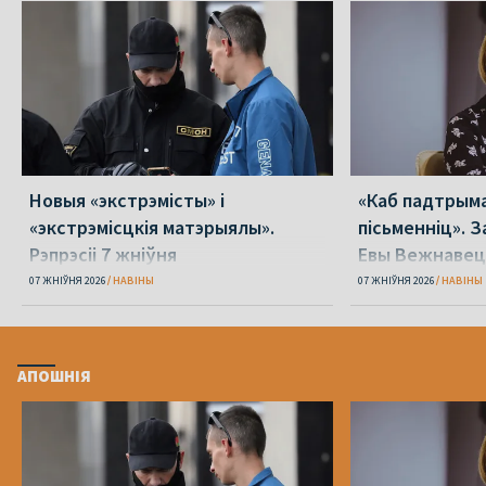
Новыя «экстрэмісты» і
«Каб падтрыма
«экстрэмісцкія матэрыялы».
пісьменніц». З
Рэпрэсіі 7 жніўня
Евы Вежнавец
07 ЖНІЎНЯ 2026
НАВІНЫ
07 ЖНІЎНЯ 2026
НАВІНЫ
АПОШНІЯ