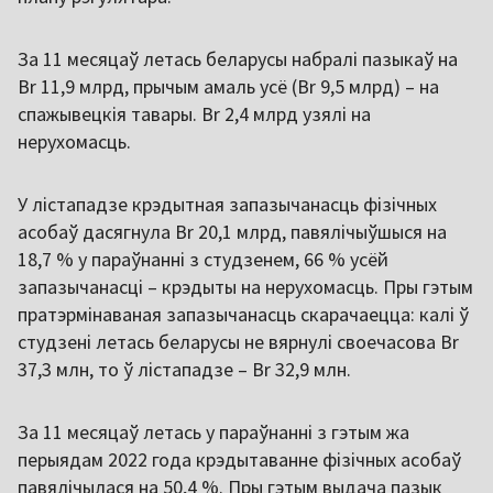
За 11 месяцаў летась беларусы набралі пазыкаў на
Br 11,9 млрд, прычым амаль усё (Br 9,5 млрд) – на
спажывецкія тавары. Br 2,4 млрд узялі на
нерухомасць.
У лістападзе крэдытная запазычанасць фізічных
асобаў дасягнула Br 20,1 млрд, павялічыўшыся на
18,7 % у параўнанні з студзенем, 66 % усёй
запазычанасці – крэдыты на нерухомасць. Пры гэтым
пратэрмінаваная запазычанасць скарачаецца: калі ў
студзені летась беларусы не вярнулі своечасова Br
37,3 млн, то ў лістападзе – Br 32,9 млн.
За 11 месяцаў летась у параўнанні з гэтым жа
перыядам 2022 года крэдытаванне фізічных асобаў
павялічылася на 50,4 %. Пры гэтым выдача пазык