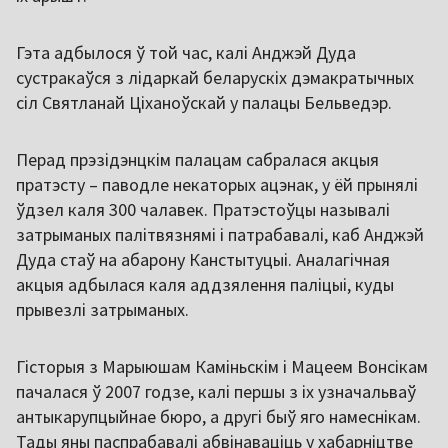
Гэта адбылося ў той час, калі Анджэй Дуда
сустракаўся з лідаркай беларускіх дэмакратычных
сіл Святланай Ціханоўскай у палацы Бельведэр.
Перад прэзідэнцкім палацам сабралася акцыя
пратэсту – паводле некаторых ацэнак, у ёй прынялі
ўдзел каля 300 чалавек. Пратэстоўцы называлі
затрыманых палітвязнямі і патрабавалі, каб Анджэй
Дуда стаў на абарону Канстытуцыі. Аналагічная
акцыя адбылася каля аддзялення паліцыі, куды
прывезлі затрыманых.
Гісторыя з Марыюшам Каміньскім і Мацеем Вонсікам
пачалася ў 2007 годзе, калі першы з іх узначальваў
антыкарупцыйнае бюро, а другі быў яго намеснікам.
Тады яны паспрабавалі абвінаваціць у хабарніцтве