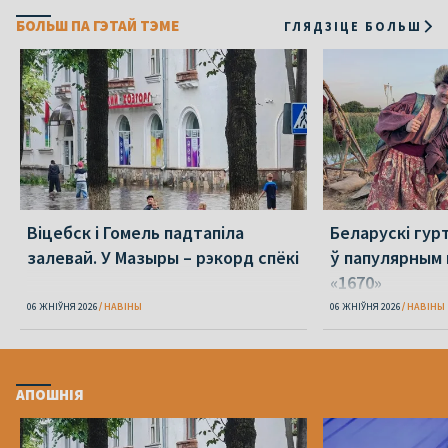
БОЛЬШ ПА ГЭТАЙ ТЭМЕ
ГЛЯДЗІЦЕ БОЛЬШ
Віцебск і Гомель падтапіла
Беларускі гур
залевай. У Мазыры – рэкорд спёкі
ў папулярным 
«1670»
06 ЖНІЎНЯ 2026
НАВІНЫ
06 ЖНІЎНЯ 2026
НАВІНЫ
АПОШНІЯ