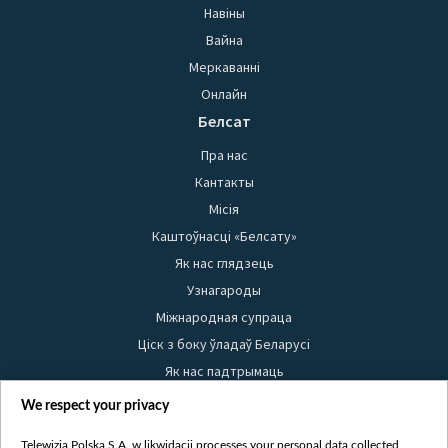
Навіны
Вайна
Меркаванні
Онлайн
Белсат
Пра нас
Кантакты
Місія
Каштоўнасці «Белсату»
Як нас глядзець
Узнагароды
Міжнародная супраца
Ціск з боку ўладаў Беларусі
Як нас падтрымаць
Правілы выкарыстання матэрыялаў
We respect your privacy
Інфармацыя аб адпраўніку
Telewizja Polska S.A. w likwidacji processes your personal data collected