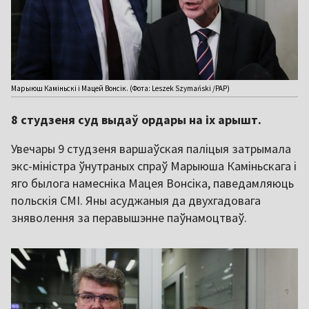
Марыюш Каміньскі і Мацей Вонсік. (Фота: Leszek Szymański /PAP)
8 студзеня суд выдаў ордары на іх арышт.
Увечары 9 студзеня варшаўская паліцыя затрымала
экс-міністра ўнутраных спраў Марыюша Каміньскага і
яго былога намесніка Мацея Вонсіка, паведамляюць
польскія СМІ. Яны асуджаныя да двухгадовага
зняволення за перавышэнне паўнамоцтваў.