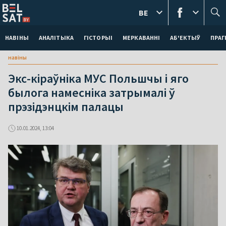
BE
НАВІНЫ
АНАЛІТЫКА
ГІСТОРЫІ
МЕРКАВАННI
АБ'ЕКТЫЎ
ПРАГ
навіны
Экс-кіраўніка МУС Польшчы і яго
былога намесніка затрымалі ў
прэзідэнцкім палацы
10.01.2024, 13:04