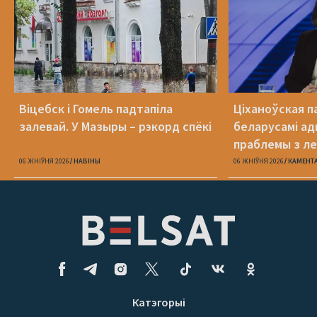
Віцебск і Гомель падтапіла
Ціханоўская п
залевай. У Мазыры – рэкорд спёкі
беларусамі ад
праблемы з ле
06 ЖНІЎНЯ 2026
НАВІНЫ
06 ЖНІЎНЯ 2026
КАМЕНТ
Катэгорыі