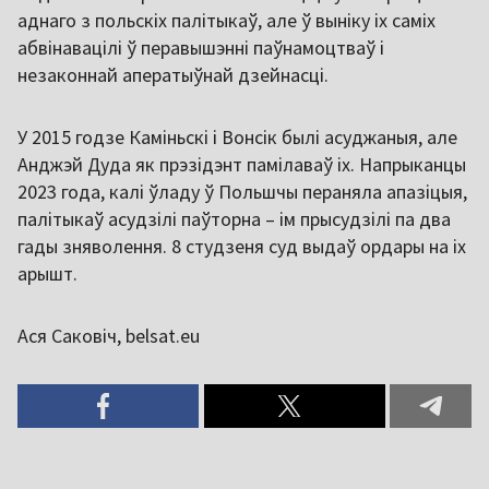
аднаго з польскіх палітыкаў, але ў выніку іх саміх
абвінавацілі ў перавышэнні паўнамоцтваў і
незаконнай аператыўнай дзейнасці.
У 2015 годзе Каміньскі і Вонсік былі асуджаныя, але
Анджэй Дуда як прэзідэнт памілаваў іх. Напрыканцы
2023 года, калі ўладу ў Польшчы пераняла апазіцыя,
палітыкаў асудзілі паўторна – ім прысудзілі па два
гады зняволення. 8 студзеня суд выдаў ордары на іх
арышт.
Ася Саковіч, belsat.eu