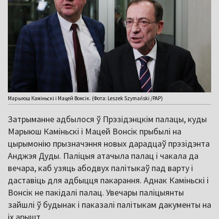
Марыюш Каміньскі і Мацей Вонсік. (Фота: Leszek Szymański /PAP)
Затрыманне адбылося ў Прэзідэнцкім палацы, куды
Марыюш Каміньскі і Мацей Вонсік прыбылі на
цырымонію прызначэння новых дарадцаў прэзідэнта
Анджэя Дуды. Паліцыя атачыла палац і чакала да
вечара, каб узяць абодвух палітыкаў пад варту і
даставіць для адбыцця пакарання. Аднак Каміньскі і
Вонсік не пакідалі палац. Увечары паліцыянты
зайшлі ў будынак і паказалі палітыкам дакументы на
іх арышт.