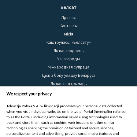
Белсат
Пра нас
Кантакты
Місія
Каштоўнасці «Белсату»
Як нас глядзець
Узнагароды
Міжнародная супраца
Ціск з боку ўладаў Беларусі
Як нас падтрымаць
Правілы выкарыстання матэрыялаў
We respect your privacy
Інфармацыя аб адпраўніку
Telewizja Polska S.A. w likwidacji processes your personal data collected
Бяспека
when you visit individual websites on the tvp.pl Portal (hereinafter referred
Youtube
to as the Portal), including information saved using technologies used to
track and store them, such as cookies, web beacons or other similar
Белсат news
technologies enabling the provision of tailored and secure services,
personalize content and advertising, provide social media features and
Белсат Shorts