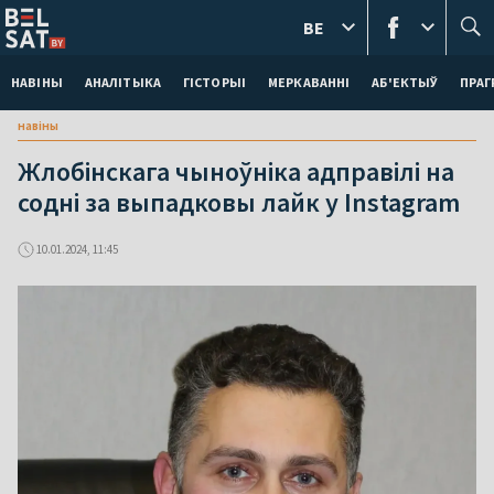
BE
НАВІНЫ
АНАЛІТЫКА
ГІСТОРЫІ
МЕРКАВАННI
АБ'ЕКТЫЎ
ПРАГ
навіны
Жлобінскага чыноўніка адправілі на
содні за выпадковы лайк у Instagram
10.01.2024, 11:45