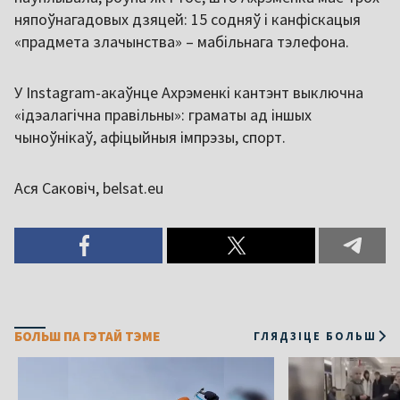
няпоўнагадовых дзяцей: 15 содняў і канфіскацыя
«прадмета злачынства» – мабільнага тэлефона.
У Instagram-акаўнце Ахрэменкі кантэнт выключна
«ідэалагічна правільны»: граматы ад іншых
чыноўнікаў, афіцыйныя імпрэзы, спорт.
Ася Саковіч, belsat.eu
БОЛЬШ ПА ГЭТАЙ ТЭМЕ
ГЛЯДЗІЦЕ БОЛЬШ