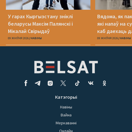
У гарах Кыргызстану зніклі
Вядома, як па
беларусы Максім Палянскі і
які напаў на с
Мікалай Свірыдаў
каб даехаць д
09 ЖНІЎНЯ 2026
НАВІНЫ
09 ЖНІЎНЯ 2026
НАВІНЫ
Катэгорыі
Навіны
Вайна
Меркаванні
Онлайн