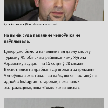
Яўген Ахрэменка. (Фота: «Гомельская вясна»)
На вынік суда пакаянне чыноўніка не
паўплывала.
Цяпер ужо былога начальніка аддзелу спорту і
турызму Жлобінскага райвыканкаму Яўгена
Ахрэменку асудзілі на 15 содняў 28 снежня.
Высветліліся падрабязнасці ягонага затрымання.
Чыноўніка арыштавалі за лайк, які ён паставіў на
адной з Instagram-старонак, прызнаных
экстрэмісцкімі, піша «Гомельская вясна».