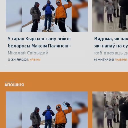
У гарах Кыргызстану зніклі
Вядома, як па
беларусы Максім Палянскі і
які напаў на с
Мікалай Свірыдаў
каб даехаць д
09 ЖНІЎНЯ 2026
НАВІНЫ
09 ЖНІЎНЯ 2026
НАВІНЫ
АПОШНІЯ