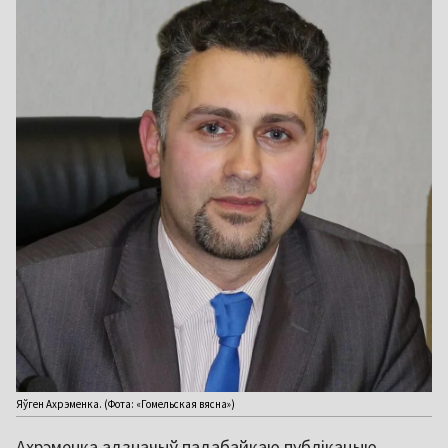
Яўген Ахрэменка. (Фота: «Гомельская вясна»)
Ахрэменка адзначыў падабайкаю публікацыю