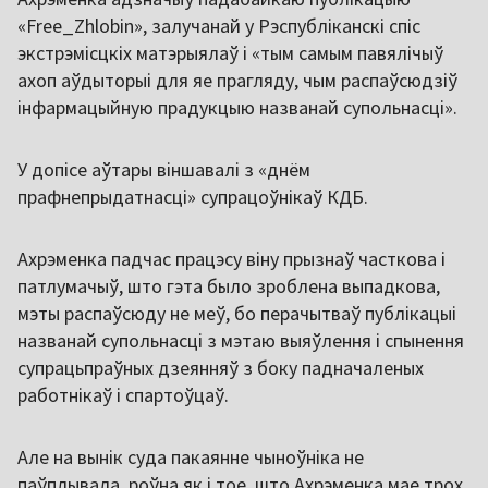
«Free_Zhlobin», залучанай у Рэспубліканскі спіс
экстрэмісцкіх матэрыялаў і «тым самым павялічыў
ахоп аўдыторыі для яе прагляду, чым распаўсюдзіў
інфармацыйную прадукцыю названай супольнасці».
У допісе аўтары віншавалі з «днём
прафнепрыдатнасці» супрацоўнікаў КДБ.
Ахрэменка падчас працэсу віну прызнаў часткова і
патлумачыў, што гэта было зроблена выпадкова,
мэты распаўсюду не меў, бо перачытваў публікацыі
названай супольнасці з мэтаю выяўлення і спынення
супрацьпраўных дзеянняў з боку падначаленых
работнікаў і спартоўцаў.
Але на вынік суда пакаянне чыноўніка не
паўплывала, роўна як і тое, што Ахрэменка мае трох