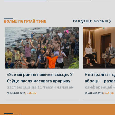
БОЛЬШ ПА ГЭТАЙ ТЭМЕ
ГЛЯДЗІЦЕ БОЛЬШ
«Усе мігранты павінны сысці». У
Нейтралітэт ц
Сэўце пасля масавага прарыву
абраць – разв
застаюцца да 11 тысяч чалавек
канферэнцыі 
08 ЖНІЎНЯ 2026
НАВІНЫ
08 ЖНІЎНЯ 2026
НАВІНЫ