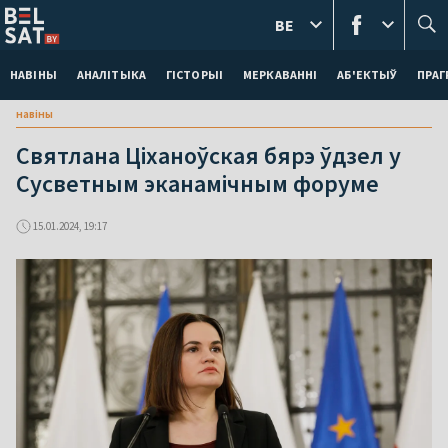
BE
НАВІНЫ
АНАЛІТЫКА
ГІСТОРЫІ
МЕРКАВАННI
АБ'ЕКТЫЎ
ПРАГ
навіны
Святлана Ціханоўская бярэ ўдзел у
Сусветным эканамічным форуме
15.01.2024, 19:17