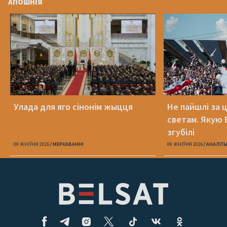
АПОШНІЯ
Улада для яго сінонім жыцця
Не пайшлі за 
светам. Якую 
згубілі
09 ЖНІЎНЯ 2026
МЕРКАВАННI
09 ЖНІЎНЯ 2026
АНАЛІТ