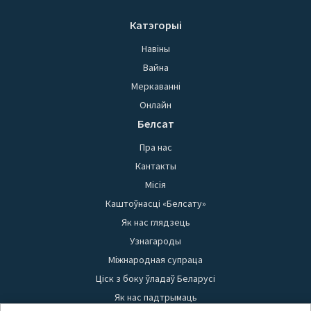
Катэгорыі
Навіны
Вайна
Меркаванні
Онлайн
Белсат
Пра нас
Кантакты
Місія
Каштоўнасці «Белсату»
Як нас глядзець
Узнагароды
Міжнародная супраца
Ціск з боку ўладаў Беларусі
Як нас падтрымаць