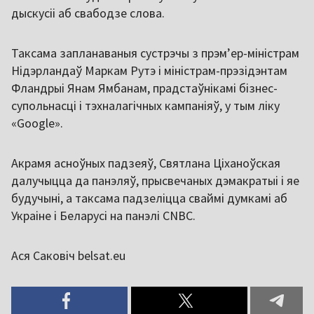
дыскусіі аб свабодзе слова.
Таксама запланаваныя сустрэчы з прэмʼер-міністрам
Нідэрландаў Маркам Рутэ і міністрам-прэзідэнтам
Фландрыі Янам Ямбанам, прадстаўнікамі бізнес-
супольнасці і тэхналагічных кампаніяў, у тым ліку
«Google».
Акрамя асноўных падзеяў, Святлана Ціханоўская
далучыцца да панэляў, прысвечаных дэмакратыі і яе
будучыні, а таксама падзеліцца сваймі думкамі аб
Украіне і Беларусі на панэлі CNBC.
Ася Саковіч belsat.eu