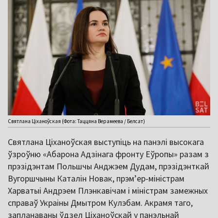
Святлана Ціханоўская (Фота: Таццяна Верамеева / Белсат)
Святлана Ціханоўская выступіць на панэлі высокага
ўзроўню «Абарона Адзінага фронту Еўропы» разам з
прэзідэнтам Польшчы Анджэем Дудам, прэзідэнткай
Вугоршчыны Каталін Новак, прэм’ер-міністрам
Харватыі Андрэем Плэнкавічам і міністрам замежных
справаў Украіны Дмытром Кулэбам. Акрамя таго,
запланаваны ўдзел Ціханоўскай у панэльнай