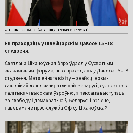
Святлана Ціханоўская (Фота: Таццяна Верамеева / Белсат)
Ён праходзіць у швейцарскім Давосе 15–18
студзеня.
Святлана Ціханоўская бярэ ўдзел у Сусветным
эканамічным форуме, што праходзіць у Давосе 15–18
студзеня. Мэта ейнага візіту – знайсці новых
саюзнікаў для дэмакратычнай Беларусі, сустрэцца з
палітыкамі высокага ўзроўню, а таксама выступаць
за свабоду і дэмакратыю ў Беларусі і рэгіёне,
паведамляе прэс-служба Офісу Ціханоўскай.