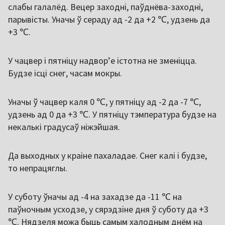
слабы галалёд. Вецер заходні, паўднёва-заходні,
парывісты. Уначы ў сераду ад -2 да +2 ℃, удзень да
+3 ℃.
У чацвер і пятніцу надворʼе істотна не зменіцца.
Будзе ісці снег, часам мокры.
Уначы ў чацвер каля 0 ℃, у пятніцу ад -2 да -7 ℃,
удзень ад 0 да +3 ℃. У пятніцу тэмпература будзе на
некалькі градусаў ніжэйшая.
Да выходных у краіне пахаладае. Снег калі і будзе,
то непрацяглы.
У суботу ўначы ад -4 на захадзе да -11 ℃ на
паўночным усходзе, у сярэдзіне дня ў суботу да +3
℃. Нядзеля можа быць самым халодным днём на