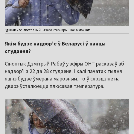
Здымак мае ілюстрацыйны характар. Крыніца: svidok.info
Якім будзе надвор’е ў Беларусі ў канцы
студзеня?
Сіноптык Дзмітрый Рабаў у эфіры ОНТ расказаў аб
надвор’і з 22 да 28 студзеня. І калі пачатак тыдня
яшчэ будзе ўмерана марозным, то ў сярэдзіне на
дварэ ўсталюецца плюсавая тэмпература.