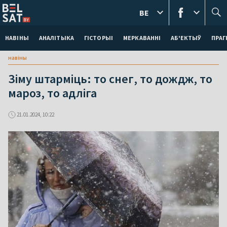
BE
НАВІНЫ
АНАЛІТЫКА
ГІСТОРЫІ
МЕРКАВАННI
АБ'ЕКТЫЎ
ПРАГ
навіны
Зіму штарміць: то снег, то дождж, то
мароз, то адліга
21.01.2024, 10:22