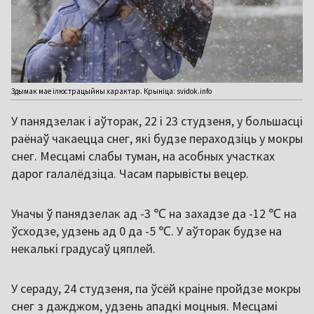
Здымак мае ілюстрацыйны характар. Крыніца: svidok.info
У панядзелак і аўторак, 22 і 23 студзеня, у большасці
раёнаў чакаецца снег, які будзе пераходзіць у мокры
снег. Месцамі слабы туман, на асобных участках
дарог галалёдзіца. Часам парывісты вецер.
Уначы ў панядзелак ад -3 ℃ на захадзе да -12 ℃ на
ўсходзе, удзень ад 0 да -5 ℃. У аўторак будзе на
некалькі градусаў цяплей.
У сераду, 24 студзеня, па ўсёй краіне пройдзе мокры
снег з дажджом, удзень ападкі моцныя. Месцамі