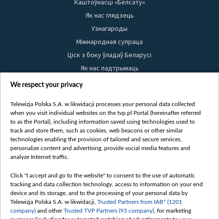
Каштоўнасці «Белсату»
Як нас глядзець
Узнагароды
Міжнародная супраца
Ціск з боку ўладаў Беларусі
Як нас падтрымаць
Правілы выкарыстання матэрыялаў
We respect your privacy
Інфармацыя аб адпраўніку
Telewizja Polska S.A. w likwidacji processes your personal data collected
Бяспека
when you visit individual websites on the tvp.pl Portal (hereinafter referred
Youtube
to as the Portal), including information saved using technologies used to
track and store them, such as cookies, web beacons or other similar
Белсат news
technologies enabling the provision of tailored and secure services,
personalize content and advertising, provide social media features and
Белсат Shorts
analyze Internet traffic.
Белсат Life
Жэстачайшы мульт
Click "I accept and go to the website" to consent to the use of automatic
tracking and data collection technology, access to information on your end
Belsat English
device and its storage, and to the processing of your personal data by
Biełsat PL
Telewizja Polska S.A. w likwidacji,
Trusted Partners from IAB* (1201
company)
and other
Trusted TVP Partners (93 company)
, for marketing
Белсат Now