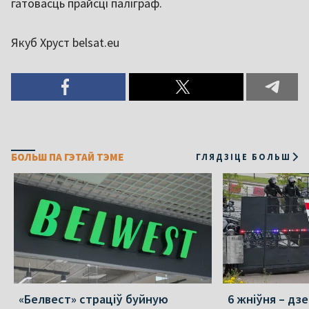
гатовасць прайсці паліграф.
Якуб Хруст belsat.eu
БОЛЬШ ПА ГЭТАЙ ТЭМЕ
ГЛЯДЗІЦЕ БОЛЬШ
«Белвест» страціў буйную
6 жніўня – дз