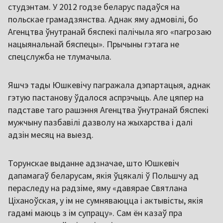
студэнтам. У 2012 годзе беларус падаўся на
польскае грамадзянства. Аднак яму адмовілі, бо
Агенцтва ўнутранай бяспекі палічыла яго «пагрозаю
нацыянальнай бяспецы». Прычыны гэтага не
спецслужба не тлумачыла.
Яшчэ тады Юшкевічу пагражала дэпартацыя, аднак
гэтую пастанову ўдалося аспрэчыць. Але цяпер на
падставе таго рашэння Агенцтва ўнутранай бяспекі
мужчыну пазбавілі дазволу на жыхарства і далі
адзін месяц на выезд.
Торунскае выданне адзначае, што Юшкевіч
дапамагаў беларусам, якія ўцякалі ў Польшчу ад
пераследу на радзіме, яму «давярае Святлана
Ціханоўская, у ім не сумняваюцца і актывісты, якія
гадамі маюць з ім супрацу». Сам ён казаў пра