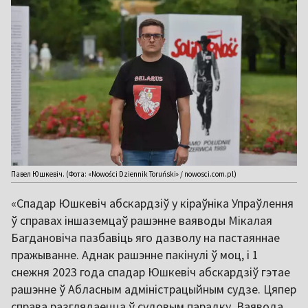
Павел Юшкевіч. (Фота: «Nowości Dziennik Toruński» / nowosci.com.pl)
«Спадар Юшкевіч абскардзіў у кіраўніка Упраўлення
ў справах іншаземцаў рашэнне ваяводы Мікалая
Багдановіча пазбавіць яго дазволу на пастаяннае
пражыванне. Аднак рашэнне пакінулі ў моц, і 1
снежня 2023 года спадар Юшкевіч абскардзіў гэтае
рашэнне ў Абласным адміністрацыйным судзе. Цяпер
справа разглядаецца ў судовым парадку. Ваявода