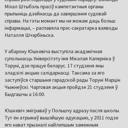
Міхал Штыбэль прасіў кампетэнтныя органы
прыпыніць дзейнасць да завяршэння судовай
справы. На гэты момант мы не можам даць больш
інфармацыі, – распавяла прэс-сакратарка ваяводы
Наталля Шчэрбіньска.
У абарону Юшкевіча выступіла акадэмічная
супольнасць Універсітэту імя Мікалая Каперніка ў
Торуні, дзе працуе беларус. 17 студзеня яны
зладзілі акцыю салідарнасці. Таксама за яго
заступіўся старшыня гарадской рады Торуні Марцін
Чыжнеўскі. Чарговая акцыя пройдзе 21 студзеня ў
Быдгашчы а 16:00.
Юшкевіч эміграваў у Польшчу адразу пасля школы.
Тут ён атрымаў вышэйшую адукацыю, у 2011 годзе
яго нават прызналі найлепшым замежным