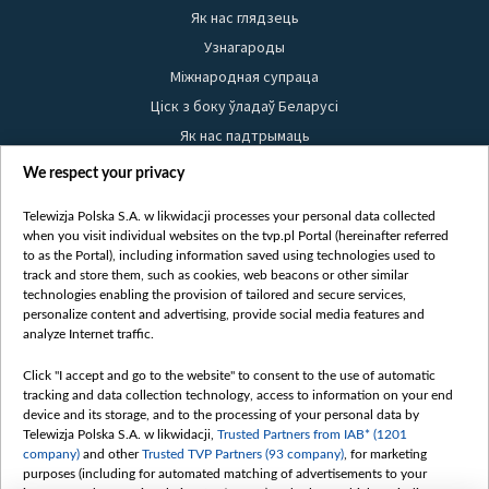
Як нас глядзець
Узнагароды
Міжнародная супраца
Ціск з боку ўладаў Беларусі
Як нас падтрымаць
Правілы выкарыстання матэрыялаў
We respect your privacy
Інфармацыя аб адпраўніку
Telewizja Polska S.A. w likwidacji processes your personal data collected
Бяспека
when you visit individual websites on the tvp.pl Portal (hereinafter referred
Youtube
to as the Portal), including information saved using technologies used to
track and store them, such as cookies, web beacons or other similar
Белсат news
technologies enabling the provision of tailored and secure services,
personalize content and advertising, provide social media features and
Белсат Shorts
analyze Internet traffic.
Белсат Life
Click "I accept and go to the website" to consent to the use of automatic
Жэстачайшы мульт
tracking and data collection technology, access to information on your end
Belsat English
device and its storage, and to the processing of your personal data by
Telewizja Polska S.A. w likwidacji,
Trusted Partners from IAB* (1201
Biełsat PL
company)
and other
Trusted TVP Partners (93 company)
, for marketing
Белсат Now
purposes (including for automated matching of advertisements to your