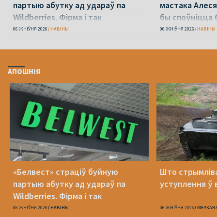
партыю абутку ад удараў па
мастака Алеся
Wildberries. Фірма і так
бы споўніцца 
банкрутавала
06 ЖНІЎНЯ 2026
НАВІНЫ
06 ЖНІЎНЯ 2026
НАВІНЫ
АПОШНІЯ
«Белвест» страціў буйную
Што стрымлів
партыю абутку ад удараў па
уступлення ў 
Wildberries. Фірма і так
банкрутавала
06 ЖНІЎНЯ 2026
НАВІНЫ
06 ЖНІЎНЯ 2026
МЕРКАВ