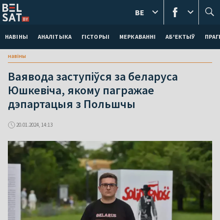
BE
НАВІНЫ
АНАЛІТЫКА
ГІСТОРЫІ
МЕРКАВАННI
АБ'ЕКТЫЎ
ПРАГ
навіны
Ваявода заступіўся за беларуса
Юшкевіча, якому пагражае
дэпартацыя з Польшчы
20.01.2024, 14:13