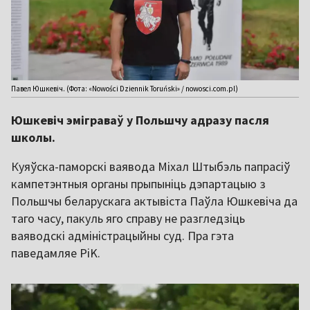
Павел Юшкевіч. (Фота: «Nowości Dziennik Toruński» / nowosci.com.pl)
Юшкевіч эміграваў у Польшчу адразу пасля
школы.
Куяўска-паморскі ваявода Міхал Штыбэль папрасіў
кампетэнтныя органы прыпыніць дэпартацыю з
Польшчы беларускага актывіста Паўла Юшкевіча да
таго часу, пакуль яго справу не разгледзіць
ваяводскі адміністрацыйны суд. Пра гэта
паведамляе PiK.