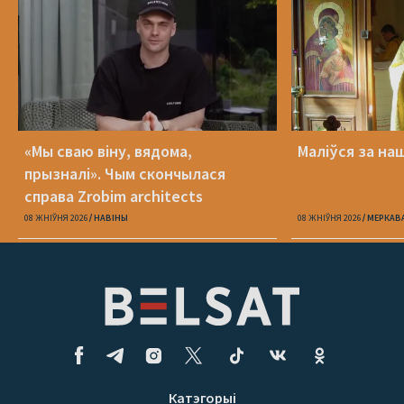
«Мы сваю віну, вядома,
Маліўся за на
прызналі». Чым скончылася
справа Zrobim architects
08 ЖНІЎНЯ 2026
НАВІНЫ
08 ЖНІЎНЯ 2026
МЕРКАВ
Катэгорыі