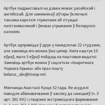
Артбук падрыхтавалі на дзвюх мовах: расейскай і
англійскай. Для замежнікаў аўтары ўключылі
таксама кароткія тлумачэнні аб сітуацыі
палітзняволенай і ўмовах утрымання ў беларускіх
калоніях.
Артбук адправіцца ў друк у панядзелак 22 студзеня,
але замовіць яго можна ўжо цяпер. Кніга каштуе 10
еўраў, яшчэ 5 еўраў пойдуць на паштовыя выдаткі.
Замовіць артбук можна ў сацсетках «Анархічнага
Чорнага Крыжа» або праз пошту
belarus_abc@riseup.net.
Мянчанцы Анастасіі Кухце 32 гады. Яе асудзілі
паводле абвінавачвання ў закліку да санкцыяў (ч. 3
арт. 361 КК) і стварэнні экстрэмісцкага фармавання