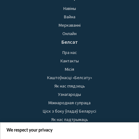
Навіны
Вайна
Меркаванні
Онлайн
Белсат
Пра нас
Кантакты
Місія
Каштоўнасці «Белсату»
Як нас глядзець
Узнагароды
Міжнародная супраца
Ціск з боку ўладаў Беларусі
Як нас падтрымаць
Правілы выкарыстання матэрыялаў
We respect your privacy
Інфармацыя аб адпраўніку