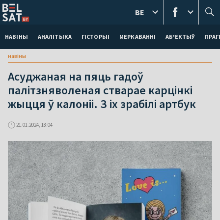
BE
НАВІНЫ
АНАЛІТЫКА
ГІСТОРЫІ
МЕРКАВАННI
АБ'ЕКТЫЎ
ПРАГ
навіны
Асуджаная на пяць гадоў
палітзняволеная стварае карцінкі
жыцця ў калоніі. З іх зрабілі артбук
21.01.2024, 18:04