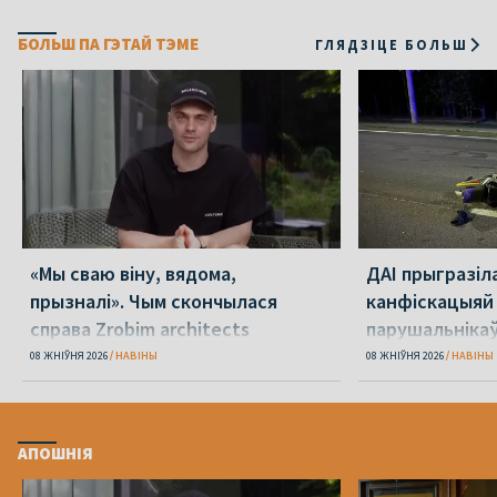
БОЛЬШ ПА ГЭТАЙ ТЭМЕ
ГЛЯДЗІЦЕ БОЛЬШ
«Мы сваю віну, вядома,
ДАІ прыгразіл
прызналі». Чым скончылася
канфіскацыяй
справа Zrobim architects
парушальніка
дронамі
08 ЖНІЎНЯ 2026
НАВІНЫ
08 ЖНІЎНЯ 2026
НАВІНЫ
АПОШНІЯ