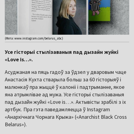
(Фота: www.instagram.com/belarus_abc)
Усе гісторыі стылізаваныя пад дызайн жуйкі
«Love is…».
Асуджаная на пяць гадоў за ўдзел у дваровым чаце
Анастасія Кухта стварыла больш за 60 гісторыяў і
малюнкаў пра жыццё ў калоніі і падтрыманне, якое
яна атрымлівае ад мужа. Усе гісторыі стылізаваныя
пад дызайн жуйкі «Love is…». Актывісты зрабілі з іх
артбук. Пра гэта паведамляецца ў Instagram
«Анархічнага Чорнага Крыжа» («Anarchist Black Cross
Belarus»).