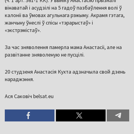
(ч. 1 арт. 361-1 КК). У выніку Анастасію прызналі
вінаватай і асудзілі на 5 гадоў пазбаўлення волі ў
калоніі ва ўмовах агульнага рэжыму. Акрамя гэтага,
жанчыну ўнеслі ў спісы «тэрарыстаў» і
«экстрэмістаў».
За час зняволення памерла мама Анастасіі, але на
развітанне зняволеную не пусцілі.
20 студзеня Анастасія Кухта адзначыла свой дзень
нараджэння.
Ася Саковіч belsat.eu