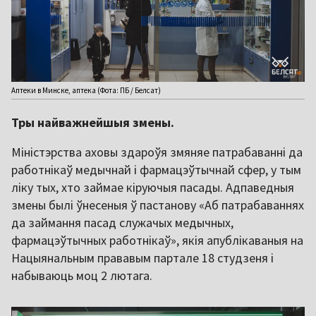
Аптеки в Минске, аптека (Фота: ПБ / Белсат)
Тры найважнейшыя змены.
Міністэрства аховы здароўя змяняе патрабаванні да
работнікаў медычнай і фармацэўтычнай сфер, у тым
ліку тых, хто займае кіруючыя пасады. Адпаведныя
змены былі ўнесеныя ў пастанову «Аб патрабаваннях
да займання пасад служачых медычных,
фармацэўтычных работнікаў», якія апублікаваныя на
Нацыянальным прававым партале 18 студзеня і
набываюць моц 2 лютага.