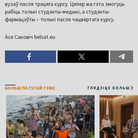
вузаў пасля трэцяга курсу. Цяпер жа гэта змогуць
рабіць толькі студэнты-медыкі, а студэнты-
фармацэўты – толькі пасля чацвёртага курсу.
Ася Саковіч belsat.eu
БОЛЬШ ПА ГЭТАЙ ТЭМЕ
ГЛЯДЗІЦЕ БОЛЬШ