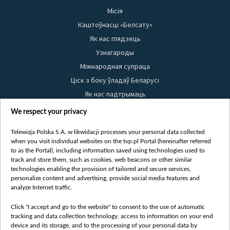
Місія
Каштоўнасці «Белсату»
Як нас глядзець
Узнагароды
Міжнародная супраца
Ціск з боку ўладаў Беларусі
Як нас падтрымаць
Правілы выкарыстання матэрыялаў
We respect your privacy
Інфармацыя аб адпраўніку
Telewizja Polska S.A. w likwidacji processes your personal data collected
Бяспека
when you visit individual websites on the tvp.pl Portal (hereinafter referred
Youtube
to as the Portal), including information saved using technologies used to
track and store them, such as cookies, web beacons or other similar
Белсат news
technologies enabling the provision of tailored and secure services,
personalize content and advertising, provide social media features and
Белсат Shorts
analyze Internet traffic.
Белсат Life
Жэстачайшы мульт
Click "I accept and go to the website" to consent to the use of automatic
tracking and data collection technology, access to information on your end
Belsat English
device and its storage, and to the processing of your personal data by