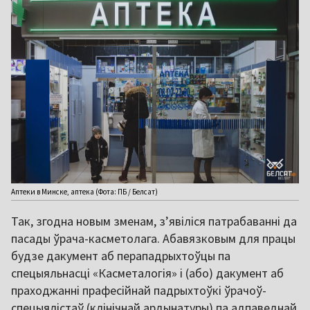
Аптеки в Минске, аптека (Фота: ПБ / Белсат)
Так, згодна новым зменам, з’явіліся патрабаванні да
пасады ўрача-касметолага. Абавязковым для працы
будзе дакумент аб перападрыхтоўцы па
спецыяльнасці «Касметалогія» і (або) дакумент аб
праходжанні прафесійнай падрыхтоўкі ўрачоў-
спецыялістаў (клінічнай ардынатуры) па адпаведнай