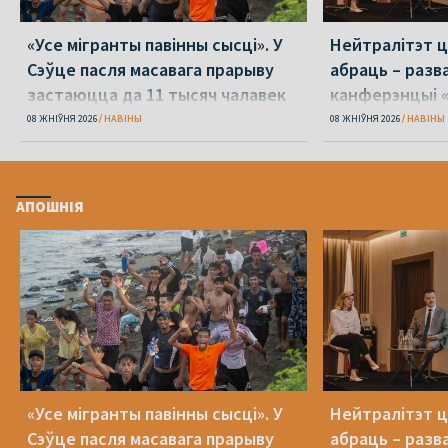
«Усе мігранты павінны сысці». У
Нейтралітэт ц
Сэўце пасля масавага прарыву
абраць – разв
застаюцца да 11 тысяч чалавек
канферэнцыі 
08 ЖНІЎНЯ 2026
НАВІНЫ
08 ЖНІЎНЯ 2026
НАВІНЫ
АПОШНІЯ
«Усе мігранты павінны сысці». У
Нейтралітэт ц
Сэўце пасля масавага прарыву
абраць – разв