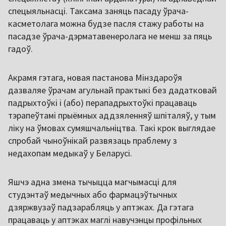
спецыяльнасці. Таксама заняць пасаду ўрача-
касметолага можна будзе пасля стажу работы на
пасадзе ўрача-дэрматавенеролага не менш за пяць
гадоў.
Акрамя гэтага, новая пастанова Мінздароўя
дазваляе ўрачам агульнай практыкі без дадатковай
падрыхтоўкі і (або) перападрыхтоўкі працаваць
тэрапеўтамі прыёмных аддзяленняў шпіталяў, у тым
ліку на ўмовах сумяшчальніцтва. Такі крок выглядае
спробай чыноўнікай развязаць праблему з
недахопам медыкаў у Беларусі.
Яшчэ адна змена тычыцца магчымасці для
студэнтаў медычных або фармацэўтычных
дзяржвузаў падзарабляць у аптэках. Да гэтага
працаваць у аптэках маглі навучэнцы профільных