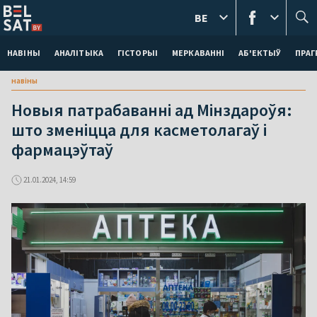
BE
НАВІНЫ
АНАЛІТЫКА
ГІСТОРЫІ
МЕРКАВАННI
АБ'ЕКТЫЎ
ПРАГ
навіны
Новыя патрабаванні ад Мінздароўя:
што зменіцца для касметолагаў і
фармацэўтаў
21.01.2024, 14:59