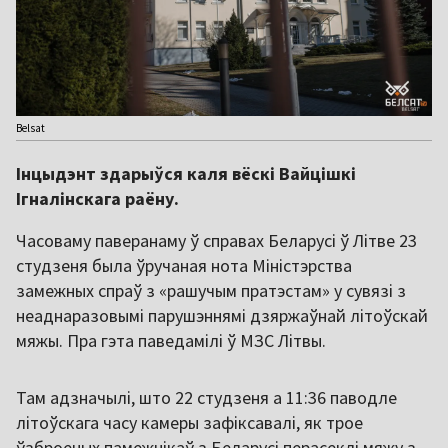
Belsat
Інцыдэнт здарыўся каля вёскі Вайцішкі
Ігналінскага раёну.
Часоваму паверанаму ў справах Беларусі ў Літве 23
студзеня была ўручаная нота Міністэрства
замежных спраў з «рашучым пратэстам» у сувязі з
неаднаразовымі парушэннямі дзяржаўнай літоўскай
мяжы. Пра гэта паведамілі ў МЗС Літвы.
Там адзначылі, што 22 студзеня а 11:36 паводле
літоўскага часу камеры зафіксавалі, як трое
ўзброеных памежнікаў з Беларусі перасеклі мяжу з