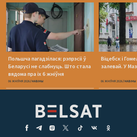
Польшча пагадзілася: рэпрэсіі ў
Віцебск і Гоме
Беларусі не слабнуць. Што стала
залевай. У Ма
вядома пра іх 6 жніўня
06 ЖНІЎНЯ 2026
НАВІНЫ
06 ЖНІЎНЯ 2026
НАВІНЫ