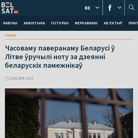
BE
НАВІНЫ
АНАЛІТЫКА
ГІСТОРЫІ
МЕРКАВАННI
АБ'ЕКТЫЎ
ПРАГ
навіны
Часоваму паверанаму Беларусі ў
Літве ўручылі ноту за дзеянні
беларускіх памежнікаў
23.01.2024, 22:15