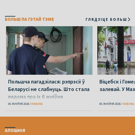
БОЛЬШ ПА ГЭТАЙ ТЭМЕ
ГЛЯДЗІЦЕ БОЛЬШ
Польшча пагадзілася: рэпрэсіі ў
Віцебск і Гоме
Беларусі не слабнуць. Што стала
залевай. У Ма
вядома пра іх 6 жніўня
06 ЖНІЎНЯ 2026
НАВІНЫ
06 ЖНІЎНЯ 2026
НАВІНЫ
АПОШНІЯ