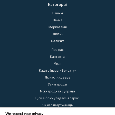
Катэгорыі
Навіны
Вайна
Меркаванні
Онлайн
Белсат
Пра нас
Кантакты
Місія
Каштоўнасці «Белсату»
Як нас глядзець
Узнагароды
Міжнародная супраца
Ціск з боку ўладаў Беларусі
Як нас падтрымаць
Правілы выкарыстання матэрыялаў
We respect your privacy