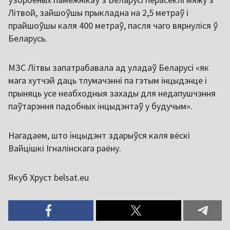
Літвой, зайшоўшы прыкладна на 2,5 метраў і
прайшоўшы каля 400 метраў, пасля чаго вярнуліся ў
Беларусь.
МЗС Літвы запатрабавала ад уладаў Беларусі «як
мага хутчэй даць тлумачэнні па гэтым інцыдэнце і
прыняць усе неабходныя захады для недапушчэння
паўтарэння падобных інцыдэнтаў у будучым».
Нагадаем, што інцыдэнт здарыўся каля вёскі
Вайцішкі Ігналінскага раёну.
Якуб Хруст belsat.eu