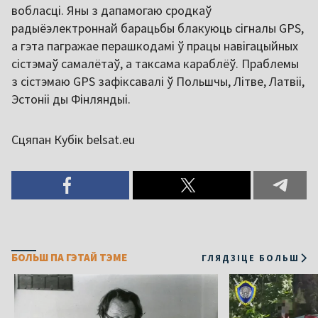
вобласці. Яны з дапамогаю сродкаў
радыёэлектроннай барацьбы блакуюць сігналы GPS,
а гэта пагражае перашкодамі ў працы навігацыйных
сістэмаў самалётаў, а таксама караблёў. Праблемы
з сістэмаю GPS зафіксавалі ў Польшчы, Літве, Латвіі,
Эстоніі ды Фінляндыі.
Сцяпан Кубік belsat.eu
БОЛЬШ ПА ГЭТАЙ ТЭМЕ
ГЛЯДЗІЦЕ БОЛЬШ