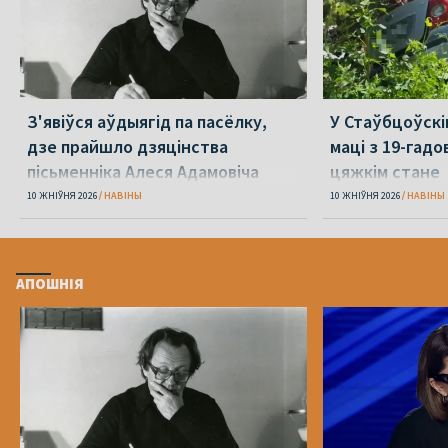
З'явіўся аўдыягід па пасёлку,
У Стаўбцоўскі
дзе прайшло дзяцінства
маці з 19-гадо
пісьменніка Алеся Адамовіча
цяжкім стане
10 ЖНІЎНЯ 2026
НАВІНЫ
10 ЖНІЎНЯ 2026
НАВІНЫ
АПОШНІЯ