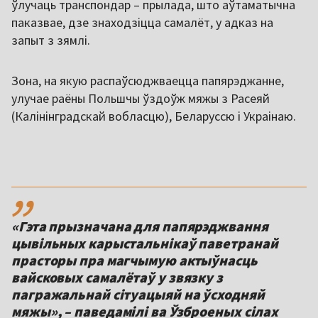
ўлучаць транспондар – прылада, што аўтаматычна
паказвае, дзе знаходзіцца самалёт, у адказ на
запыт з зямлі.
Зона, на якую распаўсюджваецца папярэджанне,
улучае раёны Польшчы ўздоўж мяжы з Расеяй
(Калінінградскай вобласцю), Беларуссю і Украінаю.
,,
«Гэта прызначана для папярэджвання
цывільных карыстальнікаў паветранай
прасторы пра магчымую актыўнасць
вайсковых самалётаў у звязку з
пагражальнай сітуацыяй на ўсходняй
мяжы», – паведамілі ва Ўзброеных сілах