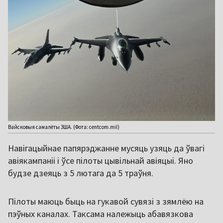
Вайсковыя самалёты ЗША. (Фота: centcom.mil)
Навігацыйнае папярэджанне мусяць узяць да ўвагі
авіякампаніі і ўсе пілоты цывільнай авіяцыі. Яно
будзе дзеяць з 5 лютага да 5 траўня.
Пілоты маюць быць на гукавой сувязі з зямлёю на
пэўных каналах. Таксама належыць абавязкова