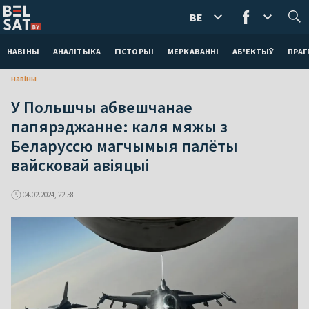
BE
НАВІНЫ
АНАЛІТЫКА
ГІСТОРЫІ
МЕРКАВАННI
АБ'ЕКТЫЎ
ПРАГ
навіны
У Польшчы абвешчанае
папярэджанне: каля мяжы з
Беларуссю магчымыя палёты
вайсковай авіяцыі
04.02.2024, 22:58