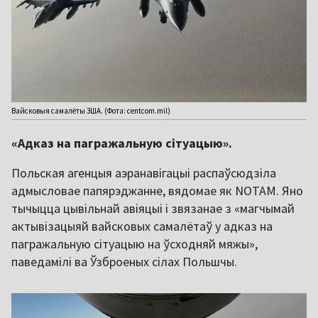
Вайсковыя самалёты ЗША. (Фота: centcom.mil)
«Адказ на пагражальную сітуацыю».
Польская агенцыя аэранавігацыі распаўсюдзіла
адмысловае папярэджанне, вядомае як NOTAM. Яно
тычыцца цывільнай авіяцыі і звязанае з «магчымай
актывізацыяй вайсковых самалётаў у адказ на
пагражальную сітуацыю на ўсходняй мяжы»,
паведамілі ва Ўзброеных сілах Польшчы.