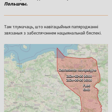
Польшчы.
Там тлумачаць, што навігацыйныя папярэджанні
звязаныя з забеспячэннем нацыянальнай бяспекі.