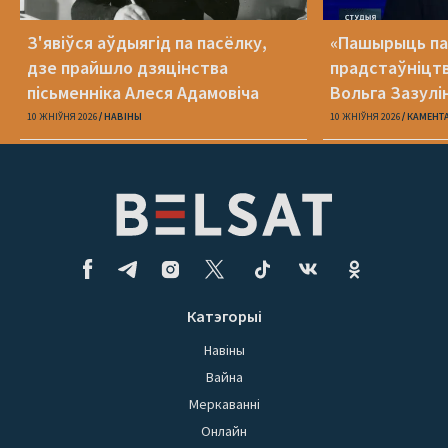
З'явіўся аўдыягід па пасёлку,
«Пашырыць па
дзе прайшло дзяцінства
прадстаўніцтв
пісьменніка Алеся Адамовіча
Вольга Зазулі
на новай паса
10 ЖНІЎНЯ 2026
НАВІНЫ
10 ЖНІЎНЯ 2026
КАМЕНТ
Катэгорыі
Навіны
Вайна
Меркаванні
Онлайн