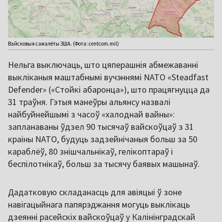
Вайсковыя самалёты ЗША. (Фота: centcom.mil)
Нельга выключаць, што цяперашнія абмежаванні
выкліканыя маштабнымі вучэннямі NATO «Steadfast
Defender» («Стойкі абаронца»), што працягнуцца да
31 траўня. Гэтыя манеўры альянсу назвалі
найбуйнейшымі з часоў «халоднай вайны»:
запланаваны ўдзел 90 тысячаў вайскоўцаў з 31
краіны NATO, будуць задзейнічаныя больш за 50
караблёў, 80 знішчальнікаў, гелікоптараў і
беспілотнікаў, больш за тысячу баявых машынаў.
Дадатковую складанасць для авіяцыі ў зоне
навігацыйнага папярэджання могуць выклікаць
дзеянні расейскіх вайскоўцаў у Калінінградскай