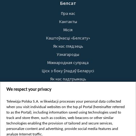
Белсат
Пра нас
Кантакты
Місія
Каштоўнасці «Белсату»
Як нас глядзець
Узнагароды
Міжнародная супраца
Ціск з боку ўладаў Беларусі
Як нас падтрымаць
Правілы выкарыстання матэрыялаў
We respect your privacy
Інфармацыя аб адпраўніку
Telewizja Polska S.A. w likwidacji processes your personal data collected
Бяспека
when you visit individual websites on the tvp.pl Portal (hereinafter referred
Youtube
to as the Portal), including information saved using technologies used to
track and store them, such as cookies, web beacons or other similar
Белсат news
technologies enabling the provision of tailored and secure services,
personalize content and advertising, provide social media features and
Белсат Shorts
analyze Internet traffic.