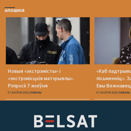
АПОШНІЯ
Новыя «экстрэмісты» і
«Каб падтрыма
«экстрэмісцкія матэрыялы».
пісьменніц». З
Рэпрэсіі 7 жніўня
Евы Вежнавец
07 ЖНІЎНЯ 2026
НАВІНЫ
07 ЖНІЎНЯ 2026
НАВІНЫ