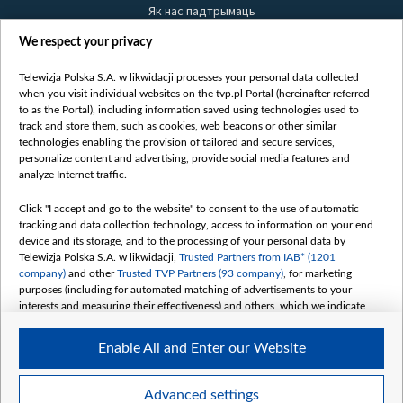
Як нас падтрымаць
Правілы выкарыстання матэрыялаў
We respect your privacy
Інфармацыя аб адпраўніку
Telewizja Polska S.A. w likwidacji processes your personal data collected
Бяспека
when you visit individual websites on the tvp.pl Portal (hereinafter referred
Youtube
to as the Portal), including information saved using technologies used to
track and store them, such as cookies, web beacons or other similar
Белсат news
technologies enabling the provision of tailored and secure services,
personalize content and advertising, provide social media features and
Белсат Shorts
analyze Internet traffic.
Белсат Life
Жэстачайшы мульт
Click "I accept and go to the website" to consent to the use of automatic
tracking and data collection technology, access to information on your end
Belsat English
device and its storage, and to the processing of your personal data by
Biełsat PL
Telewizja Polska S.A. w likwidacji,
Trusted Partners from IAB* (1201
company)
and other
Trusted TVP Partners (93 company)
, for marketing
Белсат Now
purposes (including for automated matching of advertisements to your
Белсат History
interests and measuring their effectiveness) and others, which we indicate
below.
Белсат Music
Enable All and Enter our Website
Белсат Doc
The purposes of processing your data by TVP S.A. w likwidacji are as
follows:
My consents
Store and/or access information on a device
Advanced settings
Use limited data to select advertising