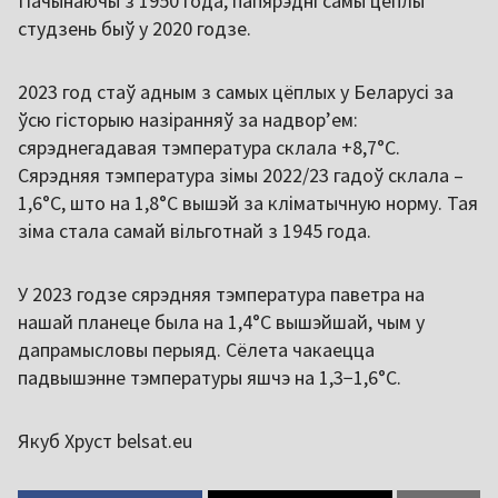
Пачынаючы з 1950 года, папярэдні самы цёплы
студзень быў у 2020 годзе.
2023 год стаў адным з самых цёплых у Беларусі за
ўсю гісторыю назіранняў за надвор’ем:
сярэднегадавая тэмпература склала +8,7°С.
Сярэдняя тэмпература зімы 2022/23 гадоў склала –
1,6°С, што на 1,8°С вышэй за кліматычную норму. Тая
зіма стала самай вільготнай з 1945 года.
У 2023 годзе сярэдняя тэмпература паветра на
нашай планеце была на 1,4°C вышэйшай, чым у
дапрамысловы перыяд. Сёлета чакаецца
падвышэнне тэмпературы яшчэ на 1,3−1,6°C.
Якуб Хруст belsat.eu