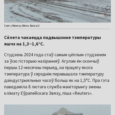
Снег у Менску (Фота: Белсат)
Сёлета чакаецца падвышэнне тэмпературы
яшчэ на 1,3−1,6°C.
Студзень 2024 года стаў самым цёплым студзенем
за ўсю гісторыю назіранняў. Агулам ён скончыў
першы 12-месячны перыяд, на працягу якога
тэмпература ў сярэднім перавышала тэмпературу
даіндустрыяльных часоў больш як на 1,5°C. Пра гэта
паведаміла 8 лютага служба маніторынгу змены
клімату Еўрапейскага Звязу, піша «Reuters».