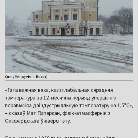
Снег у Менску (Фота: Белсат)
«Гэта важная вяха, калі глабальная сярэдняя
тэмпература за 12-месячны перыяд упершыню
перавысіла даіндустрыяльную тэмпературу на 1,5°С»,
– сказаў Мэт Патэрсан, фізік-атмасфернік з
Оксфардскага ўніверсітэту.