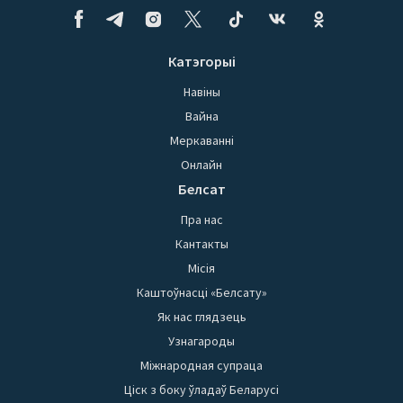
Катэгорыі
Навіны
Вайна
Меркаванні
Онлайн
Белсат
Пра нас
Кантакты
Місія
Каштоўнасці «Белсату»
Як нас глядзець
Узнагароды
Міжнародная супраца
Ціск з боку ўладаў Беларусі