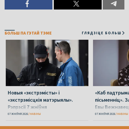
БОЛЬШ ПА ГЭТАЙ ТЭМЕ
ГЛЯДЗІЦЕ БОЛЬШ
Новыя «экстрэмісты» і
«Каб падтрыма
«экстрэмісцкія матэрыялы».
пісьменніц». З
Рэпрэсіі 7 жніўня
Евы Вежнавец
07 ЖНІЎНЯ 2026
НАВІНЫ
07 ЖНІЎНЯ 2026
НАВІНЫ