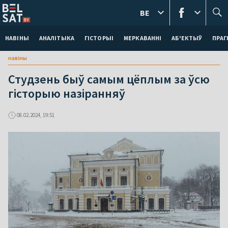
BE
НАВІНЫ
АНАЛІТЫКА
ГІСТОРЫІ
МЕРКАВАННI
АБ'ЕКТЫЎ
ПРАГ
навіны
Студзень быў самым цёплым за ўсю
гісторыю назіранняў
08.02.2024, 19:51