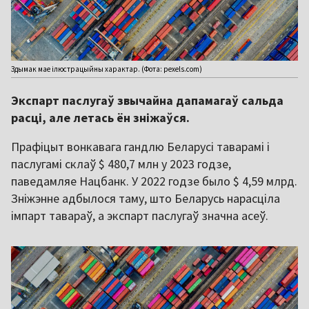
Здымак мае ілюстрацыйны характар. (Фота: pexels.com)
Экспарт паслугаў звычайна дапамагаў сальда
расці, але летась ён зніжаўся.
Прафіцыт вонкавага гандлю Беларусі таварамі і
паслугамі склаў $ 480,7 млн у 2023 годзе,
паведамляе Нацбанк. У 2022 годзе было $ 4,59 млрд.
Зніжэнне адбылося таму, што Беларусь нарасціла
імпарт тавараў, а экспарт паслугаў значна асеў.