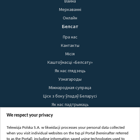
Вайна
Меркаванні
Онлайн
Белсат
Пра нас
Кантакты
Місія
Каштоўнасці «Белсату»
Як нас глядзець
Узнагароды
Міжнародная супраца
Ціск з боку ўладаў Беларусі
Як нас падтрымаць
Правілы выкарыстання матэрыялаў
We respect your privacy
Інфармацыя аб адпраўніку
Telewizja Polska S.A. w likwidacji processes your personal data collected
Бяспека
when you visit individual websites on the tvp.pl Portal (hereinafter referred
Youtube
to as the Portal), including information saved using technologies used to