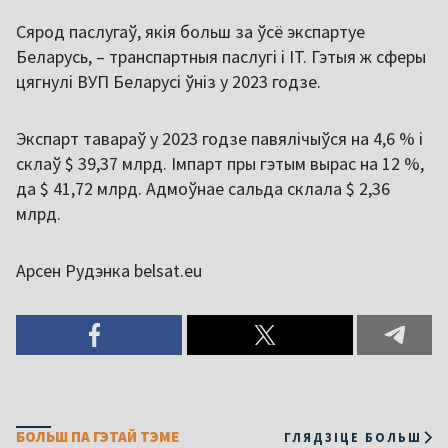
Сярод паслугаў, якія больш за ўсё экспартуе
Беларусь, – транспартныя паслугі і IT. Гэтыя ж сферы
цягнулі ВУП Беларусі ўніз у 2023 годзе.
Экспарт тавараў у 2023 годзе павялічыўся на 4,6 % і
склаў $ 39,37 млрд. Імпарт пры гэтым вырас на 12 %,
да $ 41,72 млрд. Адмоўнае сальда склала $ 2,36
млрд.
Арсен Рудэнка belsat.eu
БОЛЬШ ПА ГЭТАЙ ТЭМЕ
ГЛЯДЗІЦЕ БОЛЬШ