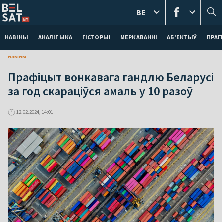
BE
НАВІНЫ
АНАЛІТЫКА
ГІСТОРЫІ
МЕРКАВАННI
АБ'ЕКТЫЎ
ПРАГ
навіны
Прафіцыт вонкавага гандлю Беларусі
за год скараціўся амаль у 10 разоў
12.02.2024, 14:01