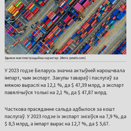
Здымак мае ілюстрацыйны характар. (Фота: pexels.com)
У 2023 годзе Беларусь значна актыўней нарошчвала
імпарт, чым экспарт. Закупы тавараў і паслугаў за
мяжою выраслі на 12,1 %, да $ 47,39 млрд, а экспарт
павялічыўся толькі на 2,1 %, да $ 47,87 млрд.
Часткова прасяданне сальда адбылося за кошт
паслугаў. У 2023 годзе іх экспарт знізіўся на 7,9 %, да
$ 8,5 млрд, а імпарт вырас на 12,7 %, да $ 5,67.