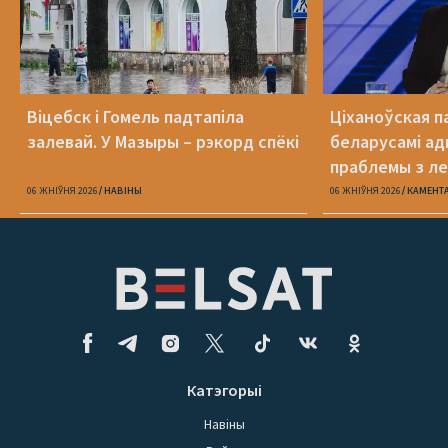
Віцебск і Гомель падтапіла
Ціханоўская п
залевай. У Мазыры – рэкорд спёкі
беларусамі ад
праблемы з ле
06 ЖНІЎНЯ 2026
НАВІНЫ
06 ЖНІЎНЯ 2026
КАМЕНТ
Катэгорыі
Навіны