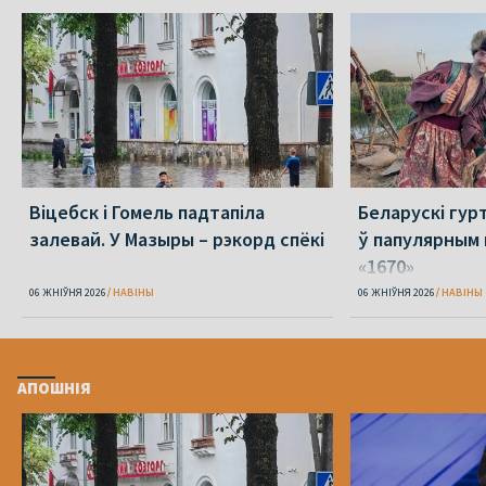
Віцебск і Гомель падтапіла
Беларускі гур
залевай. У Мазыры – рэкорд спёкі
ў папулярным 
«1670»
06 ЖНІЎНЯ 2026
НАВІНЫ
06 ЖНІЎНЯ 2026
НАВІНЫ
АПОШНІЯ