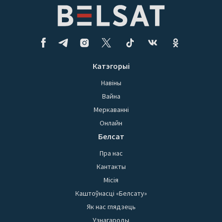
Катэгорыі
Навіны
Вайна
Меркаванні
Онлайн
Белсат
Пра нас
Кантакты
Місія
Каштоўнасці «Белсату»
Як нас глядзець
Узнагароды