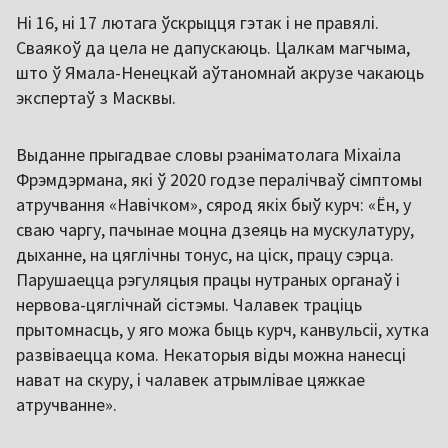
Ні 16, ні 17 лютага ўскрыцця гэтак і не правялі.
Сваякоў да цела не дапускаюць. Цалкам магчыма,
што ў Ямала-Ненецкай аўтаномнай акрузе чакаюць
экспертаў з Масквы.
Выданне прыгадвае словы рэаніматолага Міхаіла
Фрэмдэрмана, які ў 2020 годзе пералічваў сімптомы
атручвання «Навічком», сярод якіх быў курч: «Ён, у
сваю чаргу, пачынае моцна дзеяць на мускулатуру,
дыханне, на цяглічны тонус, на ціск, працу сэрца.
Парушаецца рэгуляцыя працы нутраных органаў і
нервова-цяглічнай сістэмы. Чалавек траціць
прытомнасць, у яго можа быць курч, канвульсіі, хутка
развіваецца кома. Некаторыя віды можна нанесці
нават на скуру, і чалавек атрымлівае цяжкае
атручванне».