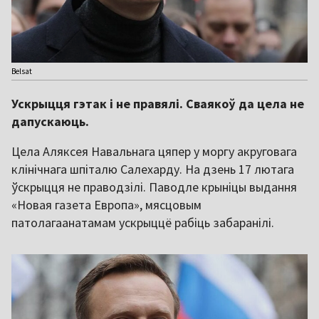
Belsat
Ускрыцця гэтак і не правялі. Сваякоў да цела не
дапускаюць.
Цела Аляксея Навальнага цяпер у моргу акруговага
клінічнага шпіталю Салехарду. На дзень 17 лютага
ўскрыцця не праводзілі. Паводле крыніцы выдання
«Новая газета Европа», мясцовым
патолагаанатамам ускрыццё рабіць забаранілі.