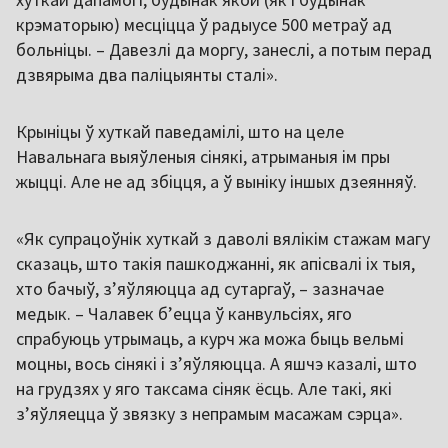
крэматорыю) месціцца ў радыусе 500 метраў ад
больніцы. – Давезлі да моргу, занеслі, а потым перад
дзвярыма два паліцыянты сталі».
Крыніцы ў хуткай паведамілі, што на целе
Навальнага выяўленыя сінякі, атрыманыя ім пры
жыцці. Але не ад збіцця, а ў выніку іншых дзеянняў.
«Як супрацоўнік хуткай з даволі вялікім стажам магу
сказаць, што такія пашкоджанні, як апісвалі іх тыя,
хто бачыў, з’яўляюцца ад сутаргаў, – зазначае
медык. – Чалавек б’ецца ў канвульсіях, яго
спрабуюць утрымаць, а курч жа можа быць вельмі
моцны, вось сінякі і з’яўляюцца. А яшчэ казалі, што
на грудзях у яго таксама сіняк ёсць. Але такі, які
з’яўляецца ў звязку з непрамым масажам сэрца».