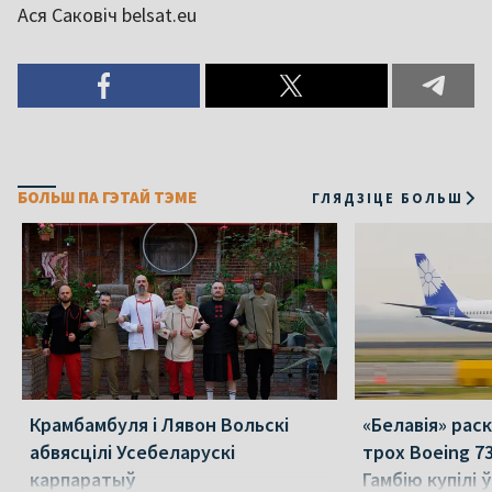
Ася Саковіч belsat.eu
БОЛЬШ ПА ГЭТАЙ ТЭМЕ
ГЛЯДЗІЦЕ БОЛЬШ
Крамбамбуля і Лявон Вольскі
«Белавія» рас
абвясцілі Усебеларускі
трох Boeing 73
карпаратыў
Гамбію купілі 