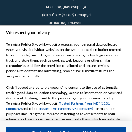
Міжнародная супраца
Ціск з боку ўладаў Беларусі
Як нас падтрымаць
Правілы выкарыстання матэрыялаў
We respect your privacy
Інфармацыя аб адпраўніку
Telewizja Polska S.A. w likwidacji processes your personal data collected
Бяспека
when you visit individual websites on the tvp.pl Portal (hereinafter referred
Youtube
to as the Portal), including information saved using technologies used to
track and store them, such as cookies, web beacons or other similar
Белсат news
technologies enabling the provision of tailored and secure services,
personalize content and advertising, provide social media features and
Белсат Shorts
analyze Internet traffic.
Белсат Life
Click "I accept and go to the website" to consent to the use of automatic
Жэстачайшы мульт
tracking and data collection technology, access to information on your end
Belsat English
device and its storage, and to the processing of your personal data by
Telewizja Polska S.A. w likwidacji,
Trusted Partners from IAB* (1201
Biełsat PL
company)
and other
Trusted TVP Partners (93 company)
, for marketing
Белсат Now
purposes (including for automated matching of advertisements to your
interests and measuring their effectiveness) and others, which we indicate
Белсат History
below.
Белсат Music