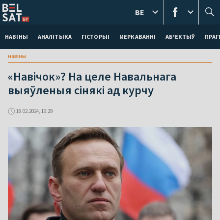
BE
НАВІНЫ
АНАЛІТЫКА
ГІСТОРЫІ
МЕРКАВАННI
АБ'ЕКТЫЎ
ПРАГ
навіны
«Навічок»? На целе Навальнага
выяўленыя сінякі ад курчу
18.02.2024, 19:29