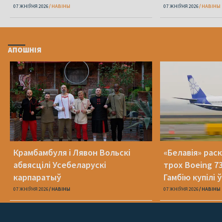
07 ЖНІЎНЯ 2026
НАВІНЫ
07 ЖНІЎНЯ 2026
НАВІНЫ
АПОШНІЯ
Крамбамбуля і Лявон Вольскі
«Белавія» рас
абвясцілі Усебеларускі
трох Boeing 73
карпаратыў
Гамбію купілі 
07 ЖНІЎНЯ 2026
НАВІНЫ
07 ЖНІЎНЯ 2026
НАВІНЫ