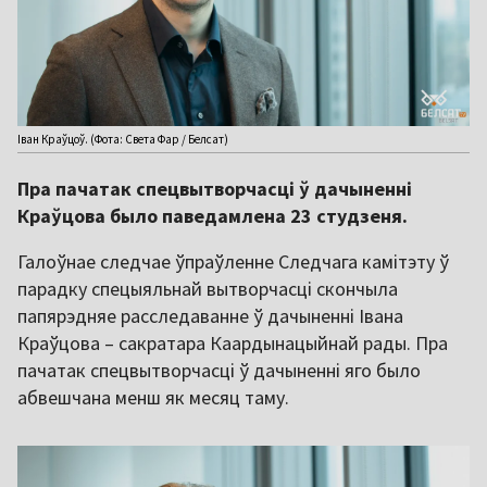
Іван Краўцоў. (Фота: Света Фар / Белсат)
Пра пачатак спецвытворчасці ў дачыненні
Краўцова было паведамлена 23 студзеня.
Галоўнае следчае ўпраўленне Следчага камітэту ў
парадку спецыяльнай вытворчасці скончыла
папярэдняе расследаванне ў дачыненні Івана
Краўцова – сакратара Каардынацыйнай рады. Пра
пачатак спецвытворчасці ў дачыненні яго было
абвешчана менш як месяц таму.