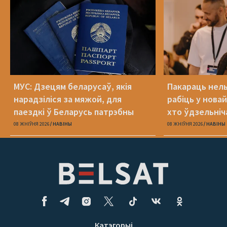
МУС: Дзецям беларусаў, якія
Пакараць нель
нарадзіліся за мяжой, для
рабіць у новай
паездкі ў Беларусь патрэбны
хто ўдзельніча
беларускі пашпарт
08 ЖНІЎНЯ 2026
НАВІНЫ
08 ЖНІЎНЯ 2026
НАВІНЫ
Катэгорыі