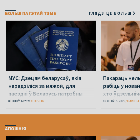
БОЛЬШ ПА ГЭТАЙ ТЭМЕ
ГЛЯДЗІЦЕ БОЛЬШ
МУС: Дзецям беларусаў, якія
Пакараць нель
нарадзіліся за мяжой, для
рабіць у новай
паездкі ў Беларусь патрэбны
хто ўдзельніча
беларускі пашпарт
08 ЖНІЎНЯ 2026
НАВІНЫ
08 ЖНІЎНЯ 2026
НАВІНЫ
АПОШНІЯ