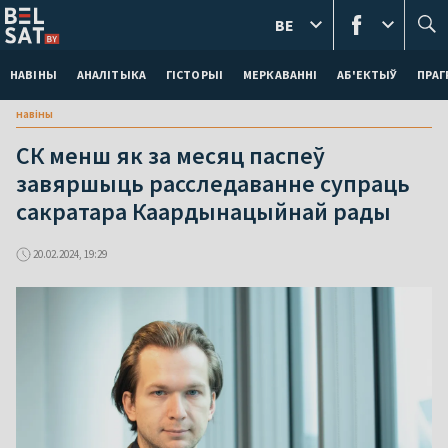
BE
НАВІНЫ
АНАЛІТЫКА
ГІСТОРЫІ
МЕРКАВАННI
АБ'ЕКТЫЎ
ПРАГ
навіны
СК менш як за месяц паспеў
завяршыць расследаванне супраць
сакратара Каардынацыйнай рады
20.02.2024, 19:29