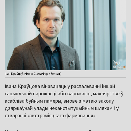
Іван Краўцоў. (Фота: Света Фар / Белсат)
Івана Краўцова вінавацяць у распальванні іншай
сацыяльнай варожасці або варожасці, махлярстве ў
асабліва буйным памеры, змове з мэтаю захопу
дзяржаўнай улады неканстытуцыйным шляхам і ў
стварэнні «экстрэмісцкага фармавання».