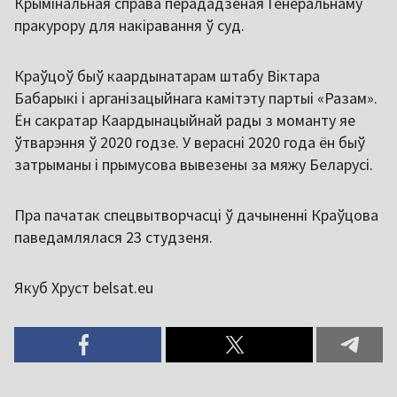
Крымінальная справа перададзеная Генеральнаму
пракурору для накіравання ў суд.
Краўцоў быў каардынатарам штабу Віктара
Бабарыкі і арганізацыйнага камітэту партыі «Разам».
Ён сакратар Каардынацыйнай рады з моманту яе
ўтварэння ў 2020 годзе. У верасні 2020 года ён быў
затрыманы і прымусова вывезены за мяжу Беларусі.
Пра пачатак спецвытворчасці ў дачыненні Краўцова
паведамлялася 23 студзеня.
Якуб Хруст belsat.eu