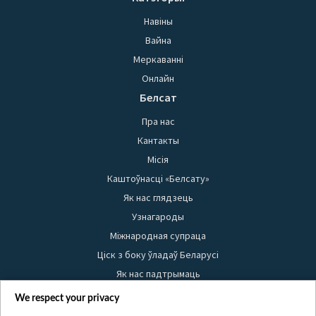
Навіны
Вайна
Меркаванні
Онлайн
Белсат
Пра нас
Кантакты
Місія
Каштоўнасці «Белсату»
Як нас глядзець
Узнагароды
Міжнародная супраца
Ціск з боку ўладаў Беларусі
Як нас падтрымаць
Правілы выкарыстання матэрыялаў
We respect your privacy
Інфармацыя аб адпраўніку