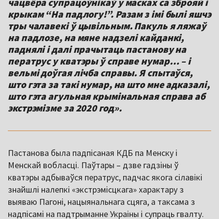
чацвёра супрацоўнікаў у масках са зброяй і
крыкам “На падлогу!”. Разам з імі былі яшчэ
тры чалавекі ў цывільным. Пакуль я ляжаў
на падлозе, на мяне надзелі кайданкі,
паднялі і далі прачытаць пастанову на
ператрус у кватэры ў справе нумар… – і
вельмі доўгая лічба справы. Я спытаўся,
што гэта за такі нумар, на што мне адказалі,
што гэта агульная крымінальная справа аб
экстрэмізме за 2020 год».
Пастанова была падпісаная КДБ па Менску і
Менскай вобласці. Паўтары – дзве гадзіны ў
кватэры адбываўся ператрус, падчас якога сілавікі
знайшлі налепкі «экстрэмісцкага» характару з
выяваю Пагоні, нацыянальнага сцяга, а таксама з
надпісамі на падтрыманне Украіны і супраць гвалту.