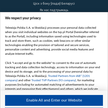
Ціск з боку ўладаў Беларусі
Як нас падтрымаць
Правілы выкарыстання матэрыялаў
We respect your privacy
Інфармацыя аб адпраўніку
Telewizja Polska S.A. w likwidacji processes your personal data collected
Бяспека
when you visit individual websites on the tvp.pl Portal (hereinafter referred
Youtube
to as the Portal), including information saved using technologies used to
track and store them, such as cookies, web beacons or other similar
Белсат news
technologies enabling the provision of tailored and secure services,
personalize content and advertising, provide social media features and
Белсат Shorts
analyze Internet traffic.
Белсат Life
Жэстачайшы мульт
Click "I accept and go to the website" to consent to the use of automatic
tracking and data collection technology, access to information on your end
Belsat English
device and its storage, and to the processing of your personal data by
Biełsat PL
Telewizja Polska S.A. w likwidacji,
Trusted Partners from IAB* (1201
company)
and other
Trusted TVP Partners (93 company)
, for marketing
Белсат Now
purposes (including for automated matching of advertisements to your
Белсат History
interests and measuring their effectiveness) and others, which we indicate
below.
Белсат Music
Enable All and Enter our Website
Белсат Doc
The purposes of processing your data by TVP S.A. w likwidacji are as
follows: