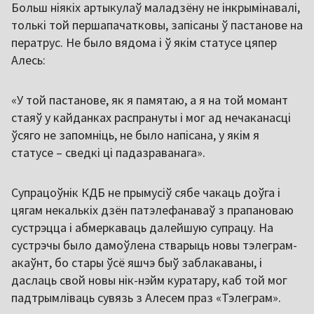
Больш ніякіх артыкулаў маладзёну не інкрымінавалі,
толькі той першапачатковы, запісаны ў пастанове на
ператрус. Не было вядома і ў якім статусе цяпер
Алесь:
«У той пастанове, як я памятаю, а я на той момант
стаяў у кайданках распрануты і мог ад нечаканасці
ўсяго не запомніць, не было напісана, у якім я
статусе – сведкі ці падазраванага».
Супрацоўнік КДБ не прымусіў сябе чакаць доўга і
цягам некалькіх дзён патэлефанаваў з прапановаю
сустрэцца і абмеркаваць далейшую супрацу. На
сустрэчы было дамоўлена стварыць новы тэлеграм-
акаўнт, бо стары ўсё яшчэ быў заблакаваны, і
даслаць свой новы нік-нэйм куратару, каб той мог
падтрымліваць сувязь з Алесем праз «Тэлеграм».