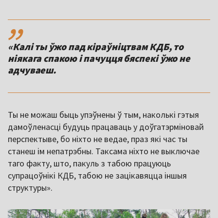
,,
«Калі ты ўжо пад кіраўніцтвам КДБ, то
ніякага спакою і пачуцця бяспекі ўжо не
адчуваеш.
Ты не можаш быць упэўнены ў тым, наколькі гэтыя
дамоўленасці будуць працаваць у доўгатэрміновай
перспектыве, бо ніхто не ведае, праз які час ты
станеш ім непатрэбны. Таксама ніхто не выключае
таго факту, што, пакуль з табою працуюць
супрацоўнікі КДБ, табою не зацікавяцца іншыя
структуры».