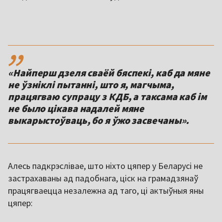
,,
«Найперш дзеля сваёй бяспекі, каб да мяне
не ўзніклі пытанні, што я, магчыма,
працягваю супрацу з КДБ, а таксама каб ім
не было цікава надалей мяне
выкарыстоўваць, бо я ўжо засвечаны».
Алесь падкрэслівае, што ніхто цяпер у Беларусі не
застрахаваны ад падобнага, ціск на грамадзянаў
працягваецца незалежна ад таго, ці актыўныя яны
цяпер: