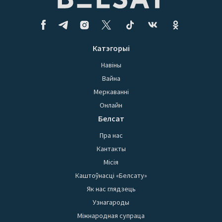
Катэгорыі
Навіны
Вайна
Меркаванні
Онлайн
Белсат
Пра нас
Кантакты
Місія
Каштоўнасці «Белсату»
Як нас глядзець
Узнагароды
Міжнародная супраца