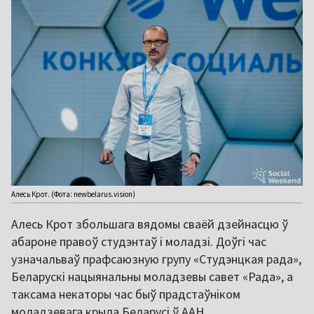
Алесь Крот. (Фота: newbelarus.vision)
Алесь Крот збольшага вядомы сваёй дзейнасцю ў
абароне правоў студэнтаў і моладзі. Доўгі час
узначальваў прафсаюзную групу «Студэнцкая рада»,
Беларускі нацыянальны моладзевы савет «Рада», а
таксама некаторы час быў прадстаўніком
моладзевага крыла Беларусі ў ААН.