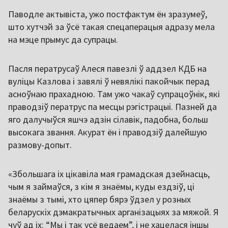
Паводле актывіста, ужо постфактум ён зразумеў,
што хутчэй за ўсё такая спецаперацыя адразу мела
на мэце прымус да супрацы.
Пасля ператрусаў Алеся павезлі ў аддзел КДБ на
вуліцы Казлова і завялі ў невялікі пакойчык перад
асноўнаю прахадною. Там ужо чакаў супрацоўнік, які
праводзіў ператрус па месцы рэгістрацыі. Пазней да
яго далучыўся яшчэ адзін сілавік, падобна, больш
высокага звання. Акурат ён і праводзіў далейшую
размову-допыт.
«Збольшага іх цікавіла мая грамадская дзейнасць,
чым я займаўся, з кім я знаёмы, куды ездзіў, ці
знаёмы з тымі, хто цяпер бярэ ўдзел у розных
беларускіх дэмакратычных арганізацыях за мяжой. Я
чуў ад іх: “Мы і так усё ведаем”, і не хацелася іншы