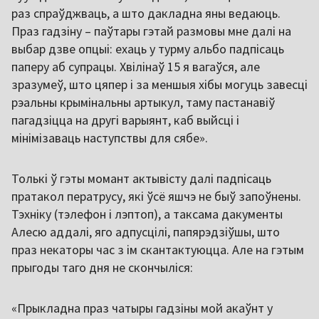
раз спраўджваць, а што дакладна яны ведаюць.
Праз гадзіну – паўтары гэтай размовы мне далі на
выбар дзве опцыі: ехаць у турму альбо падпісаць
паперу аб супрацы. Хвілінаў 15 я вагаўся, але
зразумеў, што цяпер і за меншыя хібы могуць завесці
рэальны крымінальны артыкул, таму пастанавіў
пагадзіцца на другі варыянт, каб выйсці і
мінімізаваць наступствы для сябе».
Толькі ў гэты момант актывісту далі падпісаць
пратакол ператрусу, які ўсё яшчэ не быў запоўнены.
Тэхніку (тэлефон і лэптоп), а таксама дакументы
Алесю аддалі, яго адпусцілі, папярэдзіўшы, што
праз некаторы час з ім скантактуюцца. Але на гэтым
прыгоды таго дня не скончыліся:
«Прыкладна праз чатыры гадзіны мой акаўнт у