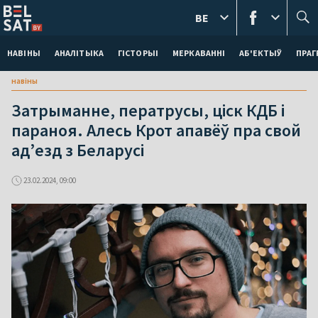
BE
НАВІНЫ
АНАЛІТЫКА
ГІСТОРЫІ
МЕРКАВАННI
АБ'ЕКТЫЎ
ПРАГ
навіны
Затрыманне, ператрусы, ціск КДБ і
параноя. Алесь Крот апавёў пра свой
ад’езд з Беларусі
23.02.2024, 09:00