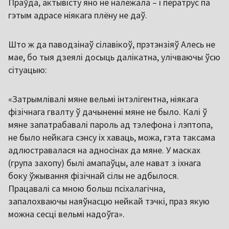
Праўда, актывісту яно не належала – і ператрус па
гэтым адрасе ніякага плёну не даў.
Што ж да паводзінаў сілавікоў, прэтэнзіяў Алесь не
мае, бо тыя дзеялі досыць далікатна, улічваючы ўсю
сітуацыю:
«Затрымлівалі мяне вельмі інтэлігентна, ніякага
фізічнага гвалту ў дачыненні мяне не было. Калі ў
мяне запатрабавалі пароль ад тэлефона і лэптопа,
не было нейкага сэнсу іх хаваць, можа, гэта таксама
адлюстравалася на адносінах да мяне. У масках
(група захопу) былі амапаўцы, але нават з іхнага
боку ўжывання фізічнай сілы не адбылося.
Працавалі са мною больш псіхалагічна,
запалохваючы наяўнасцю нейкай тэчкі, праз якую
можна сесці вельмі надоўга».