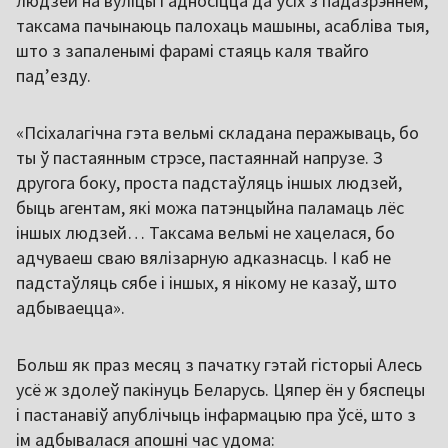
людзей на вуліцы і адносіцца да ўсіх з падазрэннем,
таксама пачынаюць палохаць машыны, асабліва тыя,
што з запаленымі фарамі стаяць каля твайго
пад’езду.
«Псіхалагічна гэта вельмі складана перажываць, бо
ты ў пастаянным стрэсе, пастаяннай напрузе. З
другога боку, проста падстаўляць іншых людзей,
быць агентам, які можа патэнцыйна паламаць лёс
іншых людзей… Таксама вельмі не хацелася, бо
адчуваеш сваю вялізарную адказнасць. І каб не
падстаўляць сябе і іншых, я нікому не казаў, што
адбываецца».
Больш як праз месяц з пачатку гэтай гісторыі Алесь
усё ж здолеў пакінуць Беларусь. Цяпер ён у бяспецы
і пастанавіў апублічыць інфармацыю пра ўсё, што з
ім адбывалася апошні час удома: