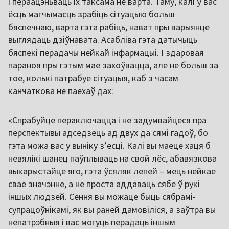
і пераацэньваць іх таксама не варта. Таму, калі ў вас
ёсць магчымасць зрабіць сітуацыю больш
бяспечнаю, варта гэта рабіць, нават пры варыянце
выглядаць дзіўнавата. Асабліва гэта датычыць
бяспекі перадачы нейкай інфармацыі. І здаровая
параноя пры гэтым мае захоўвацца, але не больш за
тое, колькі патрабуе сітуацыя, каб з часам
канчаткова не паехаў дах:
«Спрабуйце пераключацца і не задумвайцеся пра
перспектывы адседзець ад двух да сямі гадоў, бо
гэта можа вас у выніку з’есці. Калі вы маеце хаця б
невялікі шанец паўплываць на свой лёс, абавязкова
выкарыстайце яго, гэта ўсяляк лепей – мець нейкае
сваё значэнне, а не проста аддаваць сябе ў рукі
іншых людзей. Сёння вы можаце быць сябрамі-
супрацоўнікамі, як вы раней дамовіліся, а заўтра вы
непатрэбныя і вас могуць перадаць іншым