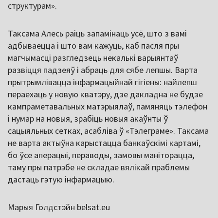
структурам».
Таксама Алесь раіць запамінаць усё, што з вамі
адбываецца і што вам кажуць, каб пасля пры
магчымасці разгледзець некалькі варыянтаў
развіцця падзеяў і абраць для сябе лепшы. Варта
прытрымлівацца інфармацыйнай гігіены: найлепш
пераехаць у новую кватэру, дзе дакладна не будзе
кампраметавальных матэрыялаў, памяняць тэлефон
і нумар на новыя, зрабіць новыя акаўнты ў
сацыяльных сетках, асабліва ў «Тэлеграме». Таксама
не варта актыўна карыстацца банкаўскімі картамі,
бо ўсе аперацыі, пераводы, замовы маніторацца,
таму пры патрэбе не складае вялікай праблемы
дастаць гэтую інфармацыю.
Марыя Голдстэйн belsat.eu