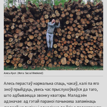
Алесь Крот. (Фота: Social Weekend)
Алесь перастаў нармальна спаць, чакаў, калі па яго
зноў прыйдуць, увесь час прыслухоўваўся да таго,
што адбываецца звонку кватэры. Маладзён
адзначае: ад гэтай параноі пачынаеш запамінаць