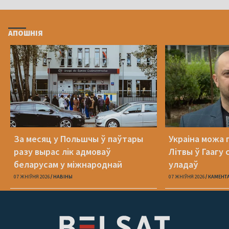
АПОШНІЯ
За месяц у Польшчы ў паўтары
Украіна можа
разу вырас лік адмоваў
Літвы ў Гаагу 
беларусам у міжнароднай
уладаў
абароне
07 ЖНІЎНЯ 2026
НАВІНЫ
07 ЖНІЎНЯ 2026
КАМЕНТ