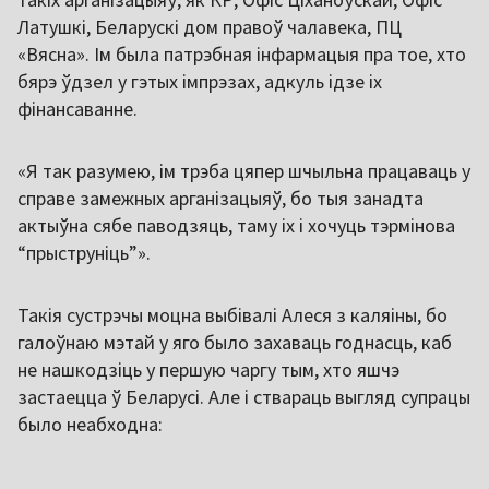
Латушкі, Беларускі дом правоў чалавека, ПЦ
«Вясна». Ім была патрэбная інфармацыя пра тое, хто
бярэ ўдзел у гэтых імпрэзах, адкуль ідзе іх
фінансаванне.
«Я так разумею, ім трэба цяпер шчыльна працаваць у
справе замежных арганізацыяў, бо тыя занадта
актыўна сябе паводзяць, таму іх і хочуць тэрмінова
“прыструніць”».
Такія сустрэчы моцна выбівалі Алеся з каляіны, бо
галоўнаю мэтай у яго было захаваць годнасць, каб
не нашкодзіць у першую чаргу тым, хто яшчэ
застаецца ў Беларусі. Але і ствараць выгляд супрацы
было неабходна: