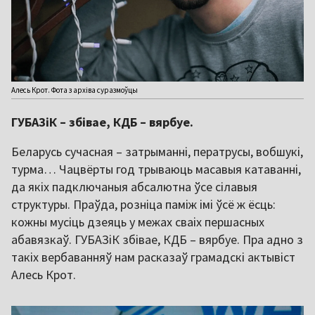
Алесь Крот. Фота з архіва суразмоўцы
ГУБАЗіК – збівае, КДБ – вярбуе.
Беларусь сучасная – затрыманні, ператрусы, вобшукі,
турма… Чацвёрты год трываюць масавыя катаванні,
да якіх падключаныя абсалютна ўсе сілавыя
структуры. Праўда, розніца паміж імі ўсё ж ёсць:
кожны мусіць дзеяць у межах сваіх першасных
абавязкаў. ГУБАЗіК збівае, КДБ – вярбуе. Пра адно з
такіх вербаванняў нам расказаў грамадскі актывіст
Алесь Крот.