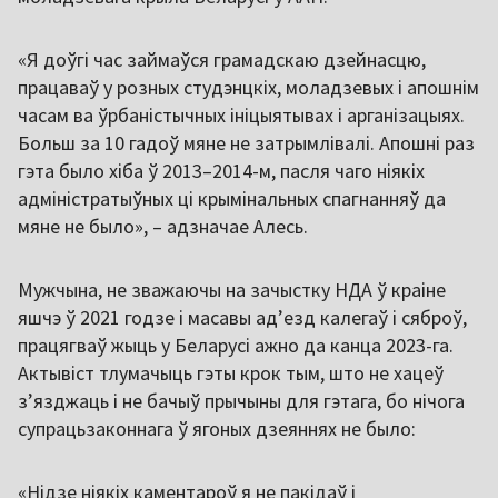
«Я доўгі час займаўся грамадскаю дзейнасцю,
працаваў у розных студэнцкіх, моладзевых і апошнім
часам ва ўрбаністычных ініцыятывах і арганізацыях.
Больш за 10 гадоў мяне не затрымлівалі. Апошні раз
гэта было хіба ў 2013–2014-м, пасля чаго ніякіх
адміністратыўных ці крымінальных спагнанняў да
мяне не было», – адзначае Алесь.
Мужчына, не зважаючы на зачыстку НДА ў краіне
яшчэ ў 2021 годзе і масавы ад’езд калегаў і сяброў,
працягваў жыць у Беларусі ажно да канца 2023-га.
Актывіст тлумачыць гэты крок тым, што не хацеў
з’язджаць і не бачыў прычыны для гэтага, бо нічога
супрацьзаконнага ў ягоных дзеяннях не было:
«Нідзе ніякіх каментароў я не пакідаў і