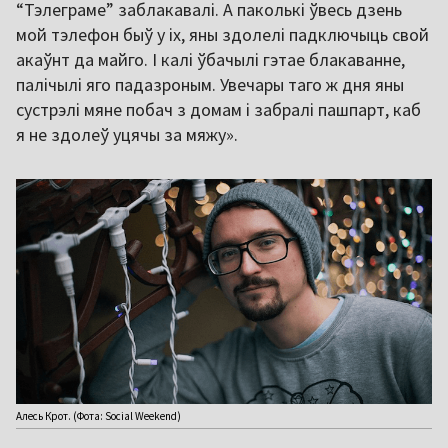
“Тэлеграме” заблакавалі. А паколькі ўвесь дзень
мой тэлефон быў у іх, яны здолелі падключыць свой
акаўнт да майго. І калі ўбачылі гэтае блакаванне,
палічылі яго падазроным. Увечары таго ж дня яны
сустрэлі мяне побач з домам і забралі пашпарт, каб
я не здолеў уцячы за мяжу».
Алесь Крот. (Фота: Social Weekend)