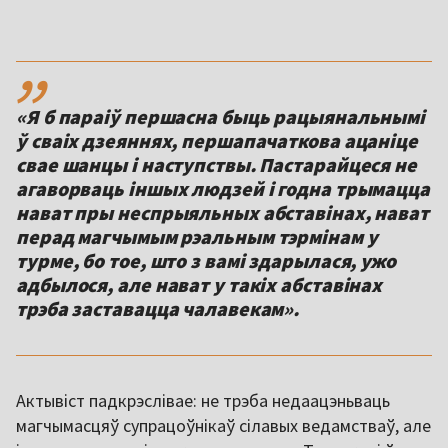
,,
«Я б параіў першасна быць рацыянальнымі
ў сваіх дзеяннях, першапачаткова ацаніце
свае шанцы і наступствы. Пастарайцеся не
агаворваць іншых людзей і годна трымацца
нават пры неспрыяльных абставінах, нават
перад магчымым рэальным тэрмінам у
турме, бо тое, што з вамі здарылася, ужо
адбылося, але нават у такіх абставінах
трэба заставацца чалавекам».
Актывіст падкрэслівае: не трэба недаацэньваць
магчымасцяў супрацоўнікаў сілавых ведамстваў, але