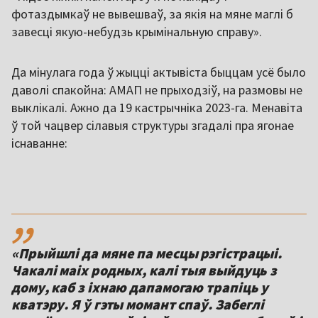
фотаздымкаў не вывешваў, за якія на мяне маглі б
завесці якую-небудзь крымінальную справу».
Да мінулага года ў жыцці актывіста быццам усё было
даволі спакойна: АМАП не прыходзіў, на размовы не
выклікалі. Ажно да 19 кастрычніка 2023-га. Менавіта
ў той чацвер сілавыя структуры згадалі пра ягонае
існаванне:
,,
«Прыйшлі да мяне па месцы рэгістрацыі.
Чакалі маіх родных, калі тыя выйдуць з
дому, каб з іхнаю дапамогаю трапіць у
кватэру. Я ў гэты момант спаў. Забеглі