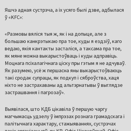
Яшчэ адная сустрэча, а іх усяго былі дзве, адбылася
ў «KFC»:
«Размовы вяліся тыя ж, як і на допыце, але з
большаю канкрэтыкаю пра тое, куды я ездзіў, каго
ведаю, якія кантакты засталіся, а таксама пра тое,
як мяне можна выкарыстоўваць і куды адправіць.
Моцнага псіхалагічнага ціску пры гэтым я не адчуваў.
Як разумею, усё ж першасна яны выкарыстоўваюць
такі сродак супрацы, як подкуп і сяброўства, хаця
ніхто не застрахаваны ад альтэрнатывы ў выглядзе
застрашвання і пагрозаў».
Выявілася, што КДБ цікавіла ў першую чаргу
магчымасць удзелу ў імпрэзах рознага грамадскага і
палітычнага характару, стажыяваннях, сустрэчах
такіх арганізацыяў, як КР, Офіс Ціханоўскай, Офіс