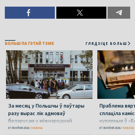
БОЛЬШ ПА ГЭТАЙ ТЭМЕ
ГЛЯДЗІЦЕ БОЛЬШ
За месяц у Польшчы ў паўтары
Праблема вяр
разу вырас лік адмоваў
сплаціла камі
беларусам у міжнароднай
купленыя ў «Б
абароне
07 ЖНІЎНЯ 2026
НАВІНЫ
07 ЖНІЎНЯ 2026
НАВІНЫ