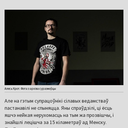
Алесь Крот. Фота з архіва суразмоўцы
Але на гэтым супрацоўнікі сілавых ведамстваў
пастанавілі не спыняцца. Яны спраўдзілі, ці ёсць
яшчэ нейкая нерухомасць на тым жа прозвішчы, і
знайшлі лецішча за 15 кіламетраў ад Менску.