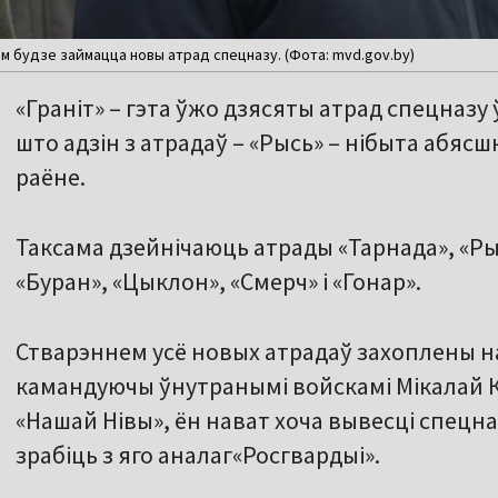
м будзе займацца новы атрад спецназу. (Фота: mvd.gov.by)
«Граніт» – гэта ўжо дзясяты атрад спецназу 
што адзін з атрадаў – «Рысь» – нібыта абяс
раёне.
Таксама дзейнічаюць атрады «Тарнада», «Ры
«Буран», «Цыклон», «Смерч» і «Гонар».
Стварэннем усё новых атрадаў захоплены на
камандуючы ўнутранымі войскамі Мікалай 
«Нашай Нівы», ён нават хоча вывесці спецна
зрабіць з яго аналаг«Росгвардыі».