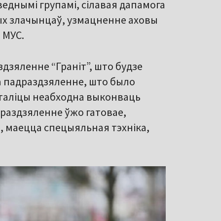
еднымі групамі, сілавая дапамога
х злачынцаў, узмацненне аховы
 МУС.
дзяленне “Граніт”, што будзе
а падраздзяленне, што было
 сталіцы неабходна выконваць
драздзяленне ўжо гатовае,
 маецца спецыяльная тэхніка,