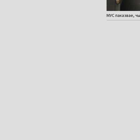
МУС паказвае, чы