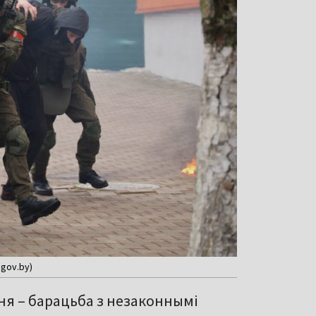
gov.by)
я – барацьба з незаконнымі