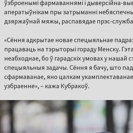
ўзброенымі фармаваннямі і дыверсійна-выв
аператыўнікам пры затрыманні небяспечны
дзяржаўнай мяжы, распавядае прэс-служба
«Сёння адкрытае новае спецыяльнае падраз
працаваць на тэрыторыі гораду Менску. Гэт
неабходнае, бо ў гарадскіх умовах у нашай
спецыяльныя задачы. Сёння я бачу, што па
сфармаванае, яно цалкам укамплектаванае,
узбраенне», – кажа Кубракоў.