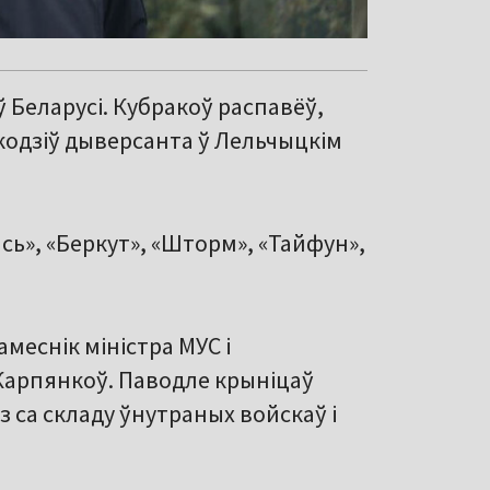
ў Беларусі. Кубракоў распавёў,
шкодзіў дыверсанта ў Лельчыцкім
сь», «Беркут», «Шторм», «Тайфун»,
меснік міністра МУС і
Карпянкоў. Паводле крыніцаў
з са складу ўнутраных войскаў і