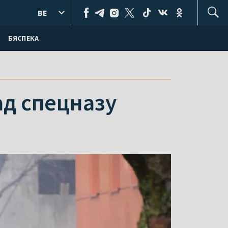
BE
БЯСПЕКА
ад спецназу