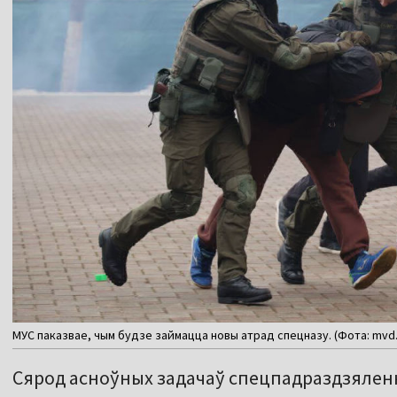
МУС паказвае, чым будзе займацца новы атрад спецназу. (Фота: mvd.
Сярод асноўных задачаў спецпадраздзяленн