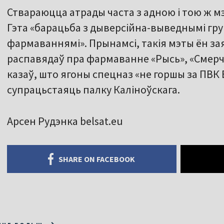
Ствараюцца атрады часта з адною і тою ж м
Гэта «барацьба з дыверсійна-выведнымі гру
фармаваннямі». Прынамсі, такія мэты ён заяў
распавядаў пра фармаванне «Рысь», «Смерч»,
казаў, што ягоны спецназ «не горшы за ПВК 
супрацьстаяць палку Каліноўскага.
Арсен Рудэнка belsat.eu
SHARE ON FACEBOOK