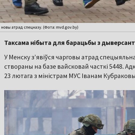
новы атрад спецназу. (Фота: mvd.gov.by)
Таксама нібыта для барацьбы з дыверсант
У Менску зʼявіўся чарговы атрад спецыяльна
створаны на базе вайсковай часткі 5448. 
23 лютага з міністрам МУС Іванам Кубраков