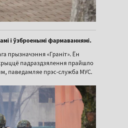
амі і ўзброенымі фармаваннямі.
га прызначэння «Граніт». Ён
Адкрыццё падраздзялення прайшло
ым, паведамляе прэс-служба МУС.