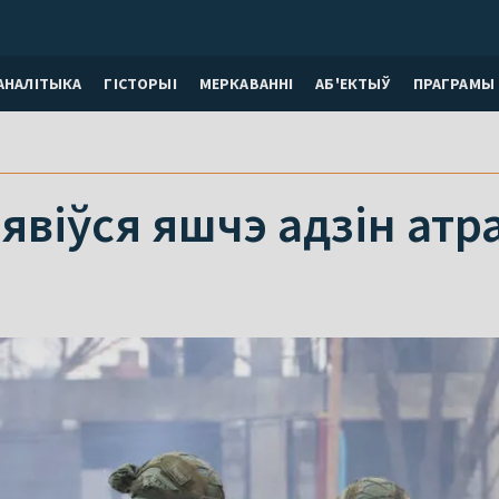
АНАЛІТЫКА
ГІСТОРЫІ
МЕРКАВАННI
АБ'ЕКТЫЎ
ПРАГРАМЫ
’явіўся яшчэ адзін атр