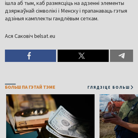
ішла аб тым, каб размясціць на адзенні элементы
дзяржаўнай сімволікі і Менску і прапанаваць гэтыя
адзіныя камплекты гандлёвым сеткам.
Ася Саковіч belsat.eu
БОЛЬШ ПА ГЭТАЙ ТЭМЕ
ГЛЯДЗІЦЕ БОЛЬШ