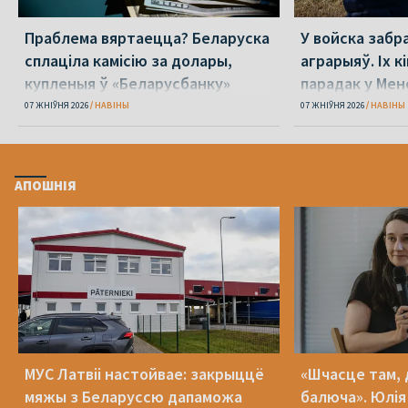
Праблема вяртаецца? Беларуска
У войска забр
сплаціла камісію за долары,
аграрыяў. Іх к
купленыя ў «Беларусбанку»
парадак у Мен
07 ЖНІЎНЯ 2026
НАВІНЫ
07 ЖНІЎНЯ 2026
НАВІНЫ
АПОШНІЯ
МУС Латвіі настойвае: закрыццё
«Шчасце там, 
мяжы з Беларуссю дапаможа
балюча». Юлія