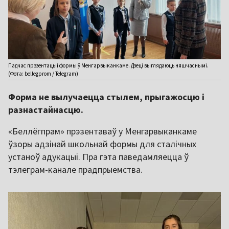
Падчас прэзентацыі формы ў Менгарвыканкаме. Дзеці выглядаюць няшчаснымі.
(Фота: bellegprom / Telegram)
Форма не вылучаецца стылем, прыгажосцю і
разнастайнасцю.
«Беллёгпрам» прэзентаваў у Менгарвыканкаме
ўзоры адзінай школьнай формы для сталічных
устаноў адукацыі. Пра гэта паведамляецца ў
тэлеграм-канале прадпрыемства.