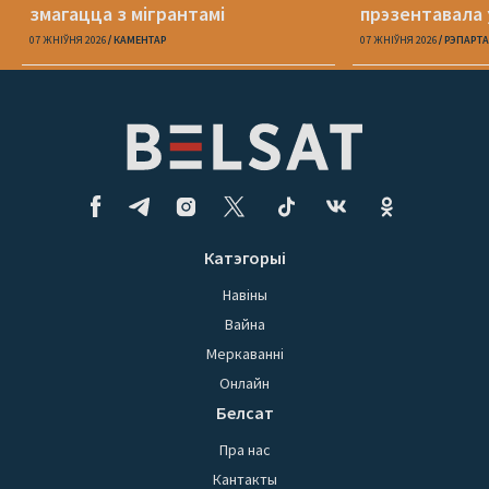
змагацца з мігрантамі
прэзентавала 
«Пока я искал
07 ЖНІЎНЯ 2026
КАМЕНТАР
07 ЖНІЎНЯ 2026
РЭПАРТ
Катэгорыі
Навіны
Вайна
Меркаванні
Онлайн
Белсат
Пра нас
Кантакты