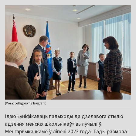
(Фота: bellegprom / Telegram)
Ідэю «уніфікаваць падыходы да дзелавога стылю
адзення менскіх школьнікаў» вылучылі ў
Менгарвыканкаме ў ліпені 2023 года. Тады размова