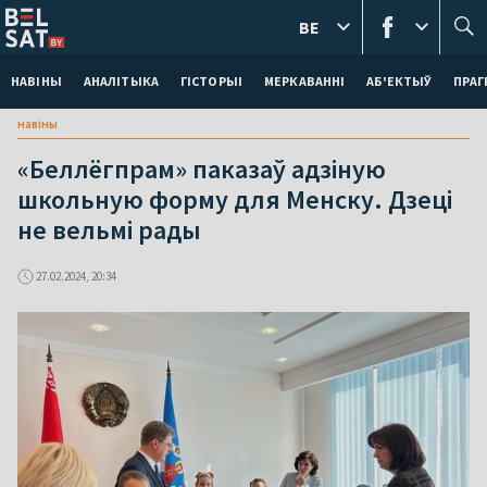
BE
НАВІНЫ
АНАЛІТЫКА
ГІСТОРЫІ
МЕРКАВАННI
АБ'ЕКТЫЎ
ПРАГ
навіны
«Беллёгпрам» паказаў адзіную
школьную форму для Менску. Дзеці
не вельмі рады
27.02.2024, 20:34