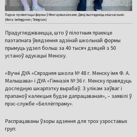
Падчас прэзентацыі формы ў Менгарвыканкаме. Дзеці выглядаюць няшчаснымі.
(Фота: bellegprom / Telegram)
Прадугледжваецца, што ў пілотным праекце
паэтапнага ўвядзення адзінай школьнай формы
прымуць удзел больш за 40 тысяч дзяцей з 50
устаноў адукацыі Менску.
«Вучні ДУА «Сярэдняя школа № 48 г. Менску імя Ф. А.
Малышава» і ДУА «Гімназія № 36 г. Менску правядуць
доследную шкарпэтку вырабаў. З улікам заўваг і
прапаноў калекцыя будзе дапрацаваная», – заявілі ў
прэс-службе «Беллёгпраму».
Распрацаваны ўзоры адзення для трох узроставых
груп: