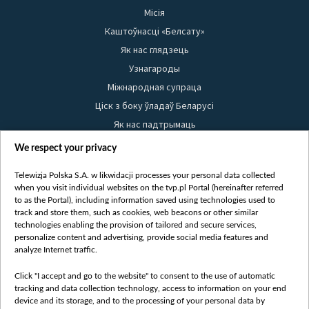
Місія
Каштоўнасці «Белсату»
Як нас глядзець
Узнагароды
Міжнародная супраца
Ціск з боку ўладаў Беларусі
Як нас падтрымаць
Правілы выкарыстання матэрыялаў
We respect your privacy
Інфармацыя аб адпраўніку
Telewizja Polska S.A. w likwidacji processes your personal data collected
Бяспека
when you visit individual websites on the tvp.pl Portal (hereinafter referred
Youtube
to as the Portal), including information saved using technologies used to
track and store them, such as cookies, web beacons or other similar
Белсат news
technologies enabling the provision of tailored and secure services,
personalize content and advertising, provide social media features and
Белсат Shorts
analyze Internet traffic.
Белсат Life
Click "I accept and go to the website" to consent to the use of automatic
Жэстачайшы мульт
tracking and data collection technology, access to information on your end
Belsat English
device and its storage, and to the processing of your personal data by