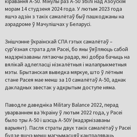
кіравання А-50. Мінулы раз А-50 збілі над Азоўскім
морам 14 студзеня 2024 года. У лютым 2023 года
яшчэ адзін з такіх самалётаў быў пашкоджаны на
аэрадроме ў Мачулішчах у Беларусі.
Знішчэнне ўкраінскай СПА гэтых самалётаў –
сур’ёзная страта для Расеі, бо яны ўяўляюць сабой
мадэрнізаваны лятаючы радар, які добра бачыць на
вялікай адлегласці нізкалётныя і малапрыкметныя
мэты. Брытанская выведка мяркуе, што ў лётным
стане Расея мае менш за 10 самалётаў А-50, аднак
дакладных звестак у адкрытым доступе няма.
Паводле даведніка Military Balance 2022, перад
уварваннем ва Украіну ў лютым 2022 года, у Расеі
было тры А-50 і шэсць А-50У (мадэрнізаваны
варыянт). Пасля страты двух такіх самалётаў у Расеі
будзе яшчэ менш магчымасцяў кантраляваць