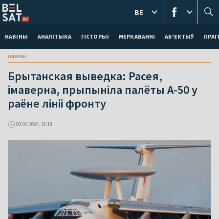
BE
НАВІНЫ
АНАЛІТЫКА
ГІСТОРЫІ
МЕРКАВАННI
АБ'ЕКТЫЎ
ПРАГ
навіны
Брытанская выведка: Расея,
імаверна, прыпыніла палёты А-50 у
раёне лініі фронту
02.03.2024, 21:18