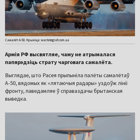
Самалёт А-50. Крыніца: war.telegraf.com.ua
Армія РФ высвятляе, чаму не атрымалася
папярэдзіць страту чарговага самалёта.
Выглядае, што Расея прыпыніла палёты самалётаў
А-50, вядомых як «лятаючыя радары» уздоўж лініі
фронту, паведамляе ў справаздачы брытанская
выведка.