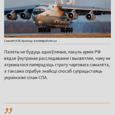
Самалёт А-50. Крыніца: war.telegraf.com.ua
Палёты не будуць адноўленыя, пакуль армія РФ
вядзе ўнутранае расследаванне і высвятляе, чаму не
атрымалася папярэдзіць страту чарговага самалёта,
а таксама спрабуе знайсці спосаб супрацьстаяць
украінскімі сілам СПА.
,,