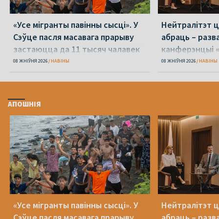
«Усе мігранты павінны сысці». У
Нейтралітэт ц
Сэўце пасля масавага прарыву
абраць – разв
застаюцца да 11 тысяч чалавек
канферэнцыі 
08 ЖНІЎНЯ 2026
НАВІНЫ
08 ЖНІЎНЯ 2026
НАВІНЫ
АПОШНІЯ
«Усе мігранты павінны сысці». У
Нейтралітэт ц
Сэўце пасля масавага прарыву
абраць – разв