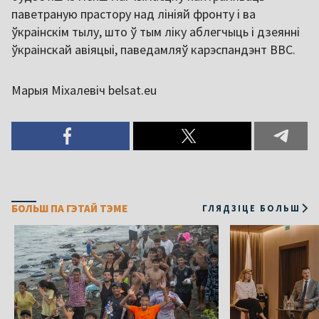
паветраную прастору над лініяй фронту і ва
ўкраінскім тылу, што ў тым ліку аблегчыць і дзеянні
ўкраінскай авіяцыі, паведамляў карэспандэнт ВВС.
Марыя Міхалевіч belsat.eu
БОЛЬШ ПА ГЭТАЙ ТЭМЕ
ГЛЯДЗІЦЕ БОЛЬШ