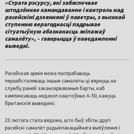
«Страта рэсурсу, які забяспечвае
штодзённае камандаванне і кантроль над
расейскімі дзеяннямі ў паветры, з высокай
ступенню верагоднасці падрывае
сітуатыўную абазнанасць экіпажаў
самалёту», – гаворыцца ў паведамленні
выведкі.
Расейская армія можа паспрабаваць
пераабсталяваць іншыя самалёты ці вярнуць на
службу раней закансерваваныя барты, каб
кампенсаваць недахоп каштоўных А-50, кажуць
брытанскія выведнікі.
23 лютага стала вядома, што быў збіты другі
расейскі самалёт радыёлакацыйнага выяўлення і