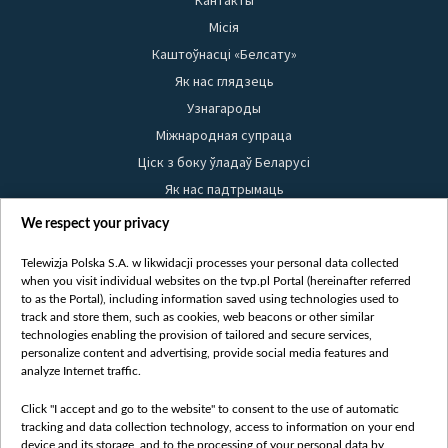
Кантакты
Місія
Каштоўнасці «Белсату»
Як нас глядзець
Узнагароды
Міжнародная супраца
Ціск з боку ўладаў Беларусі
Як нас падтрымаць
Правілы выкарыстання матэрыялаў
We respect your privacy
Інфармацыя аб адпраўніку
Telewizja Polska S.A. w likwidacji processes your personal data collected
Бяспека
when you visit individual websites on the tvp.pl Portal (hereinafter referred
Youtube
to as the Portal), including information saved using technologies used to
track and store them, such as cookies, web beacons or other similar
Белсат news
technologies enabling the provision of tailored and secure services,
personalize content and advertising, provide social media features and
Белсат Shorts
analyze Internet traffic.
Белсат Life
Click "I accept and go to the website" to consent to the use of automatic
Жэстачайшы мульт
tracking and data collection technology, access to information on your end
Belsat English
device and its storage, and to the processing of your personal data by