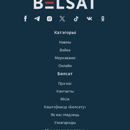
Катэгорыі
Навіны
Вайна
Меркаванні
Онлайн
Белсат
Пра нас
Кантакты
Місія
Каштоўнасці «Белсату»
Як нас глядзець
Узнагароды