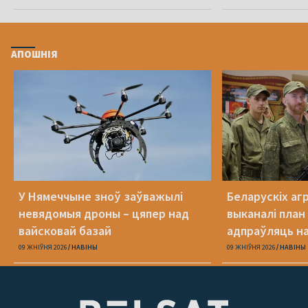
АПОШНІЯ
У Нямеччыне зноў заўважылі
Беларускіх агр
невядомыя дроны – цяпер над
выканалі план
вайсковай базай
адпраўляць н
09 ЖНІЎНЯ 2026
НАВІНЫ
09 ЖНІЎНЯ 2026
НАВІНЫ