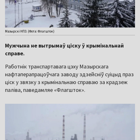
Мазырскі НПЗ. (Фота: Флагшток)
Мужчына не вытрымаў ціску ў крымінальнай
справе.
Работнік транспартавага цэху Мазырскага
нафтаперапрацоўчага заводу здзейсніў суіцыд праз
ціск у звязку з крымінальнаю справаю за крадзеж
паліва, паведамляе «Флагшток».