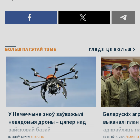
БОЛЬШ ПА ГЭТАЙ ТЭМЕ
ГЛЯДЗІЦЕ БОЛЬШ
У Нямеччыне зноў заўважылі
Беларускіх агр
невядомыя дроны – цяпер над
выканалі план
вайсковай базай
адпраўляць н
09 ЖНІЎНЯ 2026
НАВІНЫ
09 ЖНІЎНЯ 2026
НАВІНЫ