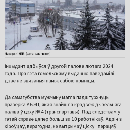
Мазырскі НПЗ. (Фота: Флагшток)
Інцыдэнт адбыўся ў другой палове лютага 2024
года. Пра гэта гомельскаму выданню паведамілі
дзве не звязаныя паміж сабою крыніцы.
Да самагубства мужчыну магла падштурхнуць
праверка АБЭП, якая знайшла крадзеж дызельнага
паліва ў цэху № 4 (транспартавы). Пад следствам у
гэтай справе цяпер больш за 10 работнікаў. Адзін з
кіроўцаў, верагодна, не вытрымаў ціску і перацяў