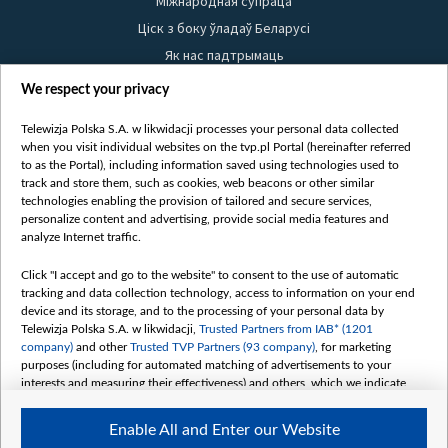
Міжнародная супраца
Ціск з боку ўладаў Беларусі
Як нас падтрымаць
Правілы выкарыстання матэрыялаў
We respect your privacy
Інфармацыя аб адпраўніку
Telewizja Polska S.A. w likwidacji processes your personal data collected
Бяспека
when you visit individual websites on the tvp.pl Portal (hereinafter referred
Youtube
to as the Portal), including information saved using technologies used to
track and store them, such as cookies, web beacons or other similar
Белсат news
technologies enabling the provision of tailored and secure services,
personalize content and advertising, provide social media features and
Белсат Shorts
analyze Internet traffic.
Белсат Life
Click "I accept and go to the website" to consent to the use of automatic
Жэстачайшы мульт
tracking and data collection technology, access to information on your end
Belsat English
device and its storage, and to the processing of your personal data by
Telewizja Polska S.A. w likwidacji,
Trusted Partners from IAB* (1201
Biełsat PL
company)
and other
Trusted TVP Partners (93 company)
, for marketing
Белсат Now
purposes (including for automated matching of advertisements to your
interests and measuring their effectiveness) and others, which we indicate
Белсат History
below.
Белсат Music
Enable All and Enter our Website
The purposes of processing your data by TVP S.A. w likwidacji are as
Белсат Doc