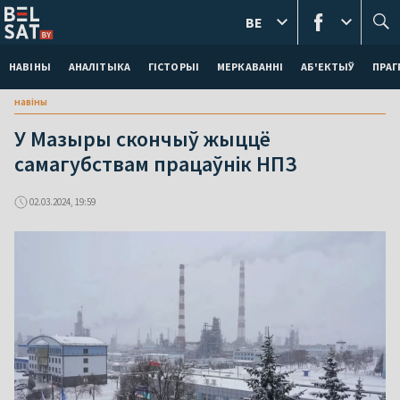
BE
НАВІНЫ
АНАЛІТЫКА
ГІСТОРЫІ
МЕРКАВАННI
АБ'ЕКТЫЎ
ПРАГ
навіны
У Мазыры скончыў жыццё
самагубствам працаўнік НПЗ
02.03.2024, 19:59