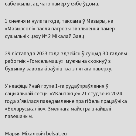
сабе жылы, ад чаго памёр у сябе ўдома.
1 снежня мінулага года, таксама ў Мазыры, на
«Мазырсолі» пасля пагрозы звальнення памёр
сушыльнік цэху № 2 Мікалай Заяц.
29 лістапада 2023 года здзейсніў суіцыд 30-гадовы
работнік «Гомсельмашу»: мужчына скокнуў з
будынку заводакіраўніцтва з пятага паверху.
У неафіцыйнай групе 1-га рудаўпраўлення ў
сацыяльнай сетцы «УКантакце» 21 студзеня 2024
года з’явілася паведамленне пра гібель працаўніка
«Беларуськалію». Зменнага майстра знайшлі
павешаным.
Марыя Міхалевіч belsat.eu