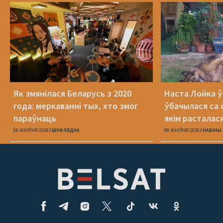
Як змянілася Беларусь з 2020
Наста Лойка 
года: меркаванні тых, хто змог
ўбачылася са с
параўнаць
якім расталас
амаль 4 гады 
08 ЖНІЎНЯ 2026
ШУФЛЯДКА
08 ЖНІЎНЯ 2026
НАВІНЫ