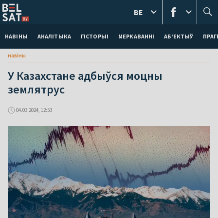
BE
НАВІНЫ
АНАЛІТЫКА
ГІСТОРЫІ
МЕРКАВАННI
АБ'ЕКТЫЎ
ПРАГ
навіны
У Казахстане адбыўся моцны
землятрус
04.03.2024, 12:53