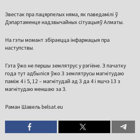
Звестак пра пацярпелых няма, як паведамілі ў
Дэпартаменце надзвычайных сітуацыяў Алматы.
На гэты момант збіраецца інфармацыя пра
наступствы.
Гэта ўжо не першы землятрус у рэгіёне. З пачатку
года тут адбыліся ўжо 3 землятрусы магнітудаю
паміж 4 і 5, 12 – магнітудай ад 3 да 4 і яшчэ 13 з
магнітудаю меншаю за 3.
Раман Шавель belsat.eu