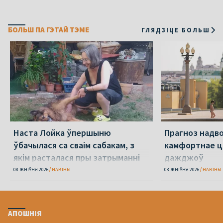
БОЛЬШ ПА ГЭТАЙ ТЭМЕ
ГЛЯДЗІЦЕ БОЛЬШ
Наста Лойка ўпершыню
Прагноз надво
ўбачылася са сваім сабакам, з
камфортнае ця
якім расталася пры затрыманні
дажджоў
амаль 4 гады таму
08 ЖНІЎНЯ 2026
НАВІНЫ
08 ЖНІЎНЯ 2026
НАВІНЫ
АПОШНІЯ