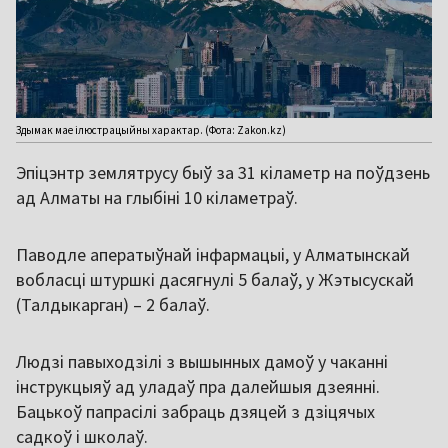
Здымак мае ілюстрацыйны характар. (Фота: Zakon.kz)
Эпіцэнтр землятрусу быў за 31 кіламетр на поўдзень
ад Алматы на глыбіні 10 кіламетраў.
Паводле аператыўнай інфармацыі, у Алматынскай
вобласці штуршкі дасягнулі 5 балаў, у Жэтысускай
(Талдыкарган) – 2 балаў.
Людзі павыходзілі з вышынных дамоў у чаканні
інструкцыяў ад уладаў пра далейшыя дзеянні.
Бацькоў папрасілі забраць дзяцей з дзіцячых
садкоў і школаў.