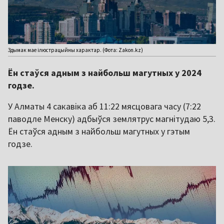
Здымак мае ілюстрацыйны характар. (Фота: Zakon.kz)
Ён стаўся адным з найбольш магутных у 2024
годзе.
У Алматы 4 сакавіка аб 11:22 мясцовага часу (7:22
паводле Менску) адбыўся землятрус магнітудаю 5,3.
Ён стаўся адным з найбольш магутных у гэтым
годзе.