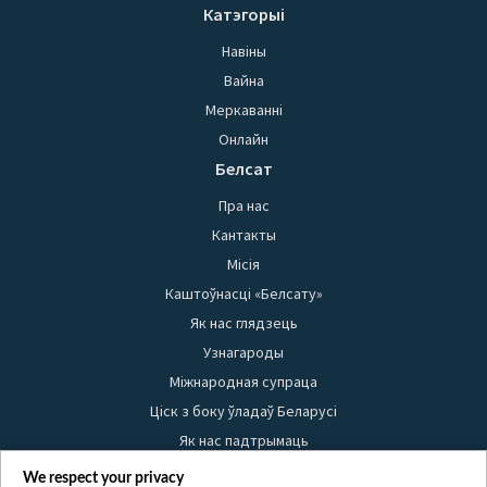
Катэгорыі
Навіны
Вайна
Меркаванні
Онлайн
Белсат
Пра нас
Кантакты
Місія
Каштоўнасці «Белсату»
Як нас глядзець
Узнагароды
Міжнародная супраца
Ціск з боку ўладаў Беларусі
Як нас падтрымаць
Правілы выкарыстання матэрыялаў
We respect your privacy