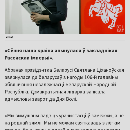
Belsat
«Сёння наша краіна апынулася ў закладніках
Расейскай імперыі».
Абраная прэзідэнтка Беларусі Святлана Ціханоўская
звярнулася да беларусаў з нагоды 106-й гадавіны
абвяшчэння незалежнасці Беларускай Народнай
Рэспублікі. Дэмакратычная лідарка запісала
адмысловы зварот да Дня Волі.
«Мы вымушаны ладзіць урачыстасці ў замежжы, а не
на роднай зямлі. Мы не можам святкаваць з лёгкім
сэрцам, бо тысячы людзей знаходзяцца за кратамі.