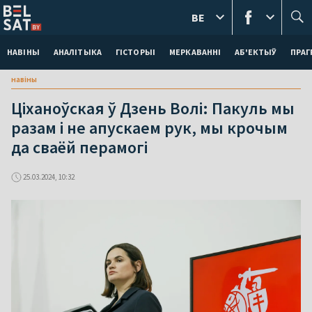
BE
НАВІНЫ
АНАЛІТЫКА
ГІСТОРЫІ
МЕРКАВАННI
АБ'ЕКТЫЎ
ПРАГ
навіны
Ціханоўская ў Дзень Волі: Пакуль мы
разам і не апускаем рук, мы крочым
да сваёй перамогі
25.03.2024, 10:32