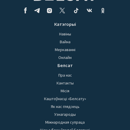
Катэгорыі
Навіны
Вайна
Меркаванні
Онлайн
Белсат
Пра нас
Кантакты
Місія
Каштоўнасці «Белсату»
Як нас глядзець
Узнагароды
Міжнародная супраца