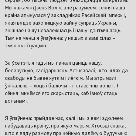
Мы кажам «Дзень Волі», але разумеем: сёння наша
краіна апынулася ў закладніках Расейскай імперыі,
якая вядзе захопніцкую вайну супраць Украіны,
знішчае нашу незалежнасць і нашу ідэнтычнасць.
Тым не менш я ўпэўнена: у нашых з вамі сілах –
змяніць сітуацыю.
За ўсе гэтыя гады мы пачалі цаніць нашу,
беларускую, салідарнасць. Асэнсавалі, што шлях да
свабоды не бывае хуткім і лёгкім. Мы атрымалі
ўнікальны – хоць і балючы – гістарычны вопыт. І
сёння імкнёмся яго скарыстаць, каб ізноў стаць
вольнымі.
Я ўпэўнена: прыйдзе час, калі і мы з вамі здолеем
пабудаваць краіну, пра якую марым. Хтосьці скажа,
што я вяду размову пра нейкую далёкую будучыню.