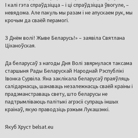
І калі гэта спраўдзіцца – і ці спраўдзіцца ўвогуле, –
невядома. Але пакуль мы разам і не апускаем рук, мы
крочым да сваёй перамогі.
З Днём волі! Жыве Беларусь!» – заявіла Святлана
Ціханоўская.
Да беларусаў з нагоды Дня Волі звярнулася таксама
старшыня Рады Беларускай Народнай Рэспублікі
Івонка Сурвіла. Яна заклікала беларусаў праяўляць
салідарнасць, шанаваць незалежнасць сваёй краіны і
прадэманстраваць свету, што беларусы не
падтрымліваюць палітыкі агрэсіі супраць іншых
краінаў, якую праводзіць рэжым Лукашэнкі.
Якуб Хруст belsat.eu