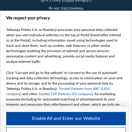
Ціск з боку ўладаў Беларусі
Як нас падтрымаць
Правілы выкарыстання матэрыялаў
We respect your privacy
Інфармацыя аб адпраўніку
Telewizja Polska S.A. w likwidacji processes your personal data collected
Бяспека
when you visit individual websites on the tvp.pl Portal (hereinafter referred
Youtube
to as the Portal), including information saved using technologies used to
track and store them, such as cookies, web beacons or other similar
Белсат news
technologies enabling the provision of tailored and secure services,
personalize content and advertising, provide social media features and
Белсат Shorts
analyze Internet traffic.
Белсат Life
Click "I accept and go to the website" to consent to the use of automatic
Жэстачайшы мульт
tracking and data collection technology, access to information on your end
Belsat English
device and its storage, and to the processing of your personal data by
Telewizja Polska S.A. w likwidacji,
Trusted Partners from IAB* (1201
Biełsat PL
company)
and other
Trusted TVP Partners (93 company)
, for marketing
Белсат Now
purposes (including for automated matching of advertisements to your
interests and measuring their effectiveness) and others, which we indicate
Белсат History
below.
Белсат Music
Enable All and Enter our Website
The purposes of processing your data by TVP S.A. w likwidacji are as
Белсат Doc
follows:
My consents
Store and/or access information on a device