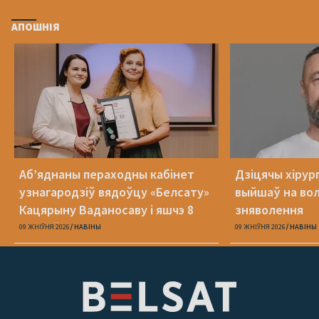
АПОШНІЯ
Аб’яднаны пераходны кабінет
Дзіцячы хірур
узнагародзіў вядоўцу «Белсату»
выйшаў на вол
Кацярыну Ваданосаву і яшчэ 8
зняволення
асобаў
09 ЖНІЎНЯ 2026
НАВІНЫ
09 ЖНІЎНЯ 2026
НАВІНЫ