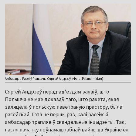
Амбасадар Расеі ў Польшчы Сяргей Андрэеў. (Фота: Poland.mid.ru)
Сяргей Андрэеў перад ад’ездам заявіў, што
Польшча не мае доказаў таго, што ракета, якая
заляцела ў польскую паветраную прастору, была
расейскай. Гэта не першы раз, калі расейскі
амбасадар трапляе ў скандальныя інцыдэнты. Так,
пасля пачатку поўнамаштабнай вайны ва Украіне ён