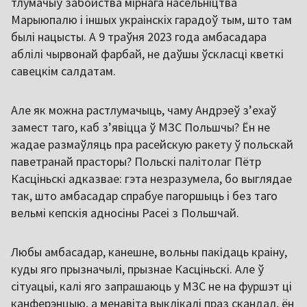
тлумачыў забойства мірнага насельніцтва
Марыюпалю і іншых украінскіх гарадоў тым, што там
былі нацысты. А 9 траўня 2023 года амбасадара
аблілі чырвонай фарбай, не даўшы ўскласці кветкі
савецкім салдатам.
Але як можна растлумачыць, чаму Андрэеў з’ехаў
замест таго, каб з’явіцца ў МЗС Польшчы? Ён не
жадае размаўляць пра расейскую ракету ў польскай
паветранай прасторы? Польскі палітолаг Пётр
Касціньскі адказвае: гэта незразумела, бо выглядае
так, што амбасадар спрабуе пагоршыць і без таго
вельмі кепскія адносіны Расеі з Польшчай.
Любы амбасадар, канешне, вольны пакідаць краіну,
куды яго прызначылі, прызнае Касціньскі. Але ў
сітуацыі, калі яго запрашаюць у МЗС не на фуршэт ці
канферэнцыю, а менавіта выклікалі праз скандал, ён