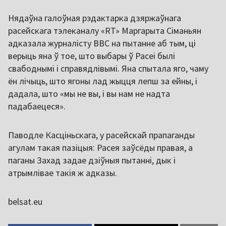
Нядаўна галоўная рэдактарка дзяржаўнага
расейскага тэлеканалу «RT» Маргарыта Сіманьян
адказала журналісту BBC на пытанне аб тым, ці
верыць яна ў тое, што выбары ў Расеі былі
свабоднымі і справядлівымі. Яна спытала яго, чаму
ён лічыць, што ягоны лад жыцця лепш за ейны, і
дадала, што «мы не вы, і вы нам не надта
падабаецеся».
Паводле Касціньскага, у расейскай прапаганды
агулам такая пазіцыя: Расея заўсёды правая, а
паганы Захад задае дзіўныя пытанні, дык і
атрымлівае такія ж адказы.
belsat.eu