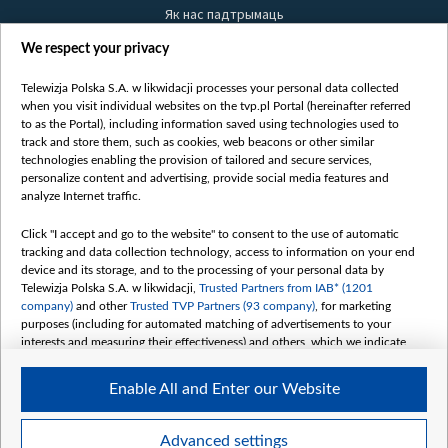
Як нас падтрымаць
Правілы выкарыстання матэрыялаў
We respect your privacy
Інфармацыя аб адпраўніку
Telewizja Polska S.A. w likwidacji processes your personal data collected
Бяспека
when you visit individual websites on the tvp.pl Portal (hereinafter referred
Youtube
to as the Portal), including information saved using technologies used to
track and store them, such as cookies, web beacons or other similar
Белсат news
technologies enabling the provision of tailored and secure services,
personalize content and advertising, provide social media features and
Белсат Shorts
analyze Internet traffic.
Белсат Life
Click "I accept and go to the website" to consent to the use of automatic
Жэстачайшы мульт
tracking and data collection technology, access to information on your end
Belsat English
device and its storage, and to the processing of your personal data by
Telewizja Polska S.A. w likwidacji,
Trusted Partners from IAB* (1201
Biełsat PL
company)
and other
Trusted TVP Partners (93 company)
, for marketing
Белсат Now
purposes (including for automated matching of advertisements to your
interests and measuring their effectiveness) and others, which we indicate
Белсат History
below.
Белсат Music
Enable All and Enter our Website
The purposes of processing your data by TVP S.A. w likwidacji are as
Белсат Doc
follows:
My consents
Store and/or access information on a device
Advanced settings