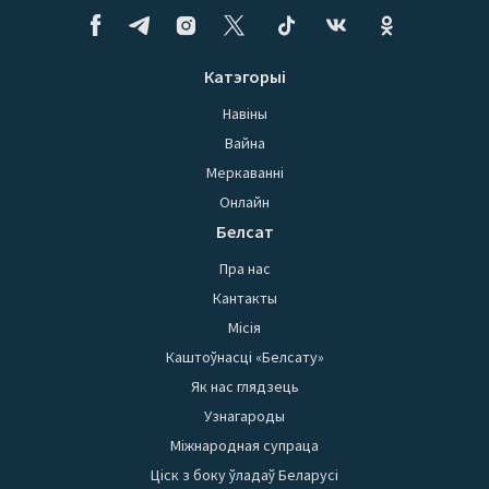
Катэгорыі
Навіны
Вайна
Меркаванні
Онлайн
Белсат
Пра нас
Кантакты
Місія
Каштоўнасці «Белсату»
Як нас глядзець
Узнагароды
Міжнародная супраца
Ціск з боку ўладаў Беларусі