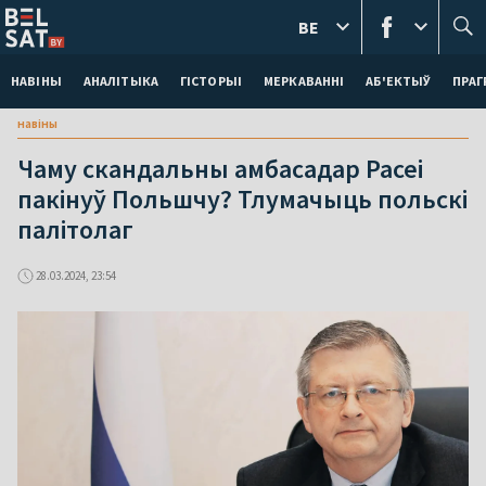
BE
НАВІНЫ
АНАЛІТЫКА
ГІСТОРЫІ
МЕРКАВАННI
АБ'ЕКТЫЎ
ПРАГ
навіны
Чаму скандальны амбасадар Расеі
пакінуў Польшчу? Тлумачыць польскі
палітолаг
28.03.2024, 23:54