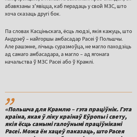
абавязаны з’явіцца, каб перадаць у свой МЗС, што
хоча сказаць другі бок.
Па словах Касціньскага, ёсць людзі, якія кажуць, што
Андрэеў – найгоршы амбасадар Расеі ў Польшчы.
Але рашэнне, лічыць суразмоўца, не магло паходзіць
ад самаго амбасадара, а магло – ад ягонага
начальства ў МЗС Расеі або ў Крамлі.
,,
«Польшча для Крамлю – гэта праціўнік. Гэта
краіна, якая ў ліку краінаў Еўропы і свету,
якія ёсць самымі галоўнымі праціўнікамі
Расеі. Можа ён хацеў паказаць, што Расея