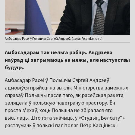
Амбасадар Расеі ў Польшчы Сяргей Андрэеў. (Фота: Poland.mid.ru)
Амбасадарам так нельга рабіць. Андрэева
наўрад ці затрымаюць на мяжы, але наступствы
будуць.
Амбасадар Расеі ў Польшчы Сяргей Андрэеў
адмовіўся прыйсці на выклік Міністэрства замежных
справаў Польшчы пасля таго, як расейская ракета
заляцела ў польскую паветраную прастору. Ён
проста з’ехаў, хоць Польшча не збіралася яго
высылаць. Што гэта значыць, у «Студыі „Белсату“»
растлумачыў польскі палітолаг Пётр Касціньскі.