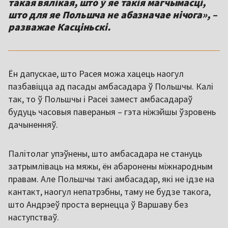
такая вялікая, што ў яе такія магчымасці,
што для яе Польшча не абазначае нічога», –
разважае Касціньскі.
Ён дапускае, што Расея можа хацець наогул
пазбавіцца ад пасады амбасадара ў Польшчы. Калі
так, то ў Польшчы і Расеі замест амбасадараў
будуць часовыя павераныя – гэта ніжэйшы ўзровень
дачыненняў.
Палітолаг упэўнены, што амбасадара не стануць
затрымліваць на мяжы, ён абаронены міжнародным
правам. Але Польшчы такі амбасадар, які не ідзе на
кантакт, наогул непатрэбны, таму не будзе такога,
што Андрэеў проста вернецца ў Варшаву без
наступстваў.