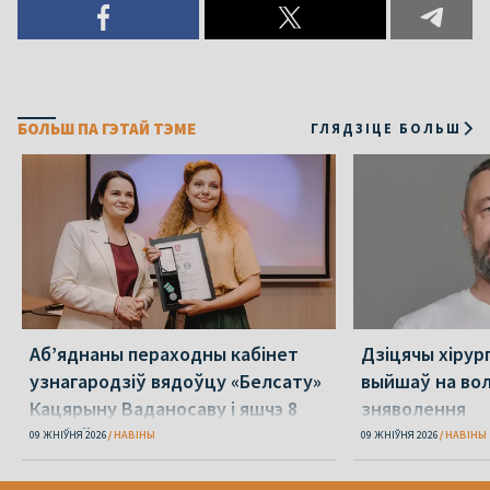
БОЛЬШ ПА ГЭТАЙ ТЭМЕ
ГЛЯДЗІЦЕ БОЛЬШ
Аб’яднаны пераходны кабінет
Дзіцячы хірур
узнагародзіў вядоўцу «Белсату»
выйшаў на вол
Кацярыну Ваданосаву і яшчэ 8
зняволення
асобаў
09 ЖНІЎНЯ 2026
НАВІНЫ
09 ЖНІЎНЯ 2026
НАВІНЫ