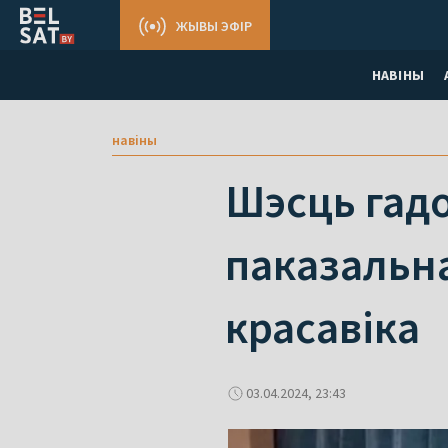
ЖЫВЫ ЭФІР
НАВІНЫ
навіны
Шэсць гадо
паказальна
красавіка
03.04.2024, 23:43