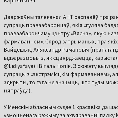
Карпянкова.
Дзяржаўны тэлеканал АНТ распавёў пра ра
супраць праваабаронцаў, якія «гулява бадзя
праваабарончаму цэнтру «Вясна», якую назв
фармаваннем». Сярод затрыманых, пра якіх
Вайцешык, Аляксандр Рамановіч (прапаган
відэаразмовы з, як сцвярджаецца, карыстал
@LidiyaYaya) і Віталь Чопік. З сюжэту выгл
супрацы з «экстрэмісцкім фармаваннем», ал
адкрыты, то гэта не значыць, што туды мож
няпраўда).
У Менскім абласным судзе 1 красавіка да шас
узмоцненага рэжыму за ахвяраванні палку Ка