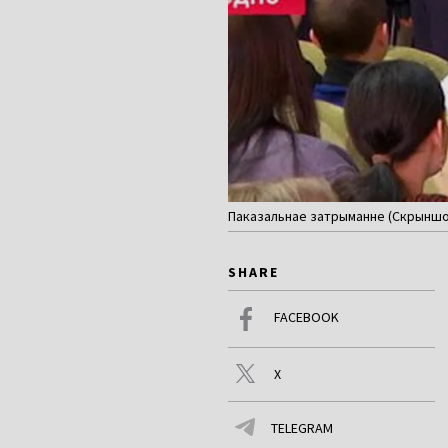
Паказальнае затрыманне (Скрыншот
SHARE
FACEBOOK
X
TELEGRAM