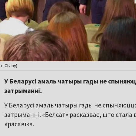
: Ctv.by)
У Беларусі амаль чатыры гады не спыняюцц
затрыманні.
У Беларусі амаль чатыры гады не спыняюцца 
затрыманні. «Белсат» расказвае, што стала в
красавіка.