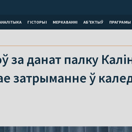
АНАЛІТЫКА
ГІСТОРЫІ
МЕРКАВАННI
АБ'ЕКТЫЎ
ПРАГРАМЫ
ў за данат палку Калін
е затрыманне ў калед