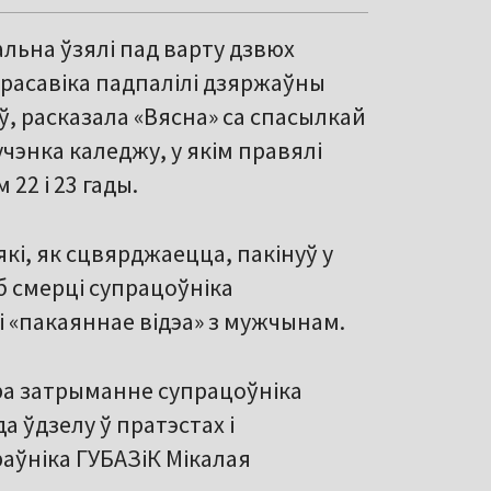
альна ўзялі пад варту дзвюх
 красавіка падпалілі дзяржаўны
, расказала «Вясна» са спасылкай
чэнка каледжу, у якім правялі
22 і 23 гады.
які, як сцвярджаецца, пакінуў у
аб смерці супрацоўніка
і «пакаяннае відэа» з мужчынам.
пра затрыманне супрацоўніка
а ўдзелу ў пратэстах і
аўніка ГУБАЗіК Мікалая