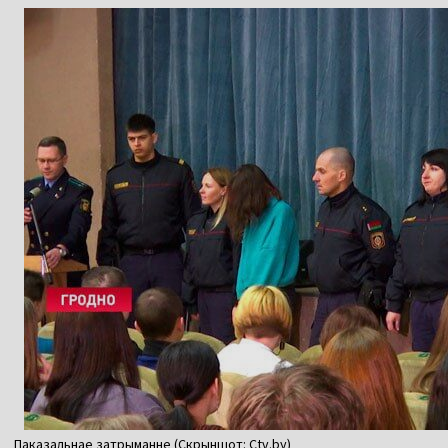
Паказальнае затрыманне (Скрыншот: Ctv.by)