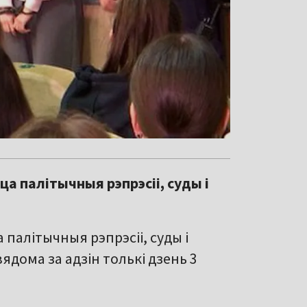
а палітычныя рэпрэсіі, суды і
палітычныя рэпрэсіі, суды і
ядома за адзін толькі дзень 3