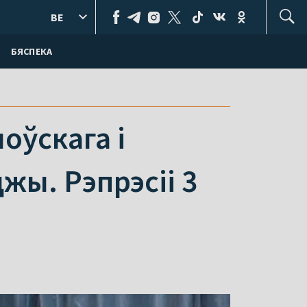
BE
БЯСПЕКА
оўскага і
жы. Рэпрэсіі 3