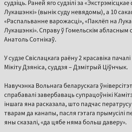
судзіць. Раней яго судзілі за «Экстрэмісцкае
Лукашэнкі» (вынік суду невядомы), а 10 сака
«Распальванне варожасці», «Паклёп на Лука
Лукашэнкі». Справу ў Гомельскім абласным 
Анатоль Сотнікаў.
У судзе Свіслацкага раёну 2 красавіка пачалі
Мікіту Дзяніса, суддзя – Дзмітрый Ціўнчык.
Навучэнка Вольнага беларускага ўніверсітэт
спрабавалі завербаваць супрацоўнікі Каміт
іншага яна расказала, што падчас ператрусу 
тварам да канапы, пасля гэтага прымусілі п
яны сказалі, «да цябе няма больш даверу».