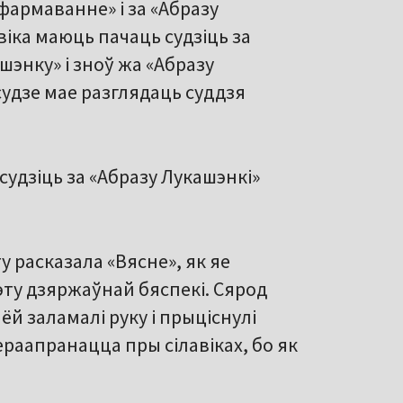
 фармаванне» і за «Абразу
віка маюць пачаць судзіць за
шэнку» і зноў жа «Абразу
судзе мае разглядаць суддзя
 судзіць за «Абразу Лукашэнкі»
у расказала «Вясне», як яе
эту дзяржаўнай бяспекі. Сярод
ёй заламалі руку і прыціснулі
ераапранацца пры сілавіках, бо як