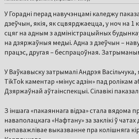
У Горадні перад навучэнцамі каледжу паказ
дзеўчын, якія, як сцвярджаецца, у ноч на 1
сцяг на адным з адміністрацыйных будынкаў
на дзяржаўныя медыі. Адна з дзеўчын – наву
працэс, другая – беспрацоўная. Затрыманым 
У Ваўкавыску затрымалі Андрэя Васільчука, 
TikTok каментар «мінус адзін» пад ролікам 
Дзяржаўнай аўтаінспекцыі. Сілавікі паказал
З іншага «пакаяннага відэа» стала вядома 
наваполацкага «Нафтану» за заклікі ў чатах д
непаважлівае выказванне пра колішняга кір