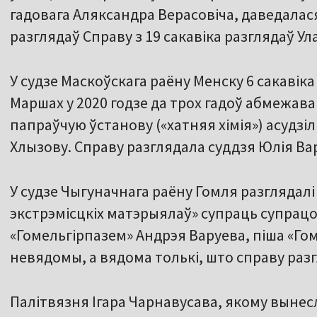
гадовага Аляксандра Верасовіча, даведалася
разглядаў Справу з 19 сакавіка разглядаў Ул
У судзе Маскоўскага раёну Менску 6 сакавік
Маршах у 2020 годзе да трох гадоў абмежава
папраўчую ўстанову («хатняя хімія») асудзі
Хлызову. Справу разглядала суддзя Юлія Ва
У судзе Чыгуначнага раёну Гомля разглядалі
экстрэмісцкіх матэрыялаў» супраць супрацо
«Гомельгірпазем» Андрэя Варуева, піша «Гом
невядомы, а вядома толькі, што справу разг
Палітвязня Ігара Чарнавусава, якому вынесл