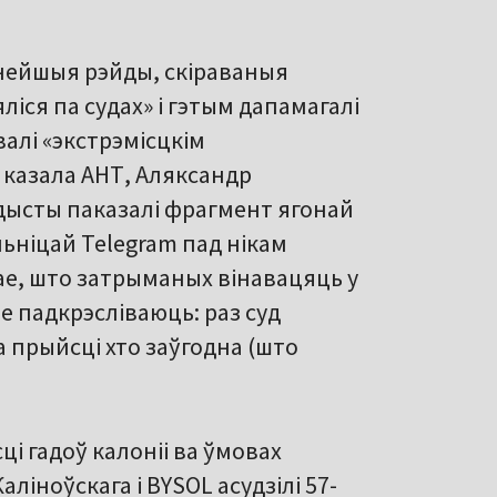
нейшыя рэйды, скіраваныя
ліся па судах» і гэтым дапамагалі
алі «экстрэмісцкім
 казала АНТ, Аляксандр
дысты паказалі фрагмент ягонай
ьніцай Telegram пад нікам
ядае, што затрыманых вінавацяць у
е падкрэсліваюць: раз суд
а прыйсці хто заўгодна (што
ці гадоў калоніі ва ўмовах
ліноўскага і BYSOL асудзілі 57-