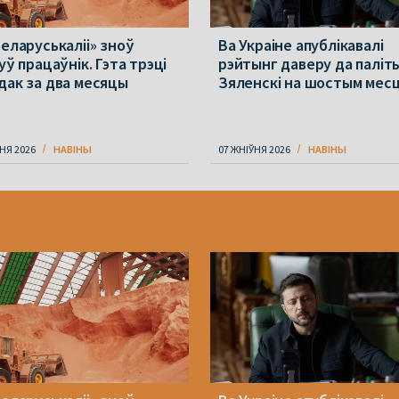
Беларуськаліі» зноў
Ва Украіне апублікавалі
уў працаўнік. Гэта трэці
рэйтынг даверу да паліт
дак за два месяцы
Зяленскі на шостым мес
НЯ 2026
НАВІНЫ
07 ЖНІЎНЯ 2026
НАВІНЫ