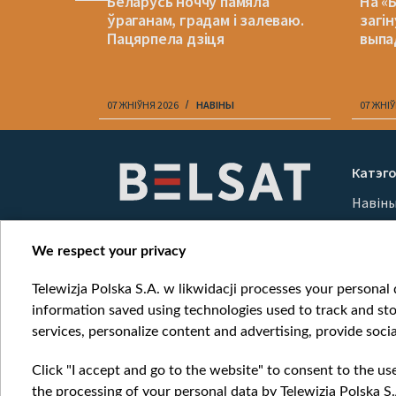
ла з
Беларусь ноччу памяла
На «
ць за
ўраганам, градам і залеваю.
загін
ацыяй
Пацярпела дзіця
выпа
07 ЖНІЎНЯ 2026
НАВІНЫ
07 ЖНІЎ
Item
1
Катэго
of
Навін
10
Вайна
Мерка
We respect your privacy
Онлай
Telewizja Polska S.A. w likwidacji processes your personal d
information saved using technologies used to track and sto
services, personalize content and advertising, provide socia
Click "I accept and go to the website" to consent to the us
the processing of your personal data by Telewizja Polska S.