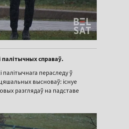
 палітычных справаў.
 палітычнага пераследу ў
суцяшальных высноваў: існуе
довых разглядаў на падставе