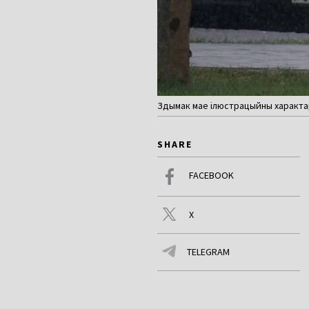
Здымак мае ілюстрацыйны характар
SHARE
FACEBOOK
X
TELEGRAM