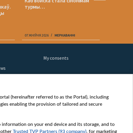
Каб войска стала сінонімам
«Крамбамб
ыкаў.
турмы…
Вольскі а
цы
Усебелар
07 ЖНІЎНЯ 2026
МЕРКАВАННI
07 ЖНІЎНЯ 202
My consents
ews
orts
fe
шы мульт
tal (hereinafter referred to as the Portal), including
glish
ies enabling the provision of tailored and secure
ow
story
o information on your end device and its storage, and to
sic
 other
Trusted TVP Partners (93 company)
, for marketing