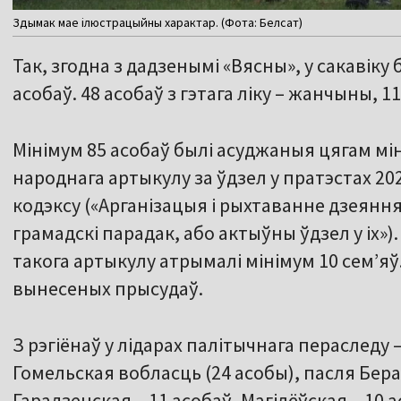
Здымак мае ілюстрацыйны характар. (Фота: Белсат)
Так, згодна з дадзенымі «Вясны», у сакавік
асобаў. 48 асобаў з гэтага ліку – жанчыны, 
Мінімум 85 асобаў былі асуджаныя цягам мі
народнага артыкулу за ўдзел у пратэстах 202
кодэксу («Арганізацыя і рыхтаванне дзеянн
грамадскі парадак, або актыўны ўдзел у іх»)
такога артыкулу атрымалі мінімум 10 сем’яў
вынесеных прысудаў.
З рэгіёнаў у лідарах палітычнага пераследу –
Гомельская вобласць (24 асобы), пасля Бера
Гарадзенская – 11 асобаў, Магілёўская – 10 