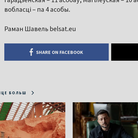
вобласці – па 4 асобы.
Раман Шавель belsat.eu
SHARE ON FACEBOOK
ІЦЕ БОЛЬШ