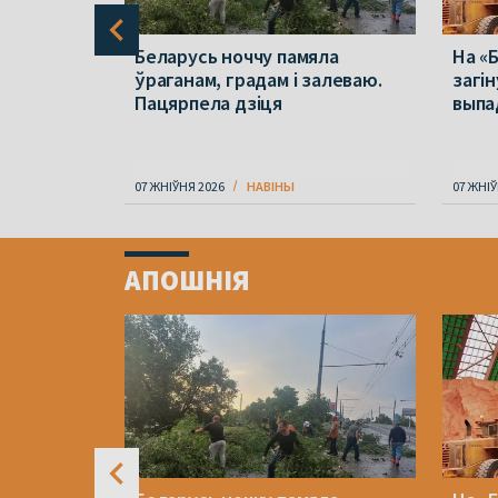
он
Беларусь ноччу памяла
На «
ўраганам, градам і залеваю.
загін
ратыў
Пацярпела дзіця
выпа
07 ЖНІЎНЯ 2026
НАВІНЫ
07 ЖНІЎ
Item
1
АПОШНІЯ
of
4