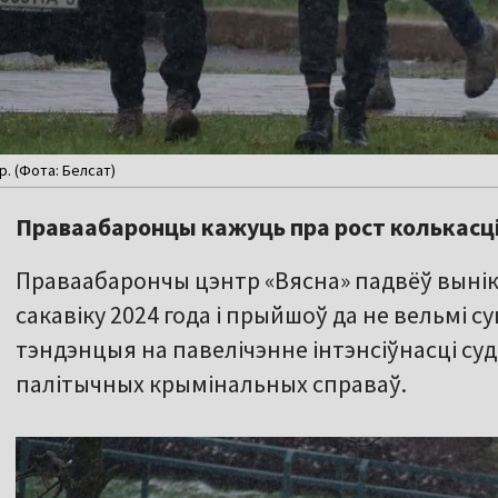
. (Фота: Белсат)
Праваабаронцы кажуць пра рост колькасці
Праваабарончы цэнтр «Вясна» падвёў вынікі
сакавіку 2024 года і прыйшоў да не вельмі 
тэндэнцыя на павелічэнне інтэнсіўнасці су
палітычных крымінальных справаў.