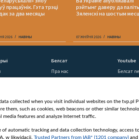
Беларуськаліі» зноў
Ва Украіне апублікавалі
уў працаўнік. Гэта трэці
рэйтынг даверу да паліт
дак за два месяцы
Зяленскі на шостым мес
НЯ 2026
НАВІНЫ
07 ЖНІЎНЯ 2026
НАВІНЫ
рыі
Белсат
Youtube
ы
Пра нас
Белсат n
Кантакты
Белсат Sh
ванні
Місія
Белсат Li
н
Каштоўнасці «Белсату»
Жэстачай
ata collected when you visit individual websites on the tvp.pl Por
Як нас глядзець
Belsat En
re them, such as cookies, web beacons or other similar technolog
Узнагароды
Biełsat PL
l media features and analyze Internet traffic.
Міжнародная супраца
Белсат N
Ціск з боку ўладаў
Белсат Hi
e of automatic tracking and data collection technology, access t
Беларусі
Белсат Mu
A. w likwidacji,
Trusted Partners from IAB* (1201 company)
and