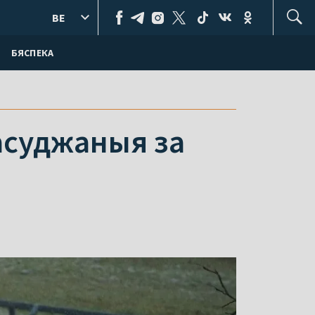
BE
БЯСПЕКА
 асуджаныя за