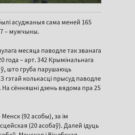
у былі асуджаныя сама меней 165
117 – мужчыны.
нулага месяца паводле так званага
0 года – арт. 342 Крымінальнага
яў, што груба парушаюць
. З гэтай колькасці прысуд паводле
. На сённяшні дзень вядома пра 25
 Менск (92 асобы), за ім
сцейская (20 асобаў). Далей ідуць
асобаў, Менская і Віцебская