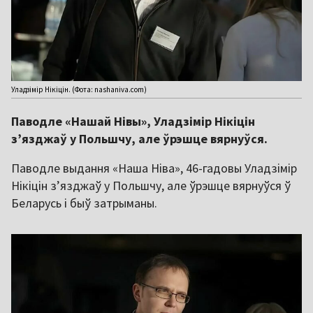
Уладзімір Нікіцін. (Фота: nashaniva.com)
Паводле «Нашай Нівы», Уладзімір Нікіцін
зʼязджаў у Польшчу, але ўрэшце вярнуўся.
Паводле выдання «Наша Ніва», 46-гадовы Уладзімір
Нікіцін зʼязджаў у Польшчу, але ўрэшце вярнуўся ў
Беларусь і быў затрыманы.