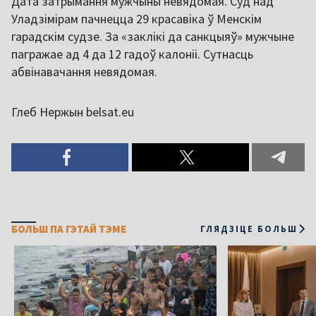
Дата затрымання мужчыны невядомая. Суд над
Уладзімірам пачнецца 29 красавіка ў Менскім
гарадскім судзе. За «заклікі да санкцыяў» мужчыне
пагражае ад 4 да 12 гадоў калоніі. Сутнасць
абвінавачання невядомая.
Глеб Нержын belsat.eu
БОЛЬШ ПА ГЭТАЙ ТЭМЕ
ГЛЯДЗІЦЕ БОЛЬШ