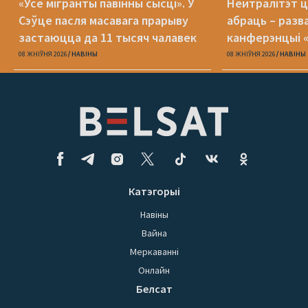
«Усе мігранты павінны сысці». У
Нейтралітэт ц
Сэўце пасля масавага прарыву
абраць – разв
застаюцца да 11 тысяч чалавек
канферэнцыі 
08 ЖНІЎНЯ 2026
НАВІНЫ
08 ЖНІЎНЯ 2026
НАВІНЫ
Катэгорыі
Навіны
Вайна
Меркаванні
Онлайн
Белсат