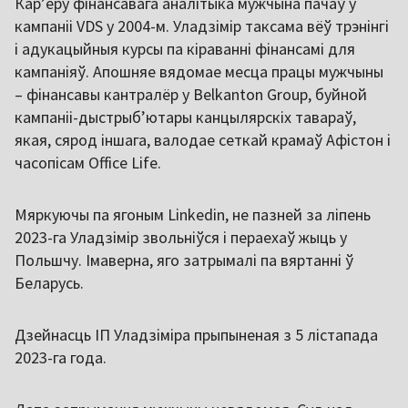
Карʼеру фінансавага аналітыка мужчына пачаў у
кампаніі VDS у 2004-м. Уладзімір таксама вёў трэнінгі
і адукацыйныя курсы па кіраванні фінансамі для
кампаніяў. Апошняе вядомае месца працы мужчыны
– фінансавы кантралёр у Belkanton Group, буйной
кампаніі-дыстрыбʼютары канцылярскіх тавараў,
якая, сярод іншага, валодае сеткай крамаў Афістон і
часопісам Office Life.
Мяркуючы па ягоным Linkedin, не пазней за ліпень
2023-га Уладзімір звольніўся і пераехаў жыць у
Польшчу. Імаверна, яго затрымалі па вяртанні ў
Беларусь.
Дзейнасць ІП Уладзіміра прыпыненая з 5 лістапада
2023-га года.