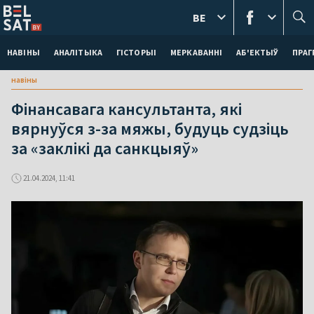
BE
НАВІНЫ
АНАЛІТЫКА
ГІСТОРЫІ
МЕРКАВАННI
АБ'ЕКТЫЎ
ПРАГ
навіны
Фінансавага кансультанта, які
вярнуўся з-за мяжы, будуць судзіць
за «заклікі да санкцыяў»
21.04.2024, 11:41