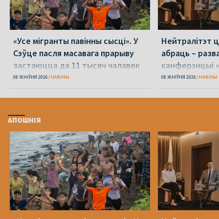
«Усе мігранты павінны сысці». У
Нейтралітэт ц
Сэўце пасля масавага прарыву
абраць – разв
застаюцца да 11 тысяч чалавек
канферэнцыі 
08 ЖНІЎНЯ 2026
НАВІНЫ
08 ЖНІЎНЯ 2026
НАВІНЫ
АПОШНІЯ