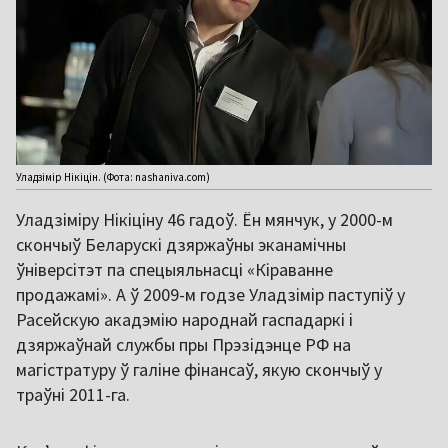
Уладзімір Нікіцін. (Фота: nashaniva.com)
Уладзіміру Нікіціну 46 гадоў. Ён мянчук, у 2000-м
скончыў Беларускі дзяржаўны эканамічны
ўніверсітэт па спецыяльнасці «Кіраванне
продажамі». А ў 2009-м годзе Уладзімір паступіў у
Расейскую акадэмію народнай гаспадаркі і
дзяржаўнай службы пры Прэзідэнце РФ на
магістратуру ў галіне фінансаў, якую скончыў у
траўні 2011-га.