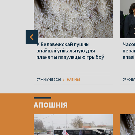
зноў
У Белавежскай пушчы
Часо
эта трэці
знайшлі ўнікальную для
пера
яцы
планеты папуляцыю грыбоў
апаз
07 ЖНІЎНЯ 2026
НАВІНЫ
07 ЖНІЎ
Item
1
АПОШНІЯ
of
4