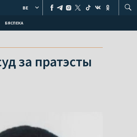
BE
БЯСПЕКА
суд за пратэсты