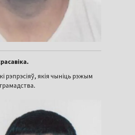
красавіка.
і рэпрэсіяў, якія чыніць рэжым
 грамадства.