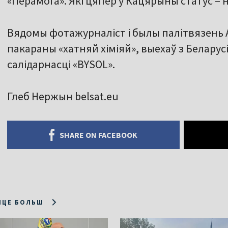
«Перамога». Які цяпер у Кацярыны статус – 
Вядомы фотажурналіст і былы палітвязень А
пакараны «хатняй хіміяй», выехаў з Белару
салідарнасці «BYSOL».
Глеб Нержын belsat.eu
SHARE ON FACEBOOK
ІЦЕ БОЛЬШ