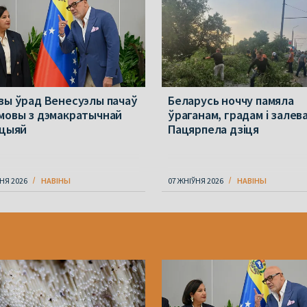
вы ўрад Венесуэлы пачаў
Беларусь ноччу памяла
мовы з дэмакратычнай
ўраганам, градам і залев
іцыяй
Пацярпела дзіця
НЯ 2026
НАВІНЫ
07 ЖНІЎНЯ 2026
НАВІНЫ