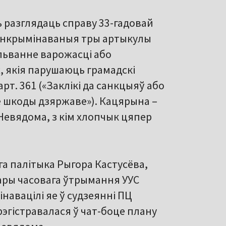
ь разглядаць справу 33-гадовай
інкрымінаваныя тры артыкулы
альванне варожасці або
ях, якія парушаюць грамадскі
 арт. 361 («Заклікі да санкцыяў або
 шкоды дзяржаве»). Кацярына –
 Невядома, з кім хлопчык цяпер
а палітыка Рыгора Кастусёва,
тары часовага ўтрымання УУС
інавацілі яе ў судзеянні ПЦ
рэгістравалася ў чат-боце плану