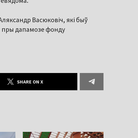
невядома.
ляксандр Васюковіч, які быў
сі пры дапамозе фонду
SHARE ON X