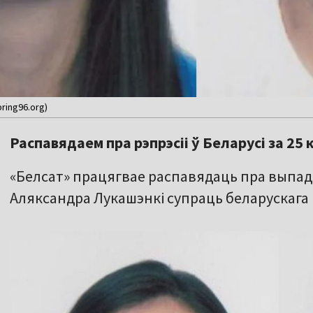
pring96.org)
Распавядаем пра рэпрэсіі ў Беларусі за 25 
«Белсат» працягвае распавядаць пра выпадк
Аляксандра Лукашэнкі супраць беларускага