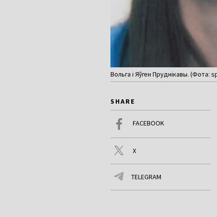
Вольга і Яўген Пруднікавы. (Фота: s
SHARE
FACEBOOK
X
TELEGRAM