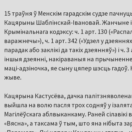
15 траўня ў Менскім гарадскім судзе пачнуц
Кацярыны Шаблінскай-Івановай. Жанчыне 
Крымінальнага кодэксу: ч. 1 арт. 130 («Расп
варажнечы»), ч. 1 арт. 342 («Удзел у дзеянн
парадак або заклікі да такіх дзеянняў») і ч. 3
іншыя дзеянні, накіраваныя на прычыненне
маці-адзіночка, яе сыну цяпер шэсць гадоў.
жыве.
Кацярына Кастусёва, дачка палітзняволенаг
выйшла на волю пасля трох содняў у ізаля
Магілёўскага аблвыканкаму. Раней сілавікі в
«Вясна», а таксама ў тым, што яна нібыта за