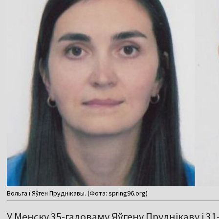
Вольга і Яўген Пруднікавы. (Фота: spring96.org)
У Менску 35-гадоваму Яўгену Пруднікаву і 3