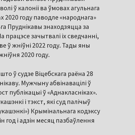
олі ў калоніі ва ўмовах агульнага
тах 2020 году паводле «народнага»
льга Пруднікавы знаходзяцца за
На працэсе зачытвалі іх сведчанні,
ве ў жніўні 2022 году. Тады яны
жніўня 2020 году.
то ў судзе Віцебскага раёна 28
ікаву. Мужчыну абвінавацілі ў
ост публікацыі ў «Аднакласніках».
шэнкі і тэкст, які суд палічыў
Лукашэнкі») Крымінальнага кодэксу
н год і адзін месяц пазбаўлення