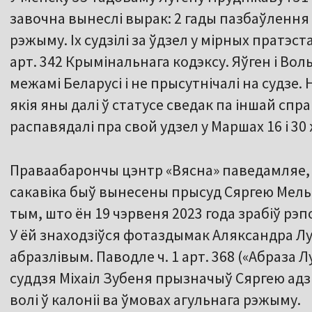
завочна вынеслі вырак: 2 гады пазбаўлення в
рэжыму. Іх судзілі за ўдзел у мірных пратэс
арт. 342 Крымінальнага кодэксу. Яўген і Во
межамі Беларусі і не прысутнічалі на судзе. 
якія яны далі ў статусе сведак па іншай спра
распавядалі пра свой удзел у Маршах 16 і 30 
Праваабарончы цэнтр «Вясна» паведамляе, ш
сакавіка быў вынесены прысуд Сяргею Мельн
тым, што ён 19 чэрвеня 2023 года зрабіў рэп
У ёй знаходзіўся фотаздымак Аляксандра Лука
абразлівым. Паводле ч. 1 арт. 368 («Абраза 
суддзя Міхаіл Зубеня прызначыў Сяргею адзі
волі ў калоніі ва ўмовах агульнага рэжыму.