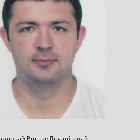
1-гадовай Вользе Пруднікавай