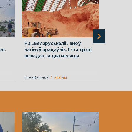
На «Беларуськаліі» зноў
У Белаве
аю.
загінуў працаўнік. Гэта трэці
знайшлі 
выпадак за два месяцы
планеты 
07 ЖНІЎНЯ 2026
НАВІНЫ
07 ЖНІЎНЯ 202