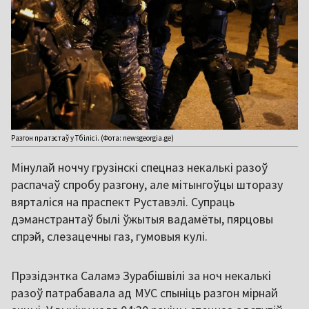
Разгон пратэстаў у Тбілісі. (Фота: newsgeorgia.ge)
Мінулай ноччу грузінскі спецназ некалькі разоў
распачаў спробу разгону, але мітынгоўцы шторазу
вярталіся на праспект Руставэлі. Супраць
дэманстрантаў былі ўжытыя вадамёты, пярцовы
спрэй, слезацечны газ, гумовыя кулі.
Прэзідэнтка Саламэ Зурабішвілі за ноч некалькі
разоў патрабавала ад МУС спыніць разгон мірнай