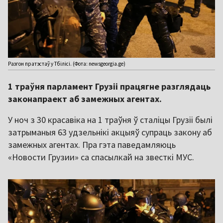
Разгон пратэстаў у Тбілісі. (Фота: newsgeorgia.ge)
1 траўня парламент Грузіі працягне разглядаць
законапраект аб замежных агентах.
У ноч з 30 красавіка на 1 траўня ў сталіцы Грузіі былі
затрыманыя 63 удзельнікі акцыяў супраць закону аб
замежных агентах. Пра гэта паведамляюць
«Новости Грузии» са спасылкай на звесткі МУС.