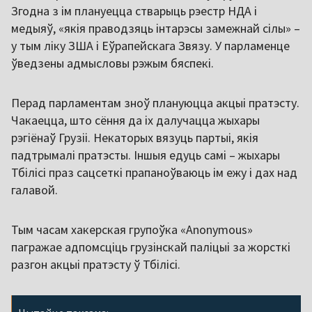
Згодна з ім плануецца стварыць рэестр НДА і
медыяў, «якія праводзяць інтарэсы замежнай сілы» –
у тым ліку ЗША і Еўрапейскага Звязу. У парламенце
ўведзены адмысловы рэжым бяспекі.
Перад парламентам зноў плануюцца акцыі пратэсту.
Чакаецца, што сёння да іх далучацца жыхары
рэгіёнаў Грузіі. Некаторых вязуць партыі, якія
падтрымалі пратэсты. Іншыя едуць самі – жыхары
Тбілісі праз сацсеткі прапаноўваюць ім ежу і дах над
галавой.
Тым часам хакерская групоўка «Anonymous»
пагражае адпомсціць грузінскай паліцыі за жорсткі
разгон акцыі пратэсту ў Тбілісі.