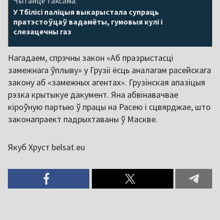
Чытайце таксама:
У Тбілісі паліцыя выкарыстала супраць
пратэстоўцаў вадамёты, гумовыя кулі і
слезацечны газ
Нагадаем, спрэчны закон «Аб празрыстасці
замежнага ўплыву» у Грузіі ёсць аналагам расейскага
закону аб «замежных агентах». Грузінская апазіцыя
рэзка крытыкуе дакумент. Яна абвінавачвае
кіроўную партыю ў працы на Расею і сцвярджае, што
законапраект падрыхтаваны ў Маскве.
Якуб Хруст belsat.eu