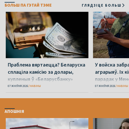
БОЛЬШ ПА ГЭТАЙ ТЭМЕ
ГЛЯДЗІЦЕ БОЛЬШ
Праблема вяртаецца? Беларуска
У войска забр
сплаціла камісію за долары,
аграрыяў. Іх к
купленыя ў «Беларусбанку»
парадак у Мен
07 ЖНІЎНЯ 2026
НАВІНЫ
07 ЖНІЎНЯ 2026
НАВІНЫ
АПОШНІЯ