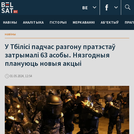
BE
НАВІНЫ
АНАЛІТЫКА
ГІСТОРЫІ
МЕРКАВАННI
АБ'ЕКТЫЎ
ПРАГ
навіны
У Тбілісі падчас разгону пратэстаў
затрымалі 63 асобы. Нязгодныя
плануюць новыя акцыі
01.05.2024, 12:54