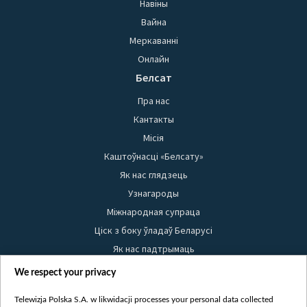
Навіны
Вайна
Меркаванні
Онлайн
Белсат
Пра нас
Кантакты
Місія
Каштоўнасці «Белсату»
Як нас глядзець
Узнагароды
Міжнародная супраца
Ціск з боку ўладаў Беларусі
Як нас падтрымаць
Правілы выкарыстання матэрыялаў
We respect your privacy
Інфармацыя аб адпраўніку
Telewizja Polska S.A. w likwidacji processes your personal data collected
Бяспека