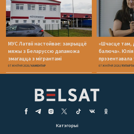
МУС Латвіі настойвае: закрыццё
«Шчасце там, 
мяжы з Беларуссю дапаможа
балюча». Юлія
змагацца з мігрантамі
прэзентавала 
«Пока я искал
07 ЖНІЎНЯ 2026
КАМЕНТАР
07 ЖНІЎНЯ 2026
РЭПАРТ
Катэгорыі