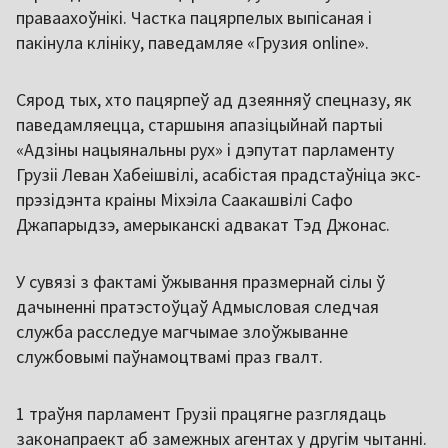
праваахоўнікі. Частка пацярпелых выпісаная і
пакінула клініку, паведамляе «Грузия online».
Сярод тых, хто пацярпеў ад дзеянняў спецназу, як
паведамляецца, старшыня апазіцыйнай партыі
«Адзіны нацыянальны рух» і дэпутат парламенту
Грузіі Леван Хабеішвілі, асабістая прадстаўніца экс-
прэзідэнта краіны Міхэіла Саакашвілі Сафо
Джапарыдзэ, амерыканскі адвакат Тэд Джонас.
У сувязі з фактамі ўжывання празмернай сілы ў
дачыненні пратэстоўцаў Адмысловая следчая
служба расследуе магчымае злоўжыванне
службовымі паўнамоцтвамі праз гвалт.
1 траўня парламент Грузіі працягне разглядаць
законапраект аб замежных агентах у другім чытанні.