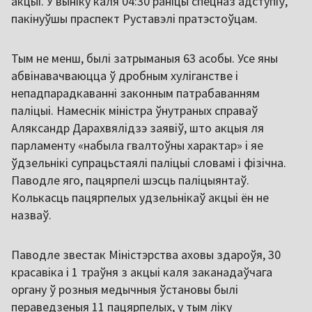
акцыі. У выніку каля 04:30 раніцы спецназ адступіў,
пакінуўшы праспект Руставэлі пратэстоўцам.
Тым не менш, былі затрыманыя 63 асобы. Усе яны
абвінавачваюцца ў дробным хуліганстве і
непадпарадкаванні законным патрабаванням
паліцыі. Намеснік міністра ўнутраных справаў
Аляксандр Дарахвялідзэ заявіў, што акцыя ля
парламенту «набыла гвалтоўны характар» і яе
ўдзельнікі супрацьстаялі паліцыі словамі і фізічна.
Паводле яго, пацярпелі шэсць паліцыянтаў.
Колькасць пацярпелых удзельнікаў акцыі ён не
назваў.
Паводле звестак Міністэрства аховы здароўя, 30
красавіка і 1 траўня з акцыі каля заканадаўчага
органу ў розныя медычныя ўстановы былі
пераведзеныя 11 пацярпелых, у тым ліку