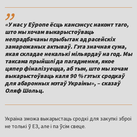
,,
«У нас у Еўропе ёсць кансэнсус наконт таго,
што мы хочам выкарыстоўваць
непрадбачаны прыбытак ад расейскіх
замарожаных актываў. Гэта значная сума,
якая складае некалькі мільярдаў на год. Мы
таксама прыйшлі да пагаднення, якое
цяпер фіналізуецца, аб тым, што мы хочам
выкарыстоўваць каля 90 % гэтых сродкаў
для абаронных мэтаў Украіны», – сказаў
Оляф Шольц.
Украіна зможа выкарыстаць сродкі для закупкі зброі
не толькі ў ЕЗ, але і па ўсім свеце.