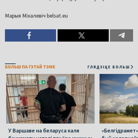
Марыя Міхалевіч belsat.eu
БОЛЬШ ПА ГЭТАЙ ТЭМЕ
ГЛЯДЗІЦЕ БОЛЬШ
У Варшаве на беларуса каля
«Белгідрамет»: