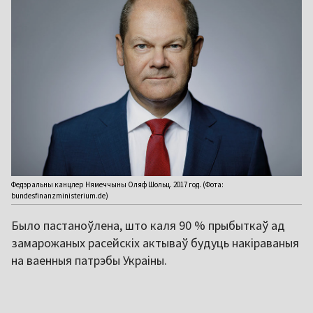
Федэральны канцлер Нямеччыны Оляф Шольц. 2017 год. (Фота:
bundesfinanzministerium.de)
Было пастаноўлена, што каля 90 % прыбыткаў ад
замарожаных расейскіх актываў будуць накіраваныя
на ваенныя патрэбы Украіны.