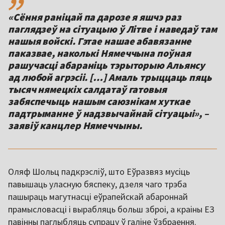
«Сёння раніцай па дарозе я яшчэ раз
паглядзеў на сітуацыю ў Літве і наведаў там
нашыя войскі. Гэтае нашае абавязанне
паказвае, наколькі Нямеччына поўная
рашучасці абараніць тэрыторыю Альянсу
ад любой агрэсіі. […] Амаль трыццаць пяць
тысяч нямецкіх салдатаў гатовыя
забяспечыць нашым саюзнікам хуткае
падтрыманне ў надзвычайнай сітуацыі», –
заявіў канцлер Нямеччыны.
Оляф Шольц падкрэсліў, што Еўразвяз мусіць
павышаць уласную бяспеку, дзеля чаго трэба
пашыраць магутнасці еўрапейскай абароннай
прамысловасці і вырабляць больш зброі, а краіны ЕЗ
павінны паглыбляць супрацу ў галіне ўзбраення.