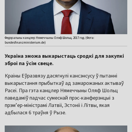
Федэральны канцлер Нямеччыны Оляф Шольц. 2017 год. (Фота:
bundesfinanzministerium.de)
Украіна зможа выкарыстаць сродкі для закупкі
зброі па ўсім свеце.
Краіны Еўразвязу дасягнулі кансэнсусу ў пытанні
выкарыстання прыбыткаў ад замарожаных актываў
Расеі. Пра гэта канцлер Нямеччыны Оляф Шольц
паведаміў падчас сумеснай прэс-канферэнцыі з
прэм’ер-міністрамі Латвіі, Эстоніі і Літвы, якая
адбылася 6 траўня ў Рызе.