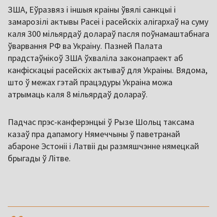
ЗША, Еўразвяз і іншыя краіны ўвялі санкцыі і
замарозілі актывы Расеі і расейскіх алігархаў на суму
каля 300 мільярдаў долараў пасля поўнамаштабнага
ўварвання РФ ва Украіну. Пазней Палата
прадстаўнікоў ЗША ўхваліла законапраект аб
канфіскацыі расейскіх актываў для Украіны. Вядома,
што ў межах гэтай працэдуры Украіна можа
атрымаць каля 8 мільярдаў долараў.
Падчас прэс-канферэнцыі ў Рызе Шольц таксама
казаў пра дапамогу Нямеччыны ў паветранай
абароне Эстоніі і Латвіі ды размяшчэнне нямецкай
брыгады ў Літве.
,,