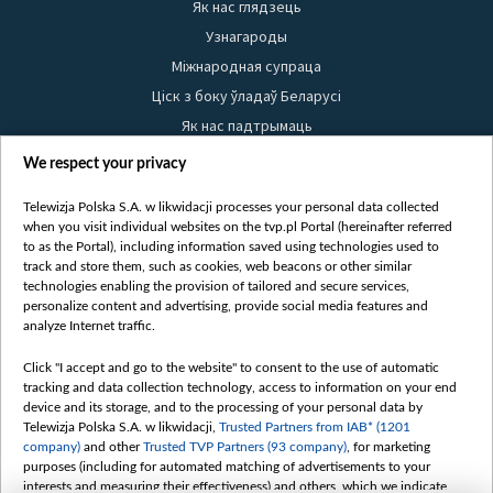
Як нас глядзець
Узнагароды
Міжнародная супраца
Ціск з боку ўладаў Беларусі
Як нас падтрымаць
Правілы выкарыстання матэрыялаў
We respect your privacy
Інфармацыя аб адпраўніку
Telewizja Polska S.A. w likwidacji processes your personal data collected
Бяспека
when you visit individual websites on the tvp.pl Portal (hereinafter referred
Youtube
to as the Portal), including information saved using technologies used to
track and store them, such as cookies, web beacons or other similar
Белсат news
technologies enabling the provision of tailored and secure services,
personalize content and advertising, provide social media features and
Белсат Shorts
analyze Internet traffic.
Белсат Life
Жэстачайшы мульт
Click "I accept and go to the website" to consent to the use of automatic
tracking and data collection technology, access to information on your end
Belsat English
device and its storage, and to the processing of your personal data by
Biełsat PL
Telewizja Polska S.A. w likwidacji,
Trusted Partners from IAB* (1201
company)
and other
Trusted TVP Partners (93 company)
, for marketing
Белсат Now
purposes (including for automated matching of advertisements to your
Белсат History
interests and measuring their effectiveness) and others, which we indicate