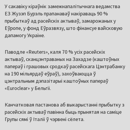
У сакавіку кіраўнік замежнапалітычнага ведамства
ЕЗ Жузэп Бурэль прапанаваў накіраваць 90 %
прыбыткаў ад расейскіх актываў, замарожаных у
Еўропе, у фонд Еўразвязу, што фінансуе вайсковую
дапамогу Украіне.
Паводле «Reuters», каля 70 % усіх расейскіх
актываў, сканцэнтраваных на Захадзе (каштоўных
папераў і грашовых сродкаў расейскага Цэнтрабанку
на 190 мільярдаў еўраў), захоўваюцца ў
цэнтральным дэпазітарыі каштоўных папераў
«Euroclear» у Бельгіі.
Канчатковая пастанова аб выкарыстанні прыбытку з
расейскіх актываў павінна быць прынятая на саміце
Групы сямі ў Італіі ў чэрвені сёлета.