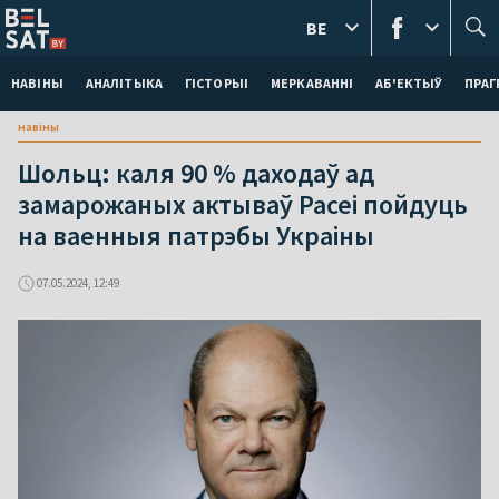
BE
НАВІНЫ
АНАЛІТЫКА
ГІСТОРЫІ
МЕРКАВАННI
АБ'ЕКТЫЎ
ПРАГ
навіны
Шольц: каля 90 % даходаў ад
замарожаных актываў Расеі пойдуць
на ваенныя патрэбы Украіны
07.05.2024, 12:49