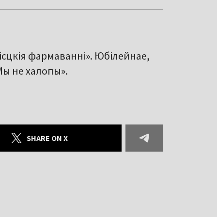
місцкія фармаванні». Юбілейнае,
«Мы не халопы».
SHARE ON X