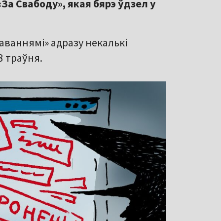
«За Свабоду», якая бярэ ўдзел у
аваннямі» адразу некалькі
3 траўня.