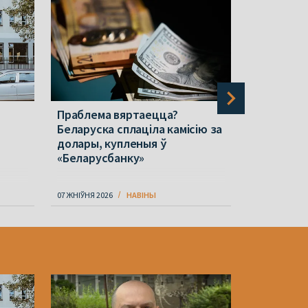
Праблема вяртаецца?
«Каб пад
Беларуска сплаціла камісію за
пісьменні
долары, купленыя ў
прэмія Е
«Беларусбанку»
07 ЖНІЎНЯ 2026
НАВІНЫ
07 ЖНІЎНЯ 202