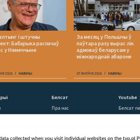
алтынг і штучны
За месяц у Польшчы ў
лект: Бабарыка распачаў
паўтара разу вырас лік
ес у Нямеччыне
адмоваў беларусам у
міжнароднай абароне
НЯ 2026
НАВІНЫ
07 ЖНІЎНЯ 2026
НАВІНЫ
рыі
Белсат
Youtube
ы
Пра нас
Белсат n
Кантакты
Белсат Sh
ванні
Місія
Белсат Li
н
Каштоўнасці «Белсату»
Жэстачай
ata collected when you visit individual websites on the tvp.pl Por