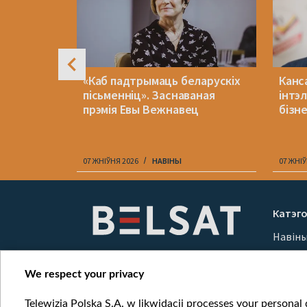
«Каб падтрымаць беларускіх
Канс
адоў у
пісьменніц». Заснаваная
інтэ
прэмія Евы Вежнавец
бізн
07 ЖНІЎНЯ 2026
НАВІНЫ
07 ЖНІЎ
Item
1
Катэго
of
Навін
10
Вайна
Мерка
We respect your privacy
Онлай
Telewizja Polska S.A. w likwidacji processes your personal d