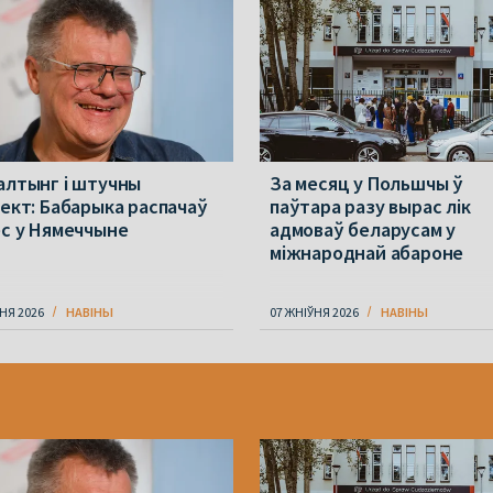
алтынг і штучны
За месяц у Польшчы ў
лект: Бабарыка распачаў
паўтара разу вырас лік
ес у Нямеччыне
адмоваў беларусам у
міжнароднай абароне
НЯ 2026
НАВІНЫ
07 ЖНІЎНЯ 2026
НАВІНЫ