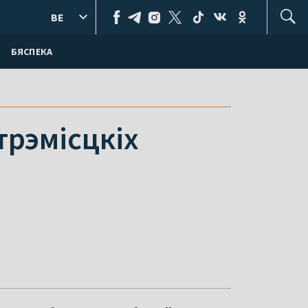
BE
БЯСПЕКА
трэмісцкіх