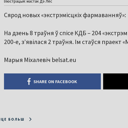
Ілюстрацыя: мастак Дэ Лёс
Сярод новых «экстрэмісцкіх фармаванняў»:
На дзень 8 траўня ў спісе КДБ – 204 «экстрэ
200-е, з’явілася 2 траўня. Ім стаўся праект 
Марыя Міхалевіч belsat.eu
SHARE ON FACEBOOK
ІЦЕ БОЛЬШ