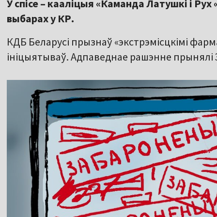
У спісе – кааліцыя «Каманда Латушкі і Рух 
выбарах у КР.
КДБ Беларусі прызнаў «экстрэмісцкімі фарм
ініцыятываў. Адпаведнае рашэнне прынялі 