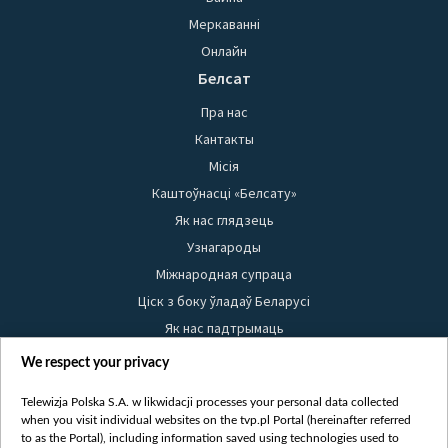
Меркаванні
Онлайн
Белсат
Пра нас
Кантакты
Місія
Каштоўнасці «Белсату»
Як нас глядзець
Узнагароды
Міжнародная супраца
Ціск з боку ўладаў Беларусі
Як нас падтрымаць
Правілы выкарыстання матэрыялаў
We respect your privacy
Інфармацыя аб адпраўніку
Telewizja Polska S.A. w likwidacji processes your personal data collected
Бяспека
when you visit individual websites on the tvp.pl Portal (hereinafter referred
Youtube
to as the Portal), including information saved using technologies used to