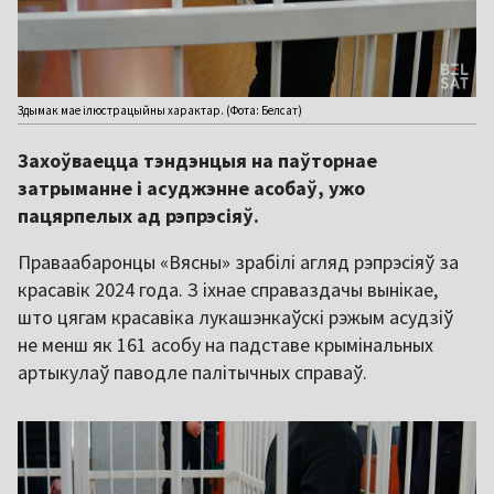
Здымак мае ілюстрацыйны характар. (Фота: Белсат)
Захоўваецца тэндэнцыя на паўторнае
затрыманне і асуджэнне асобаў, ужо
пацярпелых ад рэпрэсіяў.
Праваабаронцы «Вясны» зрабілі агляд рэпрэсіяў за
красавік 2024 года. З іхнае справаздачы вынікае,
што цягам красавіка лукашэнкаўскі рэжым асудзіў
не менш як 161 асобу на падставе крымінальных
артыкулаў паводле палітычных справаў.