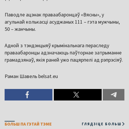
Паводле ацэнак праваабаронцаў «Вясны», у
агульнай колькасці асуджаных 111 – гэта мужчыны,
50 – жанчыны.
Адной з тэндэнцыяў крымінальнага пераследу
праваабаронцы адзначаюць паўторнае затрыманне
грамадзянаў, якія раней ужо пацярпелі ад рэпрэсіяў.
Раман Шавель belsat.eu
БОЛЬШ ПА ГЭТАЙ ТЭМЕ
ГЛЯДЗІЦЕ БОЛЬШ