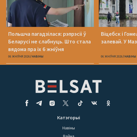
Польшча пагадзілася: рэпрэсіі ў
Віцебск і Гоме
Беларусі не слабнуць. Што стала
залевай. У Ма
вядома пра іх 6 жніўня
06 ЖНІЎНЯ 2026
НАВІНЫ
06 ЖНІЎНЯ 2026
НАВІНЫ
Катэгорыі
Навіны
Вайна