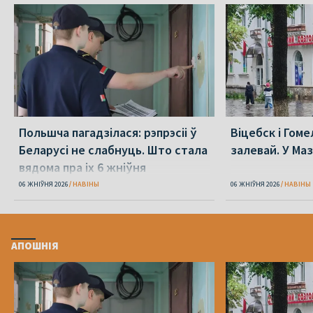
Польшча пагадзілася: рэпрэсіі ў
Віцебск і Гоме
Беларусі не слабнуць. Што стала
залевай. У Ма
вядома пра іх 6 жніўня
06 ЖНІЎНЯ 2026
НАВІНЫ
06 ЖНІЎНЯ 2026
НАВІНЫ
АПОШНІЯ