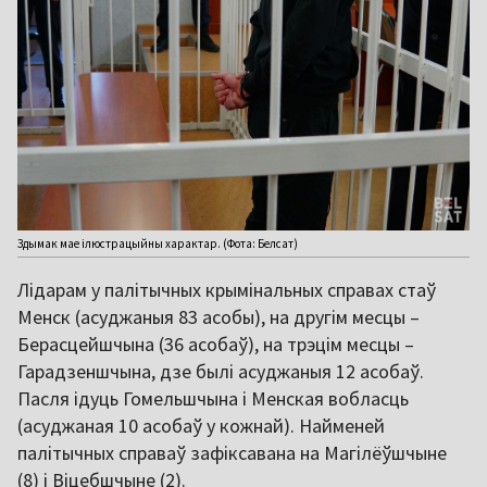
Здымак мае ілюстрацыйны характар. (Фота: Белсат)
Лідарам у палітычных крымінальных справах стаў
Менск (асуджаныя 83 асобы), на другім месцы –
Берасцейшчына (36 асобаў), на трэцім месцы –
Гарадзеншчына, дзе былі асуджаныя 12 асобаў.
Пасля ідуць Гомельшчына і Менская вобласць
(асуджаная 10 асобаў у кожнай). Найменей
палітычных справаў зафіксавана на Магілёўшчыне
(8) і Віцебшчыне (2).