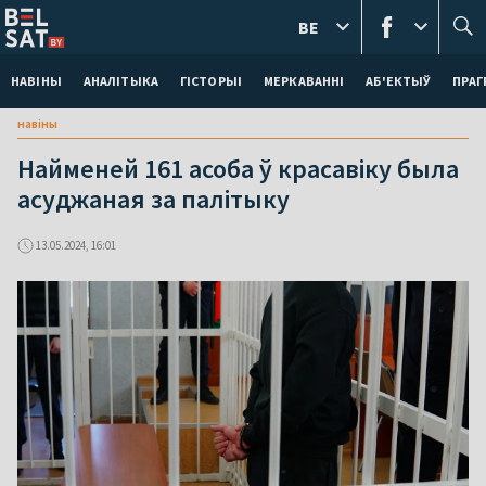
BE
НАВІНЫ
АНАЛІТЫКА
ГІСТОРЫІ
МЕРКАВАННI
АБ'ЕКТЫЎ
ПРАГ
навіны
Найменей 161 асоба ў красавіку была
асуджаная за палітыку
13.05.2024, 16:01