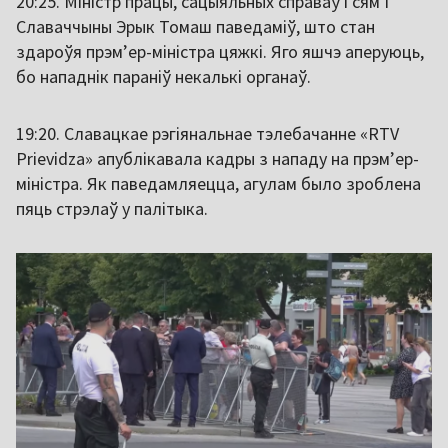
20:25. Міністр працы, сацыяльных справаў і сям’і
Славаччыны Эрык Томаш паведаміў, што стан
здароўя прэмʼер-міністра цяжкі. Яго яшчэ аперуюць,
бо нападнік параніў некалькі органаў.
19:20. Славацкае рэгіянальнае тэлебачанне «RTV
Prievidza» апублікавала кадры з нападу на прэм’ер-
міністра. Як паведамляецца, агулам было зроблена
пяць стрэлаў у палітыка.