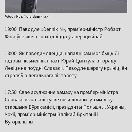
Робэрт Фіца. (Фота: dennikn.sk)
19:00. Паводле «Denník N», прэм’ер-міністр Робэрт
Фіца ўсё яшчэ знаходзіцца ў аперацыйнай.
18:00. Як паведамляецца, нападнікам мог быць 71-
гадовы пісьменнік і паэт Юрай Цынтула з гораду
Левіцэ на поўдні Славакіі. Паводле шэрагу крыніц, ён
страляў з легальнага пісталету.
17:50. Сваё асуджэнне замаху на прэм’ер-міністра
Славакіі выказалі сусветныя лідары, у тым ліку
старшыня Еўракамісіі, прэзідэнты Польшчы, Украіны,
Чэхіі, прэм’ер-міністры Вялікай Брытаніі і
Вугоршчыны.