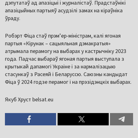
дэпутатаў ад апазіцыі і журналістаў. Прадстаўнікі
апазіцыйных партыяў асудзілі замах на кіраўніка
ўраду.
Робэрт Фіца стаў прэмʼер-міністрам, калі ягоная
партыя «Кірунак – сацыяльная дэмакратыя»
атрымала перамогу на выбарах у кастрычніку 2023
года. Падчас выбараў ягоная партыя выступала з
крытыкай дапамогі Украіне і за нармалізацыю
стасункаў з Расеяй і Беларуссю. Саюзны кандыдат
Фіца ў 2024 годзе перамог і на прэзідэнцкіх выбарах.
Якуб Хруст belsat.eu