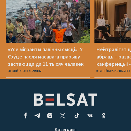
«Усе мігранты павінны сысці». У
Нейтралітэт ц
Сэўце пасля масавага прарыву
абраць – разв
застаюцца да 11 тысяч чалавек
канферэнцыі 
08 ЖНІЎНЯ 2026
НАВІНЫ
08 ЖНІЎНЯ 2026
НАВІНЫ
Катэгорыі