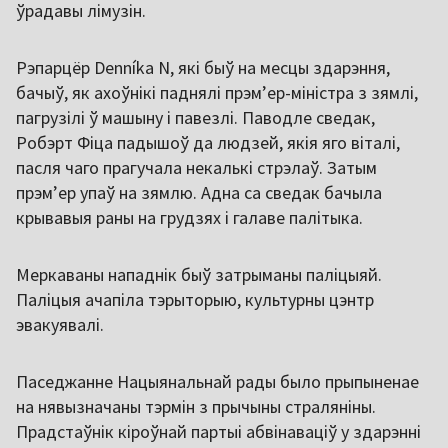
ўрадавы лімузін.
Рэпарцёр Denníka N, які быў на месцы здарэння,
бачыў, як ахоўнікі паднялі прэмʼер-міністра з зямлі,
пагрузілі ў машыну і павезлі. Паводле сведак,
Робэрт Фіца падышоў да людзей, якія яго віталі,
пасля чаго прагучала некалькі стрэлаў. Затым
прэм’ер упаў на зямлю. Адна са сведак бачыла
крывавыя раны на грудзях і галаве палітыка.
Меркаваны нападнік быў затрыманы паліцыяй.
Паліцыя ачапіла тэрыторыю, культурны цэнтр
эвакуявалі.
Паседжанне Нацыянальнай рады было прыпыненае
на нявызначаны тэрмін з прычыны страляніны.
Прадстаўнік кіроўнай партыі абвінаваціў у здарэнні