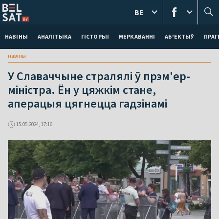
BE
НАВІНЫ
АНАЛІТЫКА
ГІСТОРЫІ
МЕРКАВАННI
АБ'ЕКТЫЎ
ПРАГ
навіны
У Славаччыне стралялі ў прэм'ер-
міністра. Ён у цяжкім стане,
аперацыя цягнецца гадзінамі
15.05.2024, 17:16