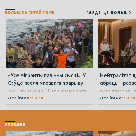
БОЛЬШ ПА ГЭТАЙ ТЭМЕ
ГЛЯДЗІЦЕ БОЛЬШ
«Усе мігранты павінны сысці». У
Нейтралітэт ц
Сэўце пасля масавага прарыву
абраць – разв
застаюцца да 11 тысяч чалавек
канферэнцыі 
08 ЖНІЎНЯ 2026
НАВІНЫ
08 ЖНІЎНЯ 2026
НАВІНЫ
АПОШНІЯ