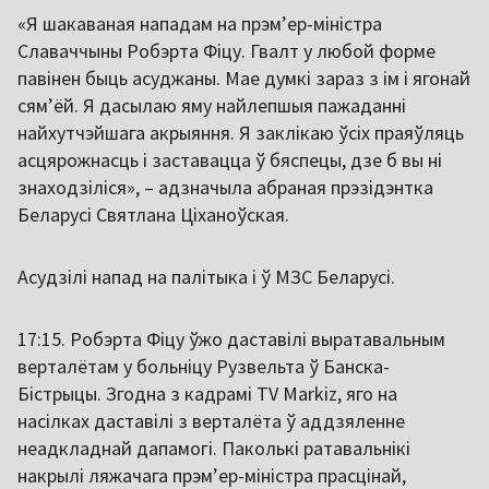
«Я шакаваная нападам на прэмʼер-міністра
Славаччыны Робэрта Фіцу. Гвалт у любой форме
павінен быць асуджаны. Мае думкі зараз з ім і ягонай
сямʼёй. Я дасылаю яму найлепшыя пажаданні
найхутчэйшага акрыяння. Я заклікаю ўсіх праяўляць
асцярожнасць і заставацца ў бяспецы, дзе б вы ні
знаходзіліся», – адзначыла абраная прэзідэнтка
Беларусі Святлана Ціханоўская.
Асудзілі напад на палітыка і ў МЗС Беларусі.
17:15. Робэрта Фіцу ўжо даставілі выратавальным
верталётам у больніцу Рузвельта ў Банска-
Бістрыцы. Згодна з кадрамі TV Markiz, яго на
насілках даставілі з верталёта ў аддзяленне
неадкладнай дапамогі. Паколькі ратавальнікі
накрылі ляжачага прэмʼер-міністра прасцінай,