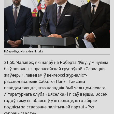
Робэрт Фіца. (Фота: dennikn.sk)
21:50. Чалавек, які напаў на Робэрта Фіцу, у мінулым
быў звязаны з прарасейскай групоўкай «Славацкія
жаўнеры», паведаміў венгерскі журналіст-
расследавальнік Сабальч Паньі. Таксама
паведамляецца, што нападнік быў чальцом левага
літаратурнага клуба «Вясёлка» і пісаў вершы. Восем
гадоў таму ён абвясціў у інтэрнэце, што збірае
подпісы за стварэнне палітычнай партыі «Рух
супраць гвалту».