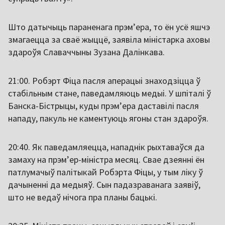
Што датычыць параненага прэмʼера, то ён усё яшчэ
змагаецца за сваё жыццё, заявіла міністарка аховы
здароўя Славаччыны Зузана Далінкава.
21:00. Робэрт Фіца пасля аперацыі знаходзіцца ў
стабільным стане, паведамляюць медыі. У шпіталі ў
Банска-Бістрыцы, куды прэм’ера даставілі пасля
нападу, пакуль не каментуюць ягоны стан здароўя.
20:40. Як паведамляецца, нападнік рыхтаваўся да
замаху на прэм’ер-міністра месяц. Свае дзеянні ён
патлумачыў палітыкай Робэрта Фіцы, у тым ліку ў
дачыненні да медыяў. Сын падазраванага заявіў,
што не ведаў нічога пра планы бацькі.