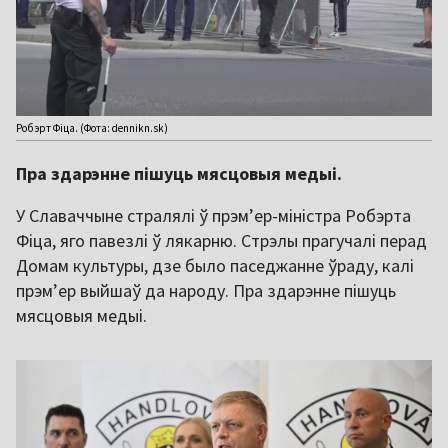
Робэрт Фіца. (Фота: dennikn.sk)
Пра здарэнне пішуць мясцовыя медыі.
У Славаччыне стралялі ў прэм’ер-міністра Робэрта
Фіца, яго павезлі ў лякарню. Стрэлы прагучалі перад
Домам культуры, дзе было паседжанне ўраду, калі
прэм’ер выйшаў да народу. Пра здарэнне пішуць
мясцовыя медыі.