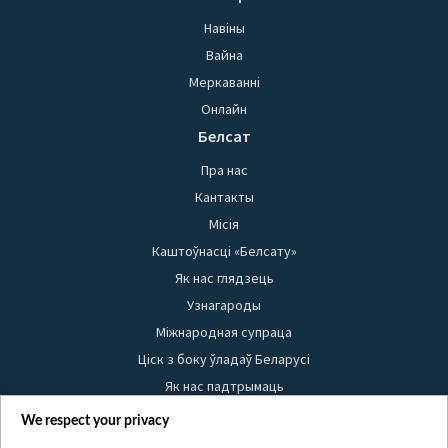
Навіны
Вайна
Меркаванні
Онлайн
Белсат
Пра нас
Кантакты
Місія
Каштоўнасці «Белсату»
Як нас глядзець
Узнагароды
Міжнародная супраца
Ціск з боку ўладаў Беларусі
Як нас падтрымаць
Правілы выкарыстання матэрыялаў
We respect your privacy
Інфармацыя аб адпраўніку