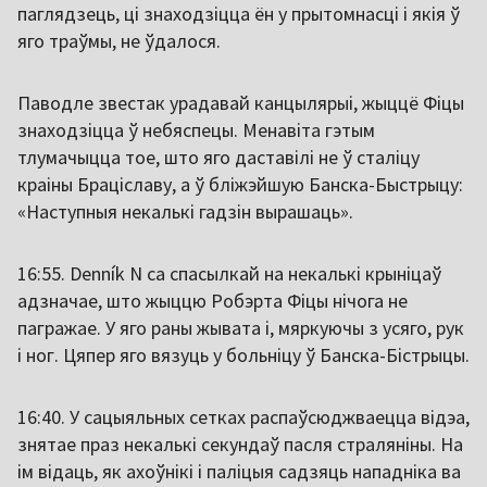
паглядзець, ці знаходзіцца ён у прытомнасці і якія ў
яго траўмы, не ўдалося.
Паводле звестак урадавай канцылярыі, жыццё Фіцы
знаходзіцца ў небяспецы. Менавіта гэтым
тлумачыцца тое, што яго даставілі не ў сталіцу
краіны Браціславу, а ў бліжэйшую Банска-Быстрыцу:
«Наступныя некалькі гадзін вырашаць».
16:55. Denník N са спасылкай на некалькі крыніцаў
адзначае, што жыццю Робэрта Фіцы нічога не
пагражае. У яго раны жывата і, мяркуючы з усяго, рук
і ног. Цяпер яго вязуць у больніцу ў Банска-Бістрыцы.
16:40. У сацыяльных сетках распаўсюджваецца відэа,
знятае праз некалькі секундаў пасля страляніны. На
ім відаць, як ахоўнікі і паліцыя садзяць нападніка ва