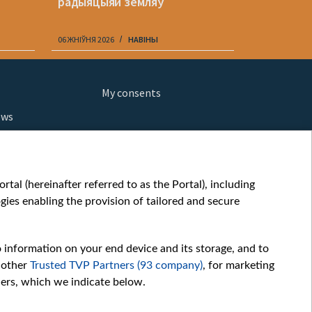
радыяцыяй земляў
гэтым раб
06 ЖНІЎНЯ 2026
НАВІНЫ
06 ЖНІЎНЯ 202
My consents
ews
orts
fe
шы мульт
tal (hereinafter referred to as the Portal), including
glish
ies enabling the provision of tailored and secure
ow
story
o information on your end device and its storage, and to
sic
 other
Trusted TVP Partners (93 company)
, for marketing
oc
hers, which we indicate below.