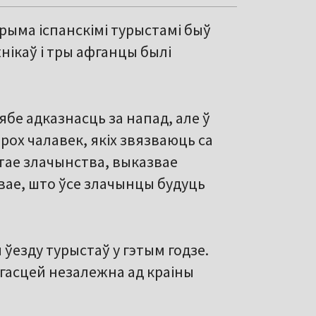
трыма іспанскімі турыстамі быў
ікаў і тры афганцы былі
ябе адказнасць за напад, але ў
рох чалавек, якіх звязваюць са
этае злачынства, выказвае
івае, што ўсе злачынцы будуць
 ўезду турыстаў у гэтым годзе.
 гасцей незалежна ад краіны