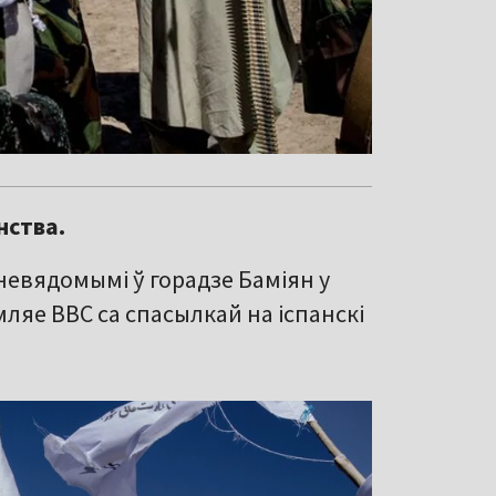
нства.
невядомымі ў горадзе Баміян у
ляе BBC са спасылкай на іспанскі