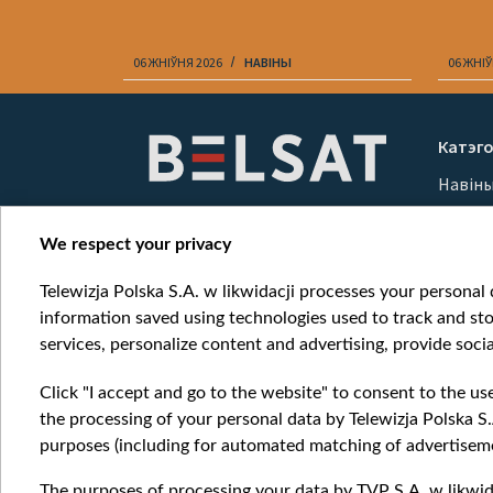
06 ЖНІЎНЯ 2026
НАВІНЫ
06 ЖНІЎ
Item
1
Катэго
of
Навін
10
Вайна
Мерка
We respect your privacy
Онлай
Telewizja Polska S.A. w likwidacji processes your personal d
information saved using technologies used to track and sto
services, personalize content and advertising, provide socia
Click "I accept and go to the website" to consent to the us
the processing of your personal data by Telewizja Polska S.
purposes (including for automated matching of advertiseme
The purposes of processing your data by TVP S.A. w likwida