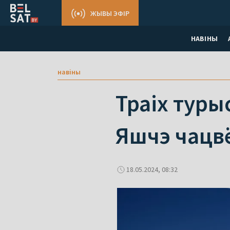
ЖЫВЫ ЭФІР
НАВІНЫ
навіны
Траіх турыс
Яшчэ чацв
18.05.2024, 08:32