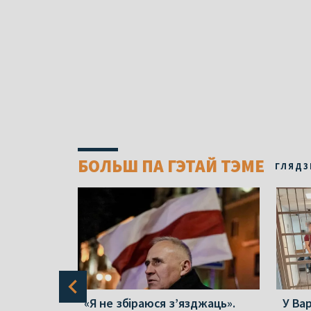
БОЛЬШ ПА ГЭТАЙ ТЭМЕ
ГЛЯДЗ
цы
«Я не збіраюся з’язджаць».
У Ва