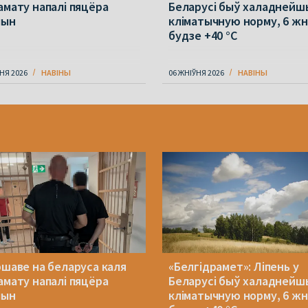
амату напалі пяцёра
Беларусі быў халаднейш
чын
кліматычную норму, 6 жн
будзе +40 °С
НЯ 2026
НАВІНЫ
06 ЖНІЎНЯ 2026
НАВІНЫ
ршаве на беларуса каля
«Белгідрамет»: Ліпень у
амату напалі пяцёра
Беларусі быў халаднейш
чын
кліматычную норму, 6 жн