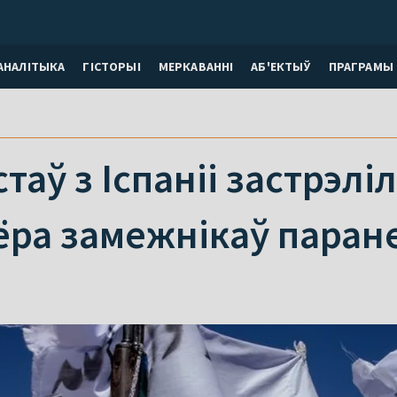
АНАЛІТЫКА
ГІСТОРЫІ
МЕРКАВАННI
АБ'ЕКТЫЎ
ПРАГРАМЫ
таў з Іспаніі застрэлі
ёра замежнікаў паран