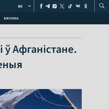
BE
БЯСПЕКА
лі ў Афганістане.
еныя