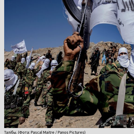
Талібы. (Фота: Pascal Maitre / Panos Pictures)