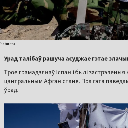
Pictures)
Урад талібаў рашуча асуджае гэтае злачы
Трое грамадзянаў Іспаніі былі застрэленыя 
цэнтральным Афганістане. Пра гэта паведам
ўрад.