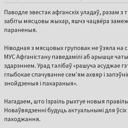
Паводле звестак афганскіх уладаў, разам з 
забіты мясцовы жыхар, яшчэ чацвёра замежн
параненыя.
Ніводная з мясцовых груповак не ўзяла на с
МУС Афганістану паведамілі аб арышце чаты
здарэннем. Урад талібаў «рашуча асуджае г
глыбокае спачуванне сем’ям ахвяр і запэўн
знойдзеныя і пакараныя».
Нагадаем, што Ізраіль рыхтуе новыя правілы
Новаўвядзенні будуць актуальнымі для ўсіх
паходжання.