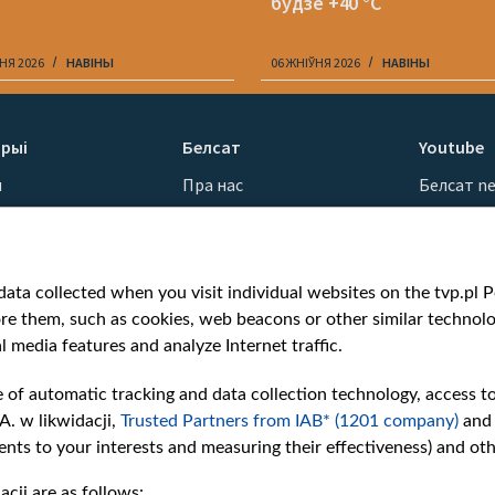
будзе +40 °С
НЯ 2026
НАВІНЫ
06 ЖНІЎНЯ 2026
НАВІНЫ
рыі
Белсат
Youtube
ы
Пра нас
Белсат n
Кантакты
Белсат Sh
ванні
Місія
Белсат Li
н
Каштоўнасці «Белсату»
Жэстачай
ata collected when you visit individual websites on the tvp.pl Por
Як нас глядзець
Belsat En
re them, such as cookies, web beacons or other similar technolog
Узнагароды
Biełsat PL
l media features and analyze Internet traffic.
Міжнародная супраца
Белсат N
Ціск з боку ўладаў
Белсат Hi
e of automatic tracking and data collection technology, access t
Беларусі
Белсат Mu
A. w likwidacji,
Trusted Partners from IAB* (1201 company)
and
Як нас падтрымаць
Белсат D
nts to your interests and measuring their effectiveness) and ot
Правілы выкарыстання
cji are as follows: