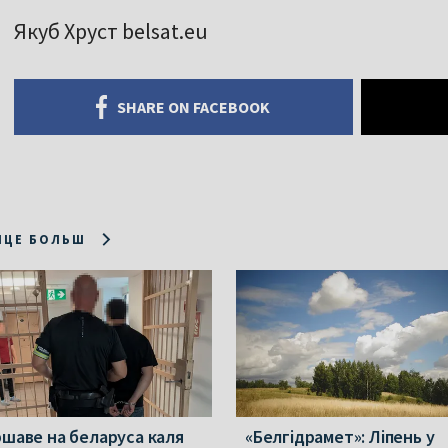
Якуб Хруст belsat.eu
SHARE ON FACEBOOK
ІЦЕ БОЛЬШ
ршаве на беларуса каля
«Белгідрамет»: Ліпень у