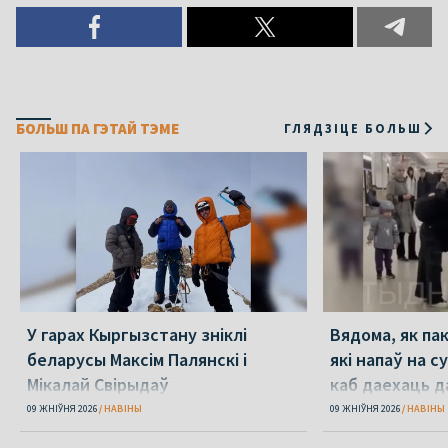
БОЛЬШ ПА ГЭТАЙ ТЭМЕ
ГЛЯДЗІЦЕ БОЛЬШ
У гарах Кыргызстану зніклі
Вядома, як па
беларусы Максім Палянскі і
які напаў на с
Мікалай Свірыдаў
каб даехаць д
09 ЖНІЎНЯ 2026
НАВІНЫ
09 ЖНІЎНЯ 2026
НАВІНЫ