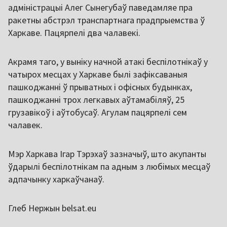
адміністрацыі Алег Сынегубаў паведамляе пра
ракетны абстрэл транспартнага прадпрыемства ў
Харкаве. Пацярпелі два чалавекі.
Акрамя таго, у выніку начной атакі беспілотнікаў у
чатырох месцах у Харкаве былі зафіксаваныя
пашкоджанні ў прыватных і офісных будынках,
пашкоджанні трох легкавых аўтамабіляў, 25
грузавікоў і аўтобусаў. Агулам пацярпелі сем
чалавек.
Мэр Харкава Ігар Тэрэхаў зазначыў, што акупанты
ўдарылі беспілотнікам па адным з любімых месцаў
адпачынку харкаўчанаў.
Глеб Нержын belsat.eu