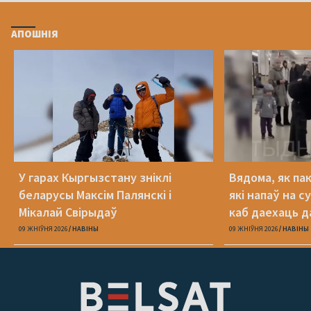
АПОШНІЯ
У гарах Кыргызстану зніклі
Вядома, як па
беларусы Максім Палянскі і
які напаў на с
Мікалай Свірыдаў
каб даехаць д
09 ЖНІЎНЯ 2026
НАВІНЫ
09 ЖНІЎНЯ 2026
НАВІНЫ