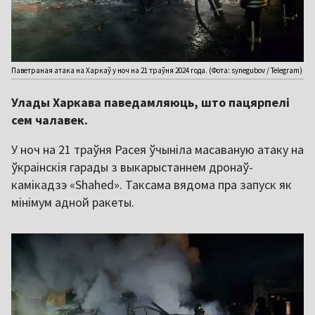
Паветраная атака на Харкаў у ноч на 21 траўня 2024 года. (Фота: synegubov / Telegram)
Улады Харкава паведамляюць, што пацярпелі
сем чалавек.
У ноч на 21 траўня Расея ўчыніла масаваную атаку на
ўкраінскія гарады з выкарыстаннем дронаў-
камікадзэ «Shahed». Таксама вядома пра запуск як
мінімум адной ракеты.