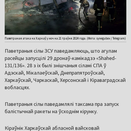
Паветраная атака на Харкаў у ноч на 21 траўня 2024 года. (Фота: synegubov / Telegram)
Паветраныя сілы ЗСУ паведамляюць, што агулам
расейцы запусцілі 29 дронаў-камікадзэ «Shahed-
131/136». 28 з іх былі знішчаныя сіламі СПА ў
Адэскай, Мікалаеўскай, Днепрапятроўскай,
Харкаўскай, Чаркаскай, Херсонскай і Кіраваградскай
вобласцях.
Паветраныя сілы паведамлялі таксама пра запуск
балістычнай ракеты на ўсходнім кірунку.
Кіраўнік Харкаўскай абласной вайсковай