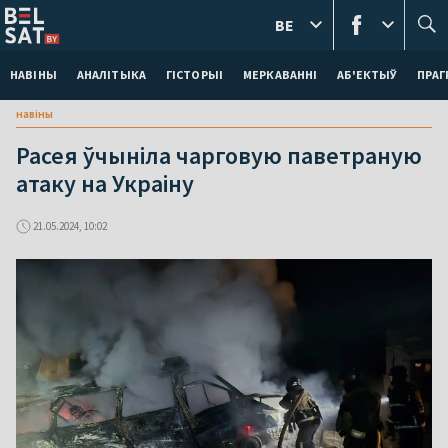
BE
НАВІНЫ
АНАЛІТЫКА
ГІСТОРЫІ
МЕРКАВАННI
АБ'ЕКТЫЎ
ПРАГ
навіны
Расея ўчыніла чарговую паветраную
атаку на Украіну
21.05.2024, 10:02