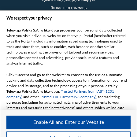
Як нас падтрымаць
Правілы выкарыстання матэрыялаў
We respect your privacy
Інфармацыя аб адпраўніку
Telewizja Polska S.A. w likwidacji processes your personal data collected
Бяспека
when you visit individual websites on the tvp.pl Portal (hereinafter referred
Youtube
to as the Portal), including information saved using technologies used to
track and store them, such as cookies, web beacons or other similar
Белсат news
technologies enabling the provision of tailored and secure services,
personalize content and advertising, provide social media features and
Белсат Shorts
analyze Internet traffic.
Белсат Life
Click "I accept and go to the website" to consent to the use of automatic
Жэстачайшы мульт
tracking and data collection technology, access to information on your end
Belsat English
device and its storage, and to the processing of your personal data by
Telewizja Polska S.A. w likwidacji,
Trusted Partners from IAB* (1201
Biełsat PL
company)
and other
Trusted TVP Partners (93 company)
, for marketing
Белсат Now
purposes (including for automated matching of advertisements to your
interests and measuring their effectiveness) and others, which we indicate
Белсат History
below.
Белсат Music
Enable All and Enter our Website
The purposes of processing your data by TVP S.A. w likwidacji are as
Белсат Doc
follows:
My consents
Store and/or access information on a device