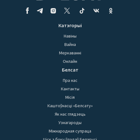
Катэгорыі
Навіны
Вайна
Меркаванні
Онлайн
Белсат
Пра нас
Кантакты
Місія
Каштоўнасці «Белсату»
Як нас глядзець
Узнагароды
Міжнародная супраца
Ціск з боку ўладаў Беларусі