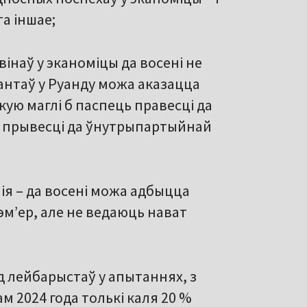
а іншае;
вінаў у эканоміцы да восені не
нтаў у Руанду можа аказацца
ую маглі б паспець правесці да
 б прывесці да ўнутрыпартыйнай
нія – да восені можа адбыцца
м’ер, але не ведаюць нават
д лейбарыстаў у апытаннях, з
м 2024 года толькі каля 20 %