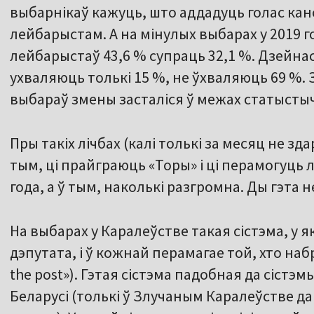
выбарнікаў кажуць, што аддадуць голас кан
лейбарыстам. А на мінулых выбарах у 2019 
лейбарыстаў 43,6 % супраць 32,1 %. Дзейна
ухваляюць толькі 15 %, не ўхваляюць 69 %.
выбараў змены засталіся ў межах статыстыч
Пры такіх лічбах (калі толькі за месяц не зд
тым, ці прайграюць «Торы» і ці перамогуць
года, а ў тым, наколькі разгромна. Ды гэта 
На выбарах у Каралеўстве такая сістэма, у 
дэпутата, і ў кожнай перамагае той, хто набр
the post»). Гэтая сістэма падобная да сістэ
Беларусі (толькі ў Злучаным Каралеўстве да