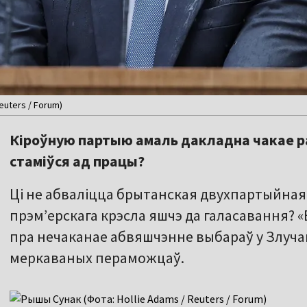
euters / Forum)
Кіроўную партыю амаль дакладна чакае раз
стаміўся ад працы?
Ці не абваліцца брытанская двухпартыйная сі
прэм’ерскага крэсла яшчэ да галасавання? 
пра нечаканае абвяшчэнне выбараў у Злуча
меркаваных пераможцаў.