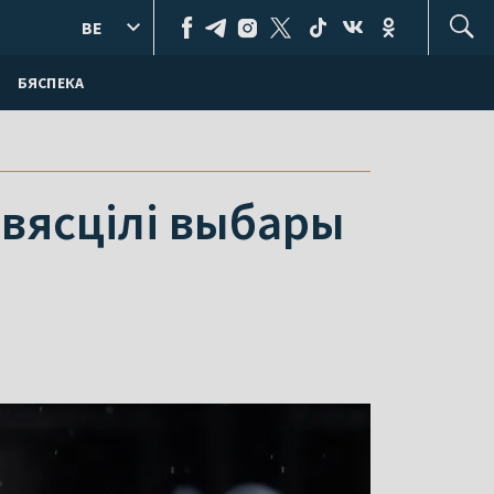
BE
БЯСПЕКА
вясцілі выбары