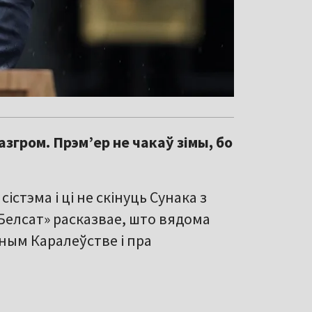
гром. Прэм’ер не чакаў зімы, бо
стэма і ці не скінуць Сунака з
«Белсат» расказвае, што вядома
ным Каралеўстве і пра