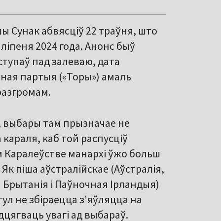
ы Сунак абвясціў 22 траўня, што
іпеня 2024 года. Анонс быў
тупаў пад залеваю, дата
ўная партыя («Торы») амаль
разгромам.
, выбары там прызначае не
а караля, каб той распусціў
ным Каралеўстве манархі ўжо больш
 Як піша аўстралійскае (Аўстралія,
я Брытанія і Паўночная Ірландыя)
ул не збіраецца з’яўляцца на
дцягваць увагі ад выбараў.