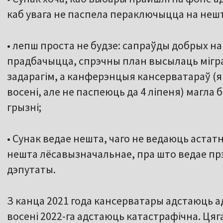
каб увага не паспела пераключыцца на нешт
• лепш проста не будзе: сапраўды добрых на
прадбачыцца, спрэчны план высылаць мігра
задарагім, а канферэнцыя кансерватараў (як
восені, але не паспеюць да 4 ліпеня) магла
грызні;
• Сунак ведае нешта, чаго не ведаюць астат
нешта лёсавызначальнае, пра што ведае прэ
дэпутаты.
З канца 2021 года кансерватары адстаюць а
восені 2022-га адстаюць катастрафічна. Цяга