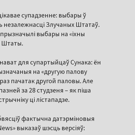
цікавае супадзенне: выбары ў
ь незалежнасці Злучаных Штатаў.
прызначылі выбары на «іхны
а Штаты.
ават для супартыйцаў Сунака: ён
ызначаныя на «другую палову
якраз пачатак другой паловы. Але
азней за 28 студзеня – як піша
стрычніку ці лістападзе.
 абвясціў фактычна датэрміновыя
ews» выказаў шэсць версіяў: