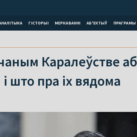
АНАЛІТЫКА
ГІСТОРЫІ
МЕРКАВАННI
АБ'ЕКТЫЎ
ПРАГРАМЫ
учаным Каралеўстве аб
 і што пра іх вядома