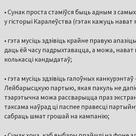
• Сунак проста стаміўся быць адным з самы
у гісторыі Каралеўства (гэтак кажуць нават
• гэта мусіць здзівіць крайне правую апазі
даць ёй часу падрыхтавацца, а можа, нават 
колькасці кандыдатаў;
• гэта мусіць здзівіць галоўных канкурэнта
Лейбарысцкую партыю, якая пакуль не дапіс
тэарэтычна можа рассварыцца праз экстра
таксама наўрад ці паспее правесці партый
сабраць шмат грошай на кампанію;
• Сунак хоча, каб выбары прайшлі на фоне а