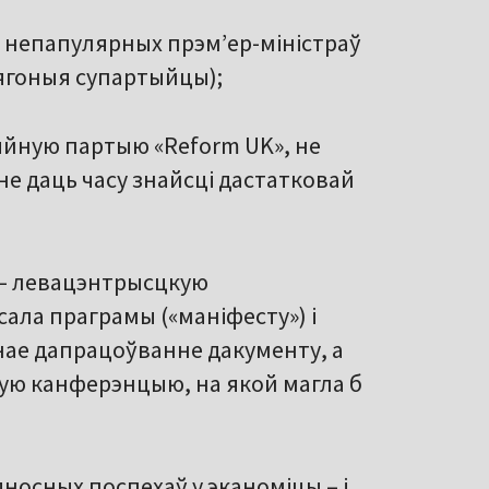
х непапулярных прэм’ер-міністраў
 ягоныя супартыйцы);
цыйную партыю «Reform UK», не
не даць часу знайсці дастатковай
ў – левацэнтрысцкую
ала праграмы («маніфесту») і
нае дапрацоўванне дакументу, а
ную канферэнцыю, на якой магла б
дносных поспехаў у эканоміцы – і