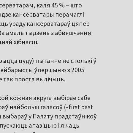
серватарам, каля 45 % – што
годзе кансерватары перамаглі
сць ураду кансерватараў цяпер
 За амаль тыдзень з абвяшчэння
най хібнасці.
арыцца цуду) пытанне не столькі ў
 лейбарысты ўпершыню з 2005
не так проста вылічыць.
якой кожная акруга выбірае сабе
аў найбольш галасоў («first past
мы выбараў у Палату прадстаўнікоў
пускаюць апазіцыю і лічаць