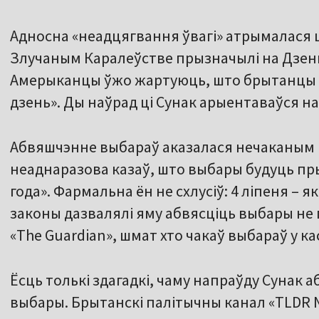
Адносна «неадцягвання ўвагі» атрымалася 
Злучаным Каралеўстве прызначылі на Дзен
Амерыканцы ўжо жартуюць, што брытанцы 
дзень». Ды наўрад ці Сунак арыентаваўся н
Абвяшчэнне выбараў аказалася нечаканым н
неаднаразова казаў, што выбары будуць пр
года». Фармальна ён не схлусіў: 4 ліпеня – 
законы дазвалялі яму абвясціць выбары не п
«The Guardian», шмат хто чакаў выбараў у ка
Ёсць толькі здагадкі, чаму напраўду Сунак
выбары. Брытанскі палітычны канал «TLDR N