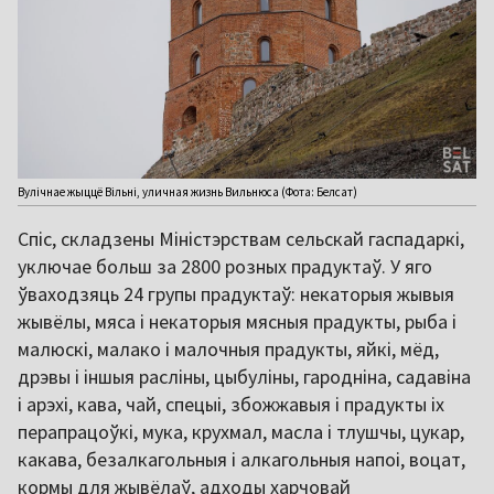
Вулічнае жыццё Вільні, уличная жизнь Вильнюса (Фота: Белсат)
Спіс, складзены Міністэрствам сельскай гаспадаркі,
уключае больш за 2800 розных прадуктаў. У яго
ўваходзяць 24 групы прадуктаў: некаторыя жывыя
жывёлы, мяса і некаторыя мясныя прадукты, рыба і
малюскі, малако і малочныя прадукты, яйкі, мёд,
дрэвы і іншыя расліны, цыбуліны, гародніна, садавіна
і арэхі, кава, чай, спецыі, збожжавыя і прадукты іх
перапрацоўкі, мука, крухмал, масла і тлушчы, цукар,
какава, безалкагольныя і алкагольныя напоі, воцат,
кормы для жывёлаў, адходы харчовай