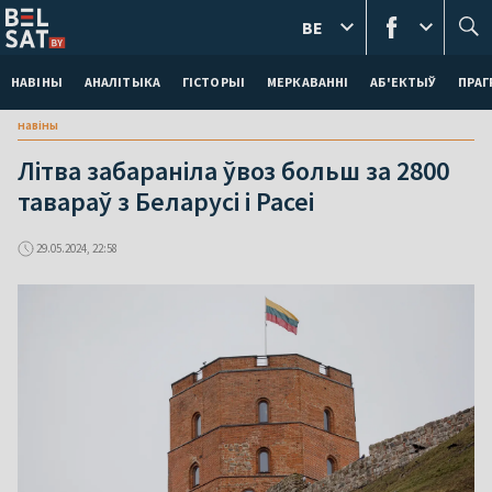
BE
НАВІНЫ
АНАЛІТЫКА
ГІСТОРЫІ
МЕРКАВАННI
АБ'ЕКТЫЎ
ПРАГ
навіны
Літва забараніла ўвоз больш за 2800
тавараў з Беларусі і Расеі
29.05.2024, 22:58