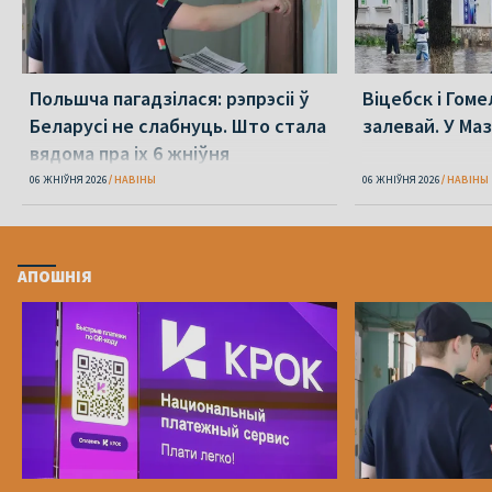
Польшча пагадзілася: рэпрэсіі ў
Віцебск і Гоме
Беларусі не слабнуць. Што стала
залевай. У Ма
вядома пра іх 6 жніўня
06 ЖНІЎНЯ 2026
НАВІНЫ
06 ЖНІЎНЯ 2026
НАВІНЫ
АПОШНІЯ