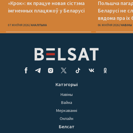
«Крок»: як працуе новая сістэма
Польшча пагадз
імгненных плацяжоў у Беларусі
Беларусі не с
вядома пра іх 
07 ЖНІЎНЯ 2026
АНАЛІТЫКА
06 ЖНІЎНЯ 2026
НАВІНЫ
Катэгорыі
Навіны
Вайна
Меркаванні
Онлайн
Белсат