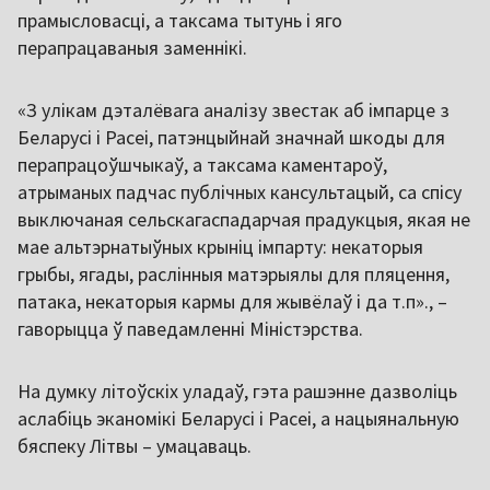
прамысловасці, а таксама тытунь і яго
перапрацаваныя заменнікі.
«З улікам дэталёвага аналізу звестак аб імпарце з
Беларусі і Расеі, патэнцыйнай значнай шкоды для
перапрацоўшчыкаў, а таксама каментароў,
атрыманых падчас публічных кансультацый, са спісу
выключаная сельскагаспадарчая прадукцыя, якая не
мае альтэрнатыўных крыніц імпарту: некаторыя
грыбы, ягады, раслінныя матэрыялы для пляцення,
патака, некаторыя кармы для жывёлаў і да т.п»., –
гаворыцца ў паведамленні Міністэрства.
На думку літоўскіх уладаў, гэта рашэнне дазволіць
аслабіць эканомікі Беларусі і Расеі, а нацыянальную
бяспеку Літвы – умацаваць.