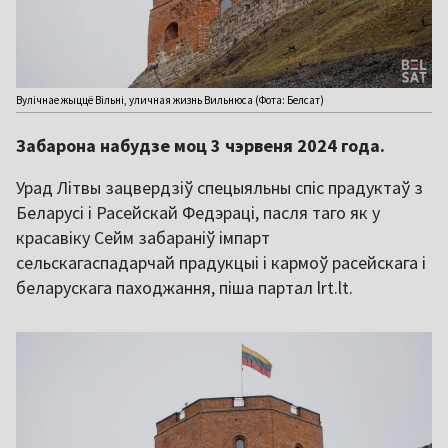
Вулічнае жыццё Вільні, уличная жизнь Вильнюса (Фота: Белсат)
Забарона набудзе моц 3 чэрвеня 2024 года.
Урад Літвы зацвердзіў спецыяльны спіс прадуктаў з
Беларусі і Расейскай Федэраці, пасля таго як у
красавіку Сейм забараніў імпарт
сельскагаспадарчай прадукцыі і кармоў расейскага і
беларускага паходжання, піша партал lrt.lt.