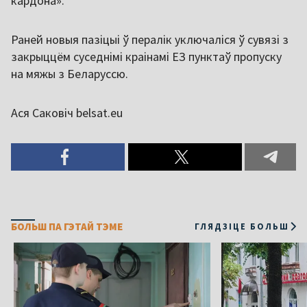
кардона».
Раней новыя пазіцыі ў пералік уключаліся ў сувязі з
закрыццём суседнімі краінамі ЕЗ пунктаў пропуску
на мяжы з Беларуссю.
Ася Саковіч belsat.eu
БОЛЬШ ПА ГЭТАЙ ТЭМЕ
ГЛЯДЗІЦЕ БОЛЬШ