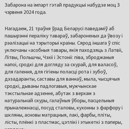
Забарона на імпарт гэтай прадукцыі набудзе моц 3
чэрвеня 2024 года.
Нагадаем, 21 траўня ўрад Беларусі паведаміў аб
пашырэнні пераліку тавараў, забароненых да ўвозу і
рэалізацыі на тэрыторыі краіны. Сярод іншага ў спіс
уключаны «асобныя тавары, якія паходзяць з Латвіі,
Літвы, Польшчы, Чэхіі і Эстоніі: піва, зброджаныя
напоі, сродкі для догляду за скурай, для валасоў,
для галення, для гігіены поласці рота і зубоў,
дэзадаранты, саставы для ваннаў, мыла, чысцячыя
сродкі, дываны падлогавыя, мужчынскае
тэкстыльнае адзенне, абутак з верхам з
натуральнай скуры, галаўныя ўборы, пасцельныя
прыналежнасці, посуд сталовы, кухонны з фарфору і
шкляны, асновы матрацныя, лакі, фарбы, пліты,
лісты, плёнкі з пластмас, цэтлікі і этыкеткі з паперы,