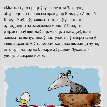
«Мы рыхтуем працоўную сілу для Захаду», –
абураецца генеральны пракурор Беларусі Андрэй
Швед. Маўляў, зашмат гадзінаў у школах
адводзіцца на замежныя мовы. У Горадні
дырэктараў школаў здымаюць з пасадаў, калі
зашмат іх выпускнікоў паступае ва ўніверсітэты ў
іншыя краіны. А ў тэлеграм-каналах шырацца чуткі,
што для маладых беларусаў рэжым Лукашэнкі
ўвогуле закрые межы.