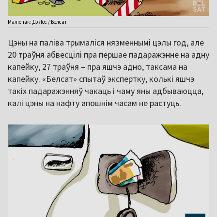
Малюнак: Дэ Лёс / Белсат
Цэны на паліва трымаліся нязменнымі цэлы год, але
20 траўня абвесцілі пра першае падаражэнне на адну
капейку, 27 траўня – пра яшчэ адно, таксама на
капейку. «Белсат» спытаў экспертку, колькі яшчэ
такіх падаражэнняў чакаць і чаму яны адбываюцца,
калі цэны на нафту апошнім часам не растуць.