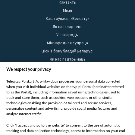
Кантакты
Місія
Каштоўнасці «Белсату»
Як нас глядзець
Узнагароды
Міжнародная супраца
Ціск з боку ўладаў Беларусі
Як нас падтрымаць
Правілы выкарыстання матэрыялаў
We respect your privacy
Інфармацыя аб адпраўніку
Telewizja Polska S.A. w likwidacji processes your personal data collected
Бяспека
when you visit individual websites on the tvp.pl Portal (hereinafter referred
Youtube
to as the Portal), including information saved using technologies used to
track and store them, such as cookies, web beacons or other similar
Белсат news
technologies enabling the provision of tailored and secure services,
personalize content and advertising, provide social media features and
Белсат Shorts
analyze Internet traffic.
Белсат Life
Click "I accept and go to the website" to consent to the use of automatic
Жэстачайшы мульт
tracking and data collection technology, access to information on your end
Belsat English