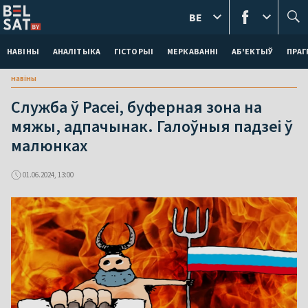
BE
НАВІНЫ
АНАЛІТЫКА
ГІСТОРЫІ
МЕРКАВАННI
АБ'ЕКТЫЎ
ПРАГ
навіны
Cлужба ў Расеі, буферная зона на
мяжы, адпачынак. Галоўныя падзеі ў
малюнках
01.06.2024, 13:00