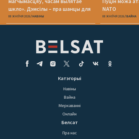
магчымасцяў, часам вылятае
Пуцін можа ат
шкло». Дэмсілы – пра шанцы для
NATO
Беларусі
08 ЖНІЎНЯ 2026
НАВІНЫ
08 ЖНІЎНЯ 2026
ВАЙНА
Катэгорыі
Навіны
Вайна
Меркаванні
Онлайн
Белсат
Пра нас