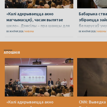
«Калі адкрываецца акно
Бабарыка ства
магчымасцяў, часам вылятае
збіраецца зай
шкло». Дэмсілы – пра шанцы для
беларусаў уну
Беларусі
дыяспары
08 ЖНІЎНЯ 2026
НАВІНЫ
08 ЖНІЎНЯ 2026
НАВІНЫ
АПОШНІЯ
«Калі адкрываецца акно
CNN: Выведка