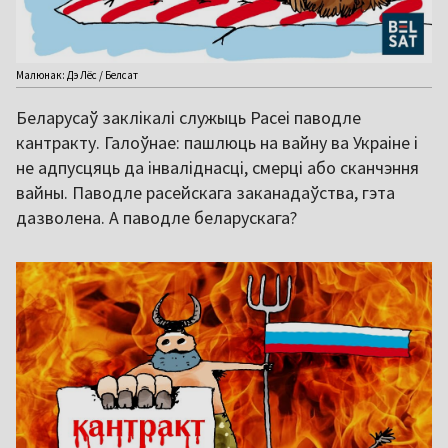
Малюнак: Дэ Лёс / Белсат
Беларусаў заклікалі служыць Расеі паводле
кантракту. Галоўнае: пашлюць на вайну ва Украіне і
не адпусцяць да інваліднасці, смерці або сканчэння
вайны. Паводле расейскага заканадаўства, гэта
дазволена. А паводле беларускага?