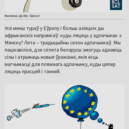
Малюнак: Дэ Лёс / Белсат
Усё менш тураў у Еўропу і больш азіяцкіх ды
афрыканскіх напрамкаў: куды ляцець у адпачынак з
Менску? Лета – традыцыйны сезон адпачынкаў. Мы
пацікавіліся, дзе сёлета беларусы змогуць аднавіць
сілы і атрымаць новыя ўражанні, якія ёсць
магчымасці для пляжнага адпачынку, куды цяпер
ляцець прасцей і танней.