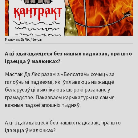
Малюнак: Дэ Лёс / Белсат
А ці здагадаецеся без нашых падказак, пра што
ідзецца ў малюнках?
Мастак Дэ Лёс разам з «Белсатам» сочыць за
галоўнымі падзеямі, які ўплываюць на жыццё
беларусаў ці выклікаюць шырокі рэзананс у
грамадстве. Паказваем карыкатуры на самыя
важныя падзеі апошніх тыдняў.
А ці здагадаецеся без нашых падказак, пра што
ідзецца ў малюнках?