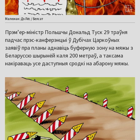
Малюнак: Дэ Лёс / Белсат
Прэм’ер-міністр Польшчы Дональд Туск 29 траўня
падчас прэс-канферэнцыі ў Дубічах Царкоўных
заявіў пра планы аднавіць буферную зону на мяжы з
Беларуссю шырынёй каля 200 метраў, а таксама
накіраваць усе даступныя сродкі на абарону мяжы.