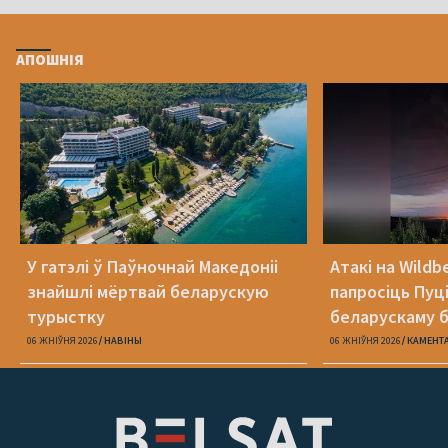
АПОШНІЯ
У гатэлі ў Паўночнай Македоніі
Атакі на Wildb
знайшлі мёртвай беларускую
папросіць Пуц
турыстку
беларускаму б
06 ЖНІЎНЯ 2026
НАВІНЫ
06 ЖНІЎНЯ 2026
КАМЕНТ