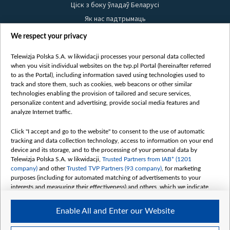
Ціск з боку ўладаў Беларусі
Як нас падтрымаць
Правілы выкарыстання матэрыялаў
We respect your privacy
Інфармацыя аб адпраўніку
Telewizja Polska S.A. w likwidacji processes your personal data collected
Бяспека
when you visit individual websites on the tvp.pl Portal (hereinafter referred
Youtube
to as the Portal), including information saved using technologies used to
track and store them, such as cookies, web beacons or other similar
Белсат news
technologies enabling the provision of tailored and secure services,
personalize content and advertising, provide social media features and
Белсат Shorts
analyze Internet traffic.
Белсат Life
Жэстачайшы мульт
Click "I accept and go to the website" to consent to the use of automatic
tracking and data collection technology, access to information on your end
Belsat English
device and its storage, and to the processing of your personal data by
Biełsat PL
Telewizja Polska S.A. w likwidacji,
Trusted Partners from IAB* (1201
company)
and other
Trusted TVP Partners (93 company)
, for marketing
Белсат Now
purposes (including for automated matching of advertisements to your
Белсат History
interests and measuring their effectiveness) and others, which we indicate
below.
Белсат Music
Enable All and Enter our Website
Белсат Doc
The purposes of processing your data by TVP S.A. w likwidacji are as
follows:
My consents