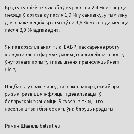
Крэдыты фізічных асобаў выраслі на 2,4 % месяц да
месяца ў красавіку пасля 1,9 % у сакавіку, у тым ліку
для спажывецкіх крэдытаў на 3,6 % месяц да месяца
пасля 2,9 % адпаведна.
Як падкрэслілі аналітыкі ЕАБР, паскарэнне росту
крэдытавання фармуе ўмовы для далейшага росту
ўнутранага попыту і павышэння праінфляцыйнага
ціску.
Нацбанк, у сваю чаргу, таксама папярэджваў пра
рызыкі развіцця інфляцыі і дэвальвацыі ў
беларускай эканоміцы ў сувязі з тым, што
насельніцтва і бізнес актыўна бяруць крэдыты.
Раман Шавель belsat.eu