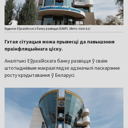
Будынак Еўразійскага банку развіцця (ЕАБР). (Фота: vlast.kz)
Гэтая сітуацыя можа прывесці да павышэння
праінфляцыйнага ціску.
Аналітыкі Еўразійскага банку развіцця ў сваім
штотыднёвым макрааглядзе адзначылі паскарэнне
росту крэдытавання ў Беларусі.