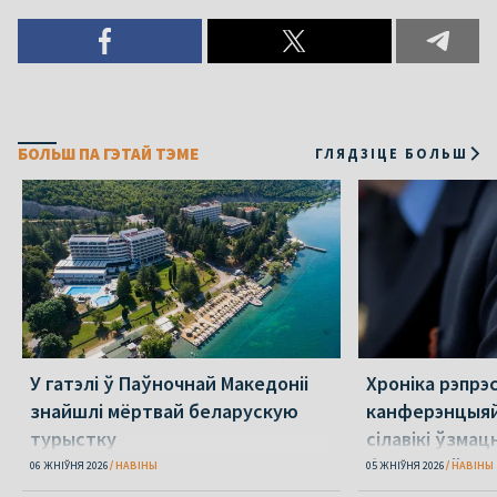
БОЛЬШ ПА ГЭТАЙ ТЭМЕ
ГЛЯДЗІЦЕ БОЛЬШ
У гатэлі ў Паўночнай Македоніі
Хроніка рэпрэс
знайшлі мёртвай беларускую
канферэнцыяй
турыстку
сілавікі ўзмацн
беларусаў
06 ЖНІЎНЯ 2026
НАВІНЫ
05 ЖНІЎНЯ 2026
НАВІНЫ