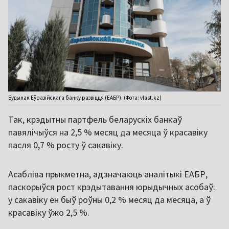
Будынак Еўразійскага банку развіцця (ЕАБР). (Фота: vlast.kz)
Так, крэдытны партфель беларускіх банкаў
павялічыўся на 2,5 % месяц да месяца ў красавіку
пасля 0,7 % росту ў сакавіку.
Асабліва прыкметна, адзначаюць аналітыкі ЕАБР,
паскорыўся рост крэдытавання юрыдычных асобаў:
у сакавіку ён быў роўны 0,2 % месяц да месяца, а ў
красавіку ўжо 2,5 %.