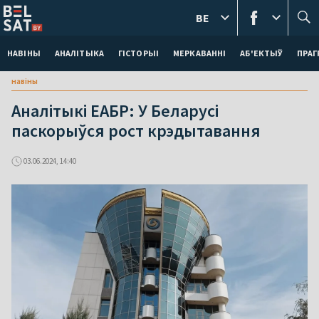
BE
НАВІНЫ
АНАЛІТЫКА
ГІСТОРЫІ
МЕРКАВАННI
АБ'ЕКТЫЎ
ПРАГ
навіны
Аналітыкі ЕАБР: У Беларусі
паскорыўся рост крэдытавання
03.06.2024, 14:40