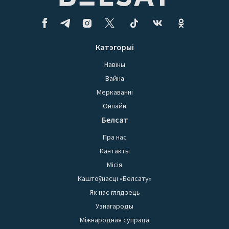
Катэгорыі
Навіны
Вайна
Меркаванні
Онлайн
Белсат
Пра нас
Кантакты
Місія
Каштоўнасці «Белсату»
Як нас глядзець
Узнагароды
Міжнародная супраца