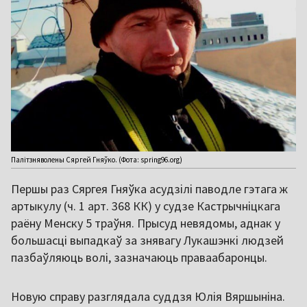
Палітзняволены Сяргей Гняўко. (Фота: spring96.org)
Першы раз Сяргея Гняўка асудзілі паводле гэтага ж
артыкулу (ч. 1 арт. 368 КК) у судзе Кастрычніцкага
раёну Менску 5 траўня. Прысуд невядомы, аднак у
большасці выпадкаў за знявагу Лукашэнкі людзей
пазбаўляюць волі, зазначаюць праваабаронцы.
Новую справу разглядала суддзя Юлія Вяршыніна.