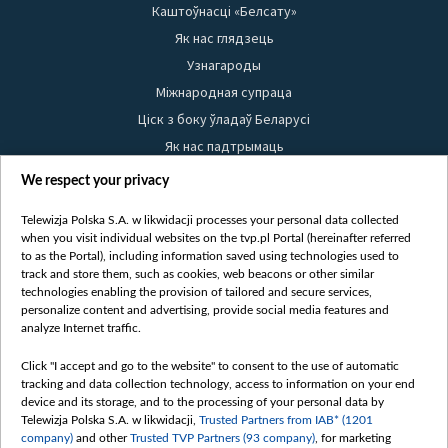
Каштоўнасці «Белсату»
Як нас глядзець
Узнагароды
Міжнародная супраца
Ціск з боку ўладаў Беларусі
Як нас падтрымаць
Правілы выкарыстання матэрыялаў
We respect your privacy
Інфармацыя аб адпраўніку
Telewizja Polska S.A. w likwidacji processes your personal data collected
Бяспека
when you visit individual websites on the tvp.pl Portal (hereinafter referred
Youtube
to as the Portal), including information saved using technologies used to
track and store them, such as cookies, web beacons or other similar
Белсат news
technologies enabling the provision of tailored and secure services,
personalize content and advertising, provide social media features and
Белсат Shorts
analyze Internet traffic.
Белсат Life
Click "I accept and go to the website" to consent to the use of automatic
Жэстачайшы мульт
tracking and data collection technology, access to information on your end
Belsat English
device and its storage, and to the processing of your personal data by
Telewizja Polska S.A. w likwidacji,
Trusted Partners from IAB* (1201
Biełsat PL
company)
and other
Trusted TVP Partners (93 company)
, for marketing