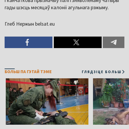
і канчаткова прызначыў палітзняволенаму чатыры
гады шэсць месяцаў калоніі агульнага рэжыму.
Глеб Нержын belsat.eu
БОЛЬШ ПА ГЭТАЙ ТЭМЕ
ГЛЯДЗІЦЕ БОЛЬШ