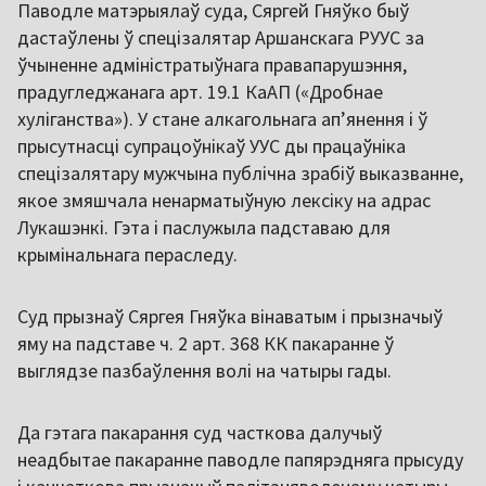
Паводле матэрыялаў суда, Сяргей Гняўко быў
дастаўлены ў спецізалятар Аршанскага РУУС за
ўчыненне адміністратыўнага правапарушэння,
прадугледжанага арт. 19.1 КаАП («Дробнае
хуліганства»). У стане алкагольнага апʼянення і ў
прысутнасці супрацоўнікаў УУС ды працаўніка
спецізалятару мужчына публічна зрабіў выказванне,
якое змяшчала ненарматыўную лексіку на адрас
Лукашэнкі. Гэта і паслужыла падставаю для
крымінальнага пераследу.
Суд прызнаў Сяргея Гняўка вінаватым і прызначыў
яму на падставе ч. 2 арт. 368 КК пакаранне ў
выглядзе пазбаўлення волі на чатыры гады.
Да гэтага пакарання суд часткова далучыў
неадбытае пакаранне паводле папярэдняга прысуду