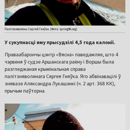
Палітзняволены Сяргей Гняўко. (Фота: spring96.org)
У сукупнасці яму прысудзілі 4,5 года калоніі.
Праваабарончы цэнтр «Вясна» паведамляе, што 4
чэрвеня ў судзе Аршанскага раёну і Воршы была
разгледжаная крымінальная справа
палітзняволенага Сяргея Гняўка. Яго абвінавацілі ў
знявазе Аляксандра Лукашэнкі (ч. 2 арт. 368 КК),
прычым паўторна.