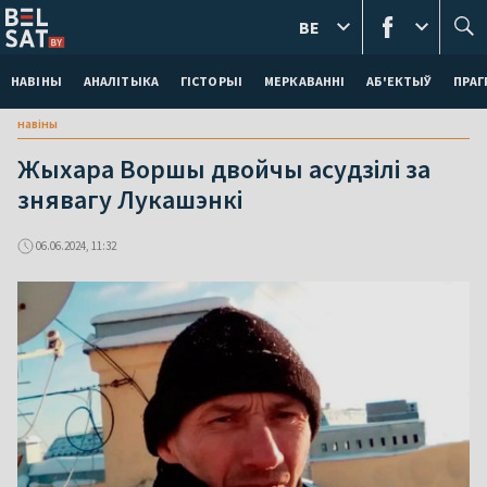
BE
НАВІНЫ
АНАЛІТЫКА
ГІСТОРЫІ
МЕРКАВАННI
АБ'ЕКТЫЎ
ПРАГ
навіны
Жыхара Воршы двойчы асудзілі за
знявагу Лукашэнкі
06.06.2024, 11:32