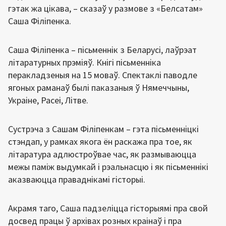
гэтак жа цікава, – сказаў у размове з «Белсатам»
Саша Філіпенка.
Саша Філіпенка – пісьменнік з Беларусі, лаўрэат
літаратурных прэміяў. Кнігі пісьменніка
перакладзеныя на 15 моваў. Спектаклі паводле
ягоных раманаў былі паказаныя ў Нямеччыны,
Украіне, Расеі, Літве.
Сустрэча з Сашам Філіпенкам – гэта пісьменніцкі
стэндап, у рамках якога ён раскажа пра тое, як
літаратура адлюстроўвае час, як размываюцца
межы паміж выдумкай і рэальнасцю і як пісьменнікі
аказваюцца праваднікамі гісторыі.
Акрамя таго, Саша падзеліцца гісторыямі пра свой
досвед працы ў архівах розных краінаў і пра