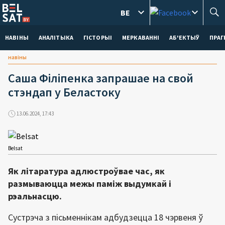
BE
НАВІНЫ
АНАЛІТЫКА
ГІСТОРЫІ
МЕРКАВАННI
АБ'ЕКТЫЎ
ПРАГ
навіны
Саша Філіпенка запрашае на свой
стэндап у Беластоку
13.06.2024, 17:43
Belsat
Як літаратура адлюстроўвае час, як
размываюцца межы паміж выдумкай і
рэальнасцю.
Сустрэча з пісьменнікам адбудзецца 18 чэрвеня ў