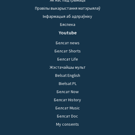
Як нас падтрымаць
Правілы выкарыстання матэрыялаў
Інфармацыя аб адпраўніку
Бяспека
Youtube
Белсат news
Белсат Shorts
Белсат Life
Жэстачайшы мульт
Belsat English
Biełsat PL
Белсат Now
Белсат History
Белсат Music
Белсат Doc
My consents