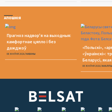
АПОШНІЯ
Прагноз надвор'я на выходныя:
камфортнае цяпло і без
«Польскі», «ар
дажджоў
«ўкраінскі»: 
08 ЖНІЎНЯ 2026
НАВІНЫ
Беларусі, яка
08 ЖНІЎНЯ 2026
АНАЛІТ