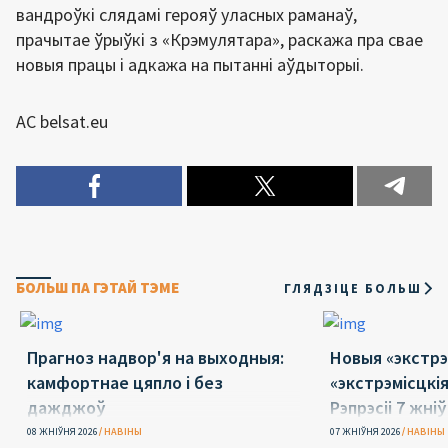
вандроўкі слядамі герояў уласных раманаў,
прачытае ўрыўкі з «Крэмулятара», раскажа пра свае
новыя працы і адкажа на пытанні аўдыторыі.
АС belsat.eu
БОЛЬШ ПА ГЭТАЙ ТЭМЕ
ГЛЯДЗІЦЕ БОЛЬШ
Прагноз надвор'я на выходныя:
Новыя «экстрэ
камфортнае цяпло і без
«экстрэмісцкі
дажджоў
Рэпрэсіі 7 жні
08 ЖНІЎНЯ 2026
НАВІНЫ
07 ЖНІЎНЯ 2026
НАВІНЫ