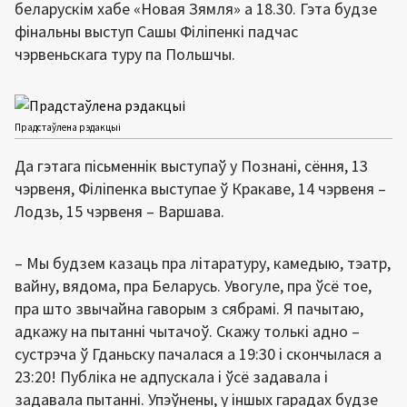
беларускім хабе «Новая Зямля» а 18.30. Гэта будзе
фінальны выступ Сашы Філіпенкі падчас
чэрвеньскага туру па Польшчы.
Прадстаўлена рэдакцыі
Да гэтага пісьменнік выступаў у Познані, сёння, 13
чэрвеня, Філіпенка выступае ў Кракаве, 14 чэрвеня –
Лодзь, 15 чэрвеня – Варшава.
– Мы будзем казаць пра літаратуру, камедыю, тэатр,
вайну, вядома, пра Беларусь. Увогуле, пра ўсё тое,
пра што звычайна гаворым з сябрамі. Я пачытаю,
адкажу на пытанні чытачоў. Скажу толькі адно –
сустрэча ў Гданьску пачалася а 19:30 і скончылася а
23:20! Публіка не адпускала і ўсё задавала і
задавала пытанні. Упэўнены, у іншых гарадах будзе