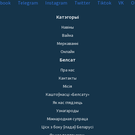
Катэгорыі
Навіны
Вайна
Меркаванні
Онлайн
Белсат
Пра нас
Кантакты
Місія
Каштоўнасці «Белсату»
Як нас глядзець
Узнагароды
Міжнародная супраца
Ціск з боку ўладаў Беларусі