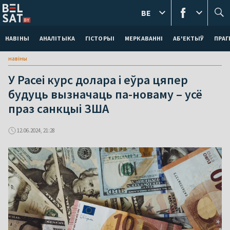
BE
НАВІНЫ
АНАЛІТЫКА
ГІСТОРЫІ
МЕРКАВАННI
АБ'ЕКТЫЎ
ПРАГ
навіны
У Расеі курс долара і еўра цяпер
будуць вызначаць па-новаму – усё
праз санкцыі ЗША
12.06.2024, 21:28