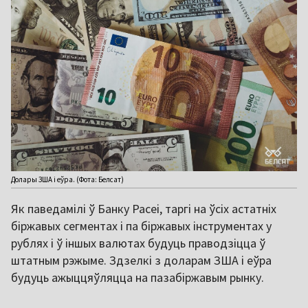
Долары ЗША і еўра. (Фота: Белсат)
Як паведамілі ў Банку Расеі, таргі на ўсіх астатніх
біржавых сегментах і па біржавых інструментах у
рублях і ў іншых валютах будуць праводзіцца ў
штатным рэжыме. Здзелкі з доларам ЗША і еўра
будуць ажыццяўляцца на пазабіржавым рынку.