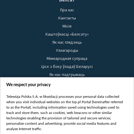
Пра нас
Кантакты
Місія
Каштоўнасці «Белсату»
Як нас глядзець
Узнагароды
Міжнародная супраца
Ціск з боку ўладаў Беларусі
Як нас падтрымаць
Правілы выкарыстання матэрыялаў
We respect your privacy
Інфармацыя аб адпраўніку
Telewizja Polska S.A. w likwidacji processes your personal data collected
Бяспека
when you visit individual websites on the tvp.pl Portal (hereinafter referred
Youtube
to as the Portal), including information saved using technologies used to
track and store them, such as cookies, web beacons or other similar
Белсат news
technologies enabling the provision of tailored and secure services,
personalize content and advertising, provide social media features and
Белсат Shorts
analyze Internet traffic.
Белсат Life