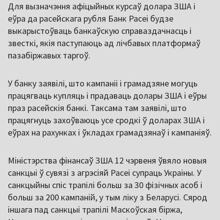
Для вызначэння афіцыйных курсаў долара ЗША і
еўра да расейскага рубля Банк Расеі будзе
выкарыстоўваць банкаўскую справаздачнасць і
звесткі, якія паступаюць ад лічбавых платформаў
пазабіржавых таргоў.
У банку заявілі, што кампаніі і грамадзяне могуць
працягваць купляць і прадаваць долары ЗША і еўры
праз расейскія банкі. Таксама там заявілі, што
працягнуць захоўваюць усе сродкі ў доларах ЗША і
еўрах на рахунках і ўкладах грамадзянаў і кампаніяў.
Міністэрства фінансаў ЗША 12 чэрвеня ўвяло новыя
санкцыі ў сувязі з агрэсіяй Расеі супраць Украіны. У
санкцыйны спіс трапілі больш за 30 фізічных асоб і
больш за 200 кампаній, у тым ліку з Беларусі. Сярод
іншага пад санкцыі трапілі Маскоўская біржа,