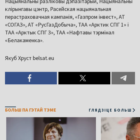
Нацыянальны разліковы дэпазітарый, Нацыянальны
клірынгавы цэнтр, Расейская нацыянальная
перастраховачная кампанія, «Газпром інвест», АТ
«СОГАЗ», АТ «РусГазДобыча», ТАА «Арктик СПГ 1» і
ТАА «Арктык СПГ 3», ТАА «Нафтавы тэрмінал
«Белакаменка».
Якуб Хруст belsat.eu
БОЛЬШ ПА ГЭТАЙ ТЭМЕ
ГЛЯДЗІЦЕ БОЛЬШ