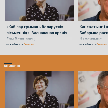
«Каб падтрымаць беларускіх
Кансалтынг і 
пісьменніц». Заснаваная прэмія
Бабарыка расп
Евы Вежнавец
Нямеччыне
07 ЖНІЎНЯ 2026
НАВІНЫ
07 ЖНІЎНЯ 2026
НАВІНЫ
АПОШНІЯ