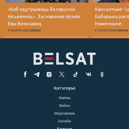
«Каб падтрымаць беларускіх
Кансалтынг і 
пісьменніц». Заснаваная прэмія
Бабарыка расп
Евы Вежнавец
Нямеччыне
07 ЖНІЎНЯ 2026
НАВІНЫ
07 ЖНІЎНЯ 2026
НАВІНЫ
Катэгорыі
Навіны
Вайна
Меркаванні
Онлайн
Белсат