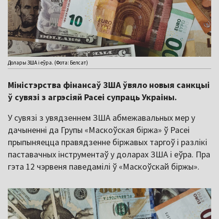
Долары ЗША і еўра. (Фота: Белсат)
Міністэрства фінансаў ЗША ўвяло новыя санкцыі
ў сувязі з агрэсіяй Расеі супраць Украіны.
У сувязі з увядзеннем ЗША абмежавальных мер у
дачыненні да Групы «Маскоўская біржа» ў Расеі
прыпыняецца правядзенне біржавых таргоў і разлікі
паставачных інструментаў у доларах ЗША і еўра. Пра
гэта 12 чэрвеня паведамілі ў «Маскоўскай біржы».