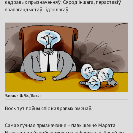
кадравых прызначэнняў. Сярод іншага, пераставіў
прапагандыстаў і ідэолагаў.
Малюнак: Дэ Лёс / Белсат
Вось тут поўны спіс кадравых зменаў.
Самае гучнае прызначэнне – павышэнне Марата
Маркава да ўзроўню міністра інфармацыі. Раней ён