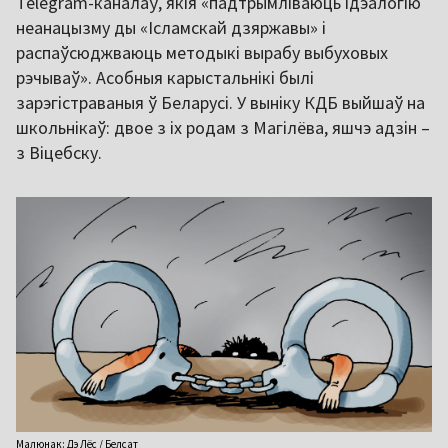
Telegram-каналаў, якія «падтрымліваюць ідэалогію
неанацызму ды «Ісламскай дзяржавы» і
распаўсюджваюць методыкі вырабу выбуховых
рэчываў». Асобныя карыстальнікі былі
зарэгістраваныя ў Беларусі. У выніку КДБ выйшаў на
школьнікаў: двое з іх родам з Магілёва, яшчэ адзін –
з Віцебску.
Малюнак: Дэ Лёс / Белсат