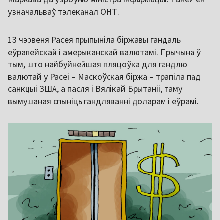
узначальваў тэлеканал ОНТ.
13 чэрвеня Расея прыпыніла біржавы гандаль
еўрапейскай і амерыканскай валютамі. Прычына ў
тым, што найбуйнейшая пляцоўка для гандлю
валютай у Расеі – Маскоўская біржа – трапіла пад
санкцыі ЗША, а пасля і Вялікай Брытаніі, таму
вымушаная спыніць гандляванні доларам і еўрамі.