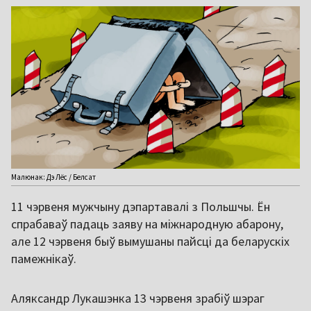
Малюнак: Дэ Лёс / Белсат
11 чэрвеня мужчыну дэпартавалі з Польшчы. Ён
спрабаваў падаць заяву на міжнародную абарону,
але 12 чэрвеня быў вымушаны пайсці да беларускіх
памежнікаў.
Аляксандр Лукашэнка 13 чэрвеня зрабіў шэраг