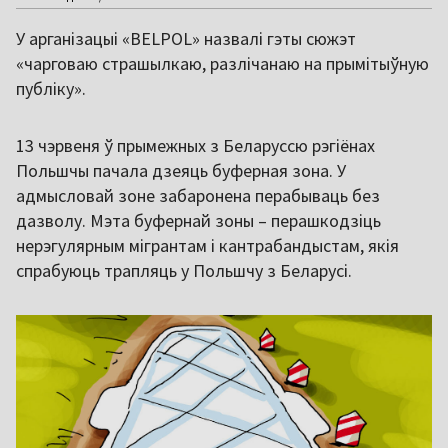
У арганізацыі «BELPOL» назвалі гэты сюжэт
«чарговаю страшылкаю, разлічанаю на прымітыўную
публіку».
13 чэрвеня ў прымежных з Беларуссю рэгіёнах
Польшчы пачала дзеяць буферная зона. У
адмысловай зоне забаронена перабываць без
дазволу. Мэта буфернай зоны – перашкодзіць
нерэгулярным мігрантам і кантрабандыстам, якія
спрабуюць трапляць у Польшчу з Беларусі.