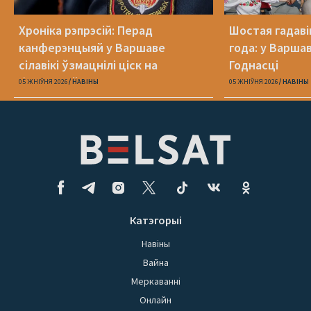
Хроніка рэпрэсій: Перад
Шостая гадаві
канферэнцыяй у Варшаве
года: у Варша
сілавікі ўзмацнілі ціск на
Годнасці
беларусаў
05 ЖНІЎНЯ 2026
НАВІНЫ
05 ЖНІЎНЯ 2026
НАВІНЫ
Катэгорыі
Навіны
Вайна
Меркаванні
Онлайн