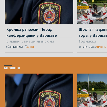
Хроніка рэпрэсій: Перад
Шостая гадаві
канферэнцыяй у Варшаве
года: у Варша
сілавікі ўзмацнілі ціск на
Годнасці
беларусаў
05 ЖНІЎНЯ 2026
НАВІНЫ
05 ЖНІЎНЯ 2026
НАВІНЫ
АПОШНІЯ