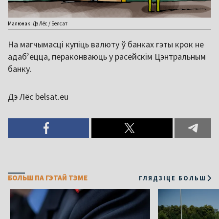
Малюнак: Дэ Лёс / Белсат
На магчымасці купіць валюту ў банках гэты крок не
адабʼецца, пераконваюць у расейскім Цэнтральным
банку.
Дэ Лёс belsat.eu
БОЛЬШ ПА ГЭТАЙ ТЭМЕ
ГЛЯДЗІЦЕ БОЛЬШ