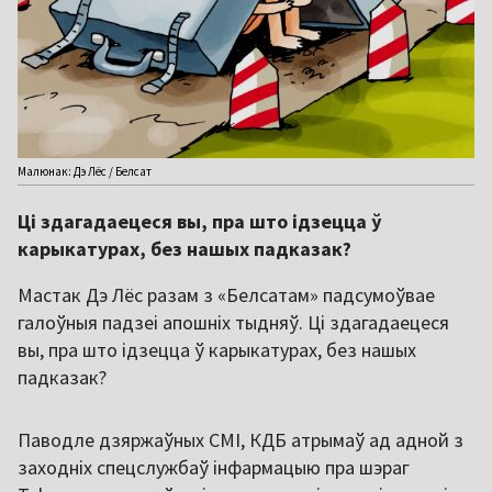
Малюнак: Дэ Лёс / Белсат
Ці здагадаецеся вы, пра што ідзецца ў
карыкатурах, без нашых падказак?
Мастак Дэ Лёс разам з «Белсатам» падсумоўвае
галоўныя падзеі апошніх тыдняў. Ці здагадаецеся
вы, пра што ідзецца ў карыкатурах, без нашых
падказак?
Паводле дзяржаўных СМІ, КДБ атрымаў ад адной з
заходніх спецслужбаў інфармацыю пра шэраг