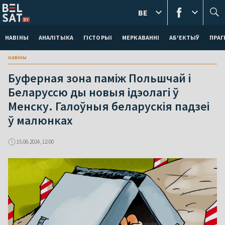
BE
НАВІНЫ
АНАЛІТЫКА
ГІСТОРЫІ
МЕРКАВАННI
АБ'ЕКТЫЎ
ПРАГ
навіны
Буферная зона паміж Польшчай і
Беларуссю ды новыя ідэолагі ў
Менску. Галоўныя беларускія падзеі
ў малюнках
15.06.2024, 12:00