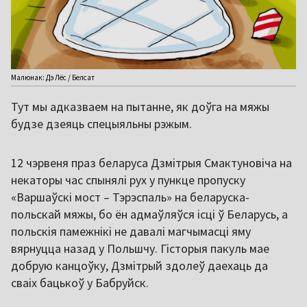
Малюнак: Дэ Лёс / Белсат
Тут мы адказваем на пытанне, як доўга на мяжы
будзе дзеяць спецыяльны рэжым.
12 чэрвеня праз беларуса Дзмітрыя Смактуновіча на
некаторы час спынялі рух у пункце пропуску
«Варшаўскі мост – Тэрэспаль» на беларуска-
польскай мяжы, бо ён адмаўляўся ісці ў Беларусь, а
польскія памежнікі не давалі магчымасці яму
вярнуцца назад у Польшчу. Гісторыя пакуль мае
добрую канцоўку, Дзмітрый здолеў даехаць да
сваіх бацькоў у Бабруйск.